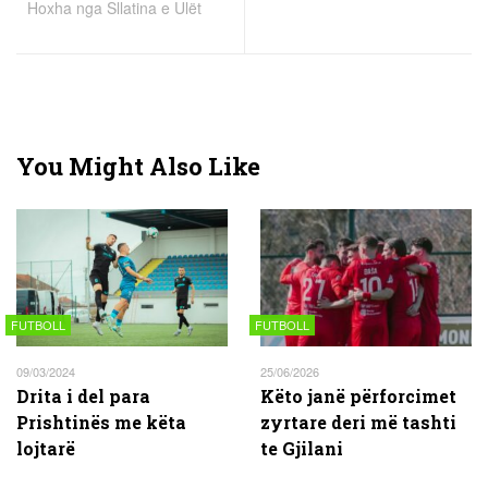
Hoxha nga Sllatina e Ulët
You Might Also Like
FUTBOLL
FUTBOLL
09/03/2024
25/06/2026
Drita i del para
Këto janë përforcimet
Prishtinës me këta
zyrtare deri më tashti
lojtarë
te Gjilani