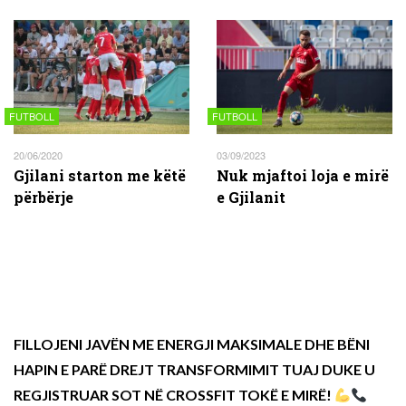
FUTBOLL
FUTBOLL
20/06/2020
03/09/2023
Gjilani starton me këtë
Nuk mjaftoi loja e mirë
përbërje
e Gjilanit
FILLOJENI JAVËN ME ENERGJI MAKSIMALE DHE BËNI
HAPIN E PARË DREJT TRANSFORMIMIT TUAJ DUKE U
REGJISTRUAR SOT NË CROSSFIT TOKË E MIRË!