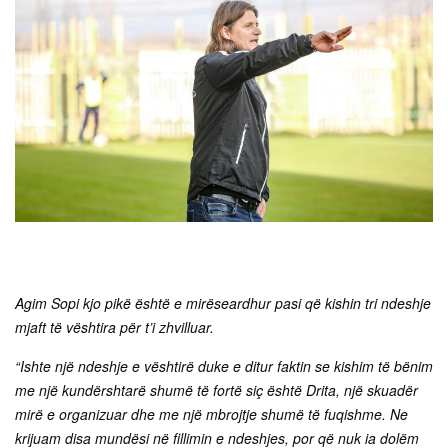
Agim Sopi kjo pikë është e mirëseardhur pasi që kishin tri ndeshje
mjaft të vështira për t’i zhvilluar.
“Ishte një ndeshje e vështirë duke e ditur faktin se kishim të bënim
me një kundërshtarë shumë të fortë siç është Drita, një skuadër
mirë e organizuar dhe me një mbrojtje shumë të fuqishme. Ne
krijuam disa mundësi në fillimin e ndeshjes, por që nuk ia dolëm