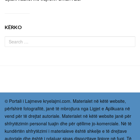
KËRKO
© Portali i Lajmeve kryelajmi.com. Materialet në këtë website,
përfshirë fotografitë, janë të mbrojtura nga Ligjet e Aplikuara në
vend për të drejtat autoriale. Materialet në këtë website janë për
shfrytëzimin personal tuajin dhe për qëllime jo-komerciale. Në të
kundërtën shfrytëzimi i materialeve është shkelje e të drejtave
autoriale dhe është i ndaluar sipas dispozitave ligjore në fuqi. Të