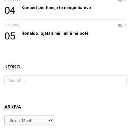
04
Koncert për fëmijë të mërgimtarëve
21/07/2016
0
05
Ronaldo lojatari më i mirë në botë
KËRKO
ARKIVA