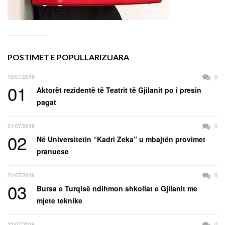
POSTIMET E POPULLARIZUARA
15/07/2016
0
01
Aktorët rezidentë të Teatrit të Gjilanit po i presin
pagat
21/07/2016
0
02
Në Universitetin “Kadri Zeka” u mbajtën provimet
pranuese
21/07/2016
0
03
Bursa e Turqisë ndihmon shkollat e Gjilanit me
mjete teknike
21/07/2016
0