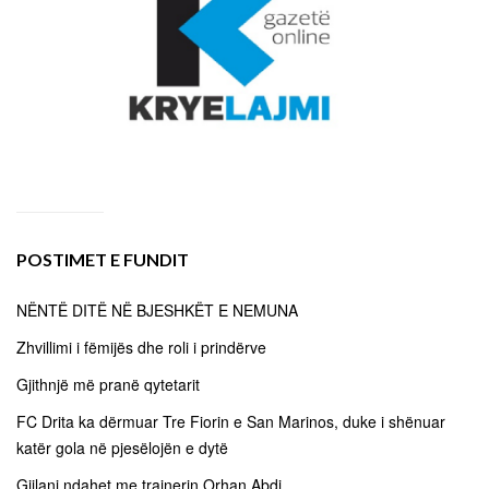
POSTIMET E FUNDIT
NËNTË DITË NË BJESHKËT E NEMUNA
Zhvillimi i fëmijës dhe roli i prindërve
Gjithnjë më pranë qytetarit
FC Drita ka dërmuar Tre Fiorin e San Marinos, duke i shënuar
katër gola në pjesëlojën e dytë
Gjilani ndahet me trajnerin Orhan Abdi