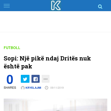
Skip
to
content
FUTBOLL
Sopi: Një pikë ndaj Dritës nuk
është pak
0
SHARES
09/11/2019
KRYELAJMI