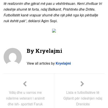
të realizonim dhe gjërat më pas u vështirësuan. Kemi zhvilluar tri
ndeshje shumë të forta, ndaj Ballkanit, Prishtinës dhe Dritës.
Futbollistët kanë vrapuar shumë dhe një pikë nga kjo përballje
nuk është pak”
, deklaroi Agim Sopi.
By
Kryelajmi
View all articles by
Kryelajmi
Vdiq dhe u varros me
Lista e futbollistëve të
nderime veterani i arsimit
Gjilanit për ndeshjen ndaj
dhe ish- sportisti Faruk
Drenicës