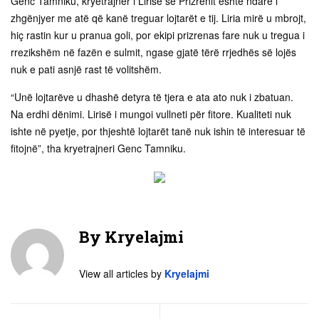
Genc Tamniku, kryetrajner i Lirisë së Prizrenit është ndarë i
zhgënjyer me atë që kanë treguar lojtarët e tij. Liria mirë u mbrojt,
hiç rastin kur u pranua goli, por ekipi prizrenas fare nuk u tregua i
rrezikshëm në fazën e sulmit, ngase gjatë tërë rrjedhës së lojës
nuk e pati asnjë rast të volitshëm.
“Unë lojtarëve u dhashë detyra të tjera e ata ato nuk i zbatuan.
Na erdhi dënimi. Lirisë i mungoi vullneti për fitore. Kualiteti nuk
ishte në pyetje, por thjeshtë lojtarët tanë nuk ishin të interesuar të
fitojnë”, tha kryetrajneri Genc Tamniku.
By
Kryelajmi
View all articles by
Kryelajmi