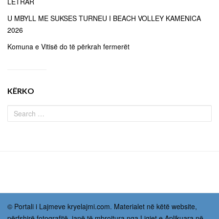
LETRAR
U MBYLL ME SUKSES TURNEU I BEACH VOLLEY KAMENICA
2026
Komuna e Vitisë do të përkrah fermerët
KËRKO
© Portali i Lajmeve kryelajmi.com. Materialet në këtë website,
përfshirë fotografitë, janë të mbrojtura nga Ligjet e Aplikuara në