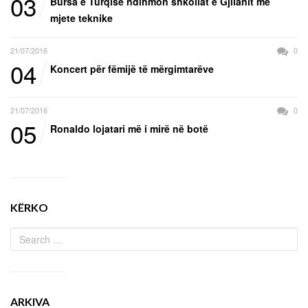
03
Bursa e Turqisë ndihmon shkollat e Gjilanit me
mjete teknike
21/07/2016
0
04
Koncert për fëmijë të mërgimtarëve
21/07/2016
0
05
Ronaldo lojatari më i mirë në botë
KËRKO
ARKIVA