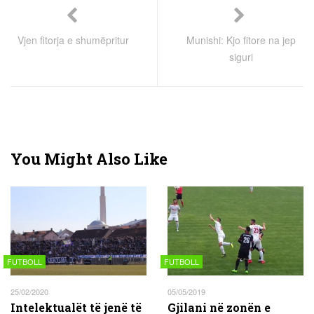
Vjen fitorja e shumëpritur
Munishi: Kjo fitore na jep
siguri
You Might Also Like
FUTBOLL
FUTBOLL
25/02/2020
05/05/2019
Intelektualët të jenë të
Gjilani në zonën e