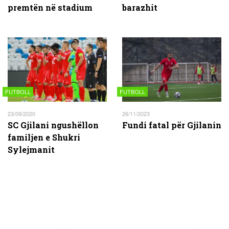
premtën në stadium
barazhit
FUTBOLL
FUTBOLL
23/09/2020
26/11/2023
SC Gjilani ngushëllon
Fundi fatal për Gjilanin
familjen e Shukri
Sylejmanit