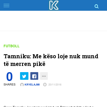
Skip
to
content
FUTBOLL
Tamniku: Me këso loje nuk mund
të merren pikë
0
SHARES
20/11/2016
KRYELAJMI