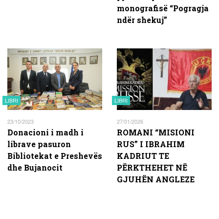
monografisë “Pogragja
ndër shekuj”
LIBRI
LIBRI
23/10/2023
27/01/2026
Donacioni i madh i
ROMANI “MISIONI
librave pasuron
RUS” I IBRAHIM
Bibliotekat e Preshevës
KADRIUT TE
dhe Bujanocit
PËRKTHEHET NË
GJUHËN ANGLEZE