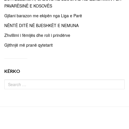
PAVARËSINË E KOSOVËS
Gjilani barazon me ekipën nga Liga e Parë
NËNTË DITË NË BJESHKËT E NEMUNA
Zhvillimi i fëmijës dhe roli i prindërve
Gjithnjë më pranë qytetarit
KËRKO