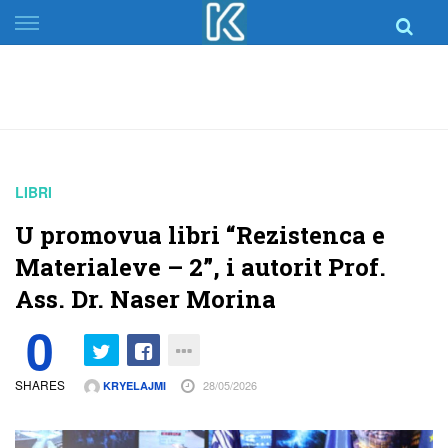
Skip
to
content
LIBRI
U promovua libri “Rezistenca e
Materialeve – 2”, i autorit Prof.
Ass. Dr. Naser Morina
0
SHARES
28/05/2026
KRYELAJMI