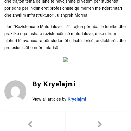
dhe trajton tema që janë të nevojshme jo vetëm për studentët,
por edhe për inxhinierët profesionistë që merren me ndërtimtari
dhe zhvillim infrastrukturor”, u shpreh Morina.
Libri “Rezistenca e Materialeve – 2” trajton përmbajtje teorike dhe
praktike nga fusha e rezistencës së materialeve, duke ofruar
njohuri të avancuara për studentët e inxhinierisë, arkitekturës dhe
profesionistët e ndërtimtarisë
By
Kryelajmi
View all articles by
Kryelajmi