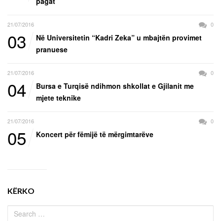
pagat
21/07/2016
0
03
Në Universitetin “Kadri Zeka” u mbajtën provimet
pranuese
21/07/2016
0
04
Bursa e Turqisë ndihmon shkollat e Gjilanit me
mjete teknike
21/07/2016
0
05
Koncert për fëmijë të mërgimtarëve
KËRKO