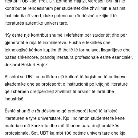
Rektori i UBT-së, Prof. Dr. Edmond Hajrizi, vlerësoi librin si një
kontribut të rëndësishëm për studentët dhe zhvillimin e arsimit
inxhinierik në vend, duke potencuar rëndësinë e krijimit të
literaturës autentike universitare.
“Ky është një kontribut shumë i vlefshëm për studentët dhe për
gjeneratat e reja të inxhinierëve. Fusha e teknikës dhe
teknologjisë kërkon kuptim të thellë të formulave, llogaritjeve dhe
bazës shkencore, prandaj literatura profesionale është esenciale”,
deklaroi Rektori Hajrizi.
Ai shtoi se UBT po ndërton një kulturë të fuqishme të botimeve
akademike dhe se profesorët e institucionit po krijojnë literaturë
që i shërben drejtpërdrejt zhvillimit të arsimit të lartë dhe
industrisë.
Është shumë e rëndësishme që profesorët tanë të krijojnë
literaturën e tyre universitare. Kjo i ndihmon studentët të kenë
materiale më konkrete dhe më të orientuara drejt praktikës
profesionale. Sot, UBT ka mbi 100 botime universitare dhe kjo