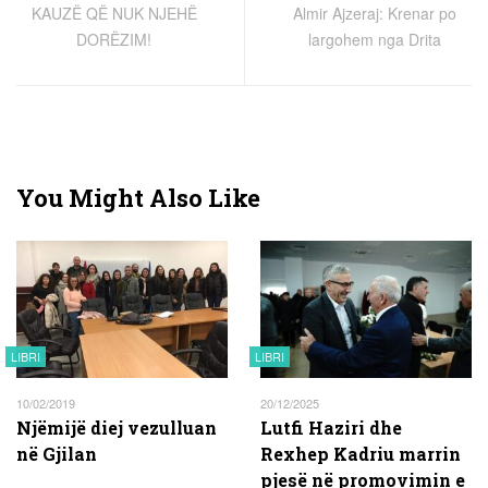
KAUZË QË NUK NJEHË
Almir Ajzeraj: Krenar po
DORËZIM!
largohem nga Drita
You Might Also Like
LIBRI
LIBRI
10/02/2019
20/12/2025
Njëmijë diej vezulluan
Lutfi Haziri dhe
në Gjilan
Rexhep Kadriu marrin
pjesë në promovimin e