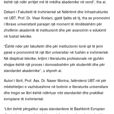
është një ndër arritjet më të mëdha akademike në vend”, tha ai.
Dekani i Fakultetit të Inxhinierisë së Ndërtimit dhe Infrastrukturës
në UBT, Prof. Dr. Visar Krelani, gjatë fjalës së tij, tha se promovimi
i librave universitarë paraqet një moment të rëndësishëm për
zhvillimin akademik të institucionit dhe për avancimin e edukimit
në fushat teknike.
“Është nder për fakultetin dhe për institucionin tonë që të jemi
pjesë e promovimit të një libri universitar në fushën e inxhinierisë.
Në disiplinat teknike, krijimi i literaturës profesionale në gjuhën
shqipe është një proces i domosdoshëm për studentët dhe për
standardet akademike”, u shpreh ai.
Autori i librit, Prof. Ass. Dr. Naser Morina, falënderoi UBT-në për
mbështetjen e vazhdueshme në botimin e literaturës universitare
dhe tregoi se libri është ndërtuar mbi standardet dhe praktikat
evropiane të inxhinierisë.
“Libri është përgatitur sipas standardeve të Bashkimit Evropian