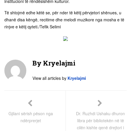
institucioni të rëndësishëm kulturor.
Të shtojmë edhe këtë se, për nder të këtij përvjetori shënues, u
dhanë disa këngë, recitime dhe melodi muzikore nga mosha e të
rinjve e këtij qyteti./Tefik Selimi
By
Kryelajmi
View all articles by
Kryelajmi
Gjilani sërish pëson nga
Dr. Ruzhdi Ushaku dhuron
ndërprerjet
libra për bibliotekën në të
cilën kishte qenë drejtori i