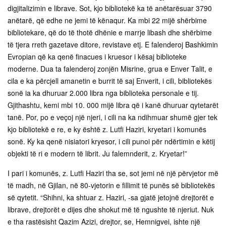
digjitalizimin e librave. Sot, kjo bibliotekë ka të anëtarësuar 3790
anëtarë, që edhe ne jemi të kënaqur. Ka mbi 22 mijë shërbime
bibliotekare, që do të thotë dhënie e marrje libash dhe shërbime
të tjera rreth gazetave ditore, revistave etj. E falenderoj Bashkimin
Evropian që ka qenë finacues i kruesor i kësaj biblioteke
moderne. Dua ta falenderoj zonjën Misrine, grua e Enver Talit, e
cila e ka përcjell amanetin e burrit të saj Enverit, i cili, bibliotekës
sonë ia ka dhuruar 2.000 libra nga biblioteka personale e tij.
Gjithashtu, kemi mbi 10. 000 mijë libra që i kanë dhuruar qytetarët
tanë. Por, po e veçoj një njeri, i cili na ka ndihmuar shumë gjer tek
kjo bibliotekë e re, e ky është z. Lutfi Haziri, kryetari i komunës
sonë. Ky ka qenë nisiatori kryesor, i cili punoi për ndërtimin e këtij
objekti të ri e modern të librit. Ju falemnderit, z. Kryetar!”
I pari i komunës, z. Lutfi Haziri tha se, sot jemi në një përvjetor më
të madh, në Gjilan, në 80-vjetorin e fillimit të punës së bibliotekës
së qytetit. “Shihni, ka shtuar z. Haziri, -sa gjatë jetojnë drejtorët e
librave, drejtorët e dijes dhe shokut më të ngushte të njeriut. Nuk
e tha rastësisht Qazim Azizi, drejtor, se, Hemnigvei, ishte një