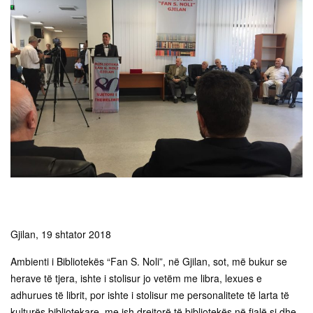
Gjilan, 19 shtator 2018
Ambienti i Bibliotekës “Fan S. Noli”, në Gjilan, sot, më bukur se
herave të tjera, ishte i stolisur jo vetëm me libra, lexues e
adhurues të librit, por ishte i stolisur me personalitete të larta të
kulturës bibliotekare, me ish drejtorë të bibliotekës në fjalë si dhe