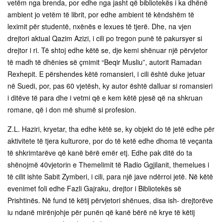
vetëm nga brenda, por edhe nga jasht që bibliotekës i ka dhënë
ambient jo vetëm të librit, por edhe ambient të këndshëm të
leximit për studentë, nxënës e lexues të tjerë. Dhe, na vjen
drejtori aktual Qazim Azizi, i cili po tregon punë të pakursyer si
drejtor i ri. Të shtoj edhe këtë se, dje kemi shënuar një përvjetor
të madh të dhënies së çmimit “Beqir Musliu”, autorit Ramadan
Rexhepit. E përshendes këtë romansieri, i cili është duke jetuar
në Suedi, por, pas 60 vjetësh, ky autor është dalluar si romansieri
i ditëve të para dhe i vetmi që e kem këtë pjesë që na shkruan
romane, që i don më shumë si profesion.
Z.L. Haziri, kryetar, tha edhe këtë se, ky objekt do të jetë edhe për
aktivitete të tjera kulturore, por do të ketë edhe dhoma të veçanta
të shkrimtarëve që kanë bërë emër etj. Edhe pak ditë do ta
shënojmë 40vjetorin e Themelimit të Radio Ggjilanit, themelues i
të cilit ishte Sabit Zymberi, i cili, para një jave ndërroi jetë. Në këtë
evenimet foli edhe Fazli Gajraku, drejtor i Bibliotekës së
Prishtinës. Në fund të këtij përvjetori shënues, disa ish- drejtorëve
iu ndanë mirënjohje për punën që kanë bërë në krye të këtij