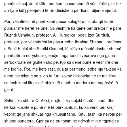
punës së saj. Jemi këtu, por kemi pasur shumë vështirësi gjer tek
arritja e këtij përvjetori të rëndësishëm për librin, dijen e njeriut.
Por, vështirësi në punë kanë pasur kolegët e mi, ata që kanë
punuar më herët se unë. Sa vështirë ka qenë për drejtorin e parë,
Ruzhdi Ushakun, profesor, Ali Huruglica, poet, Izet Surdulli,
profesor, por vështirrësi ka pasur edhe Ibrahim Shabani, profesor,
e Sahit Emini dhe Shefki Osmani, të cilëve u është dashur shumë
punë për ta ndryshuar gjendjen nga fondi i veprave nga gjuha
serbokroate në gjuhën shqipe. Kjo ka qenë punë e vështirë dhe
me lodhje. Por, me këtë rast, dua ta përmendi edhe një fakt se ka
qenë një dilemë se si do ta furnizojmë bibliotekën e re me libra,
se tash kemi fituar një objekt të madh e modern me hapësirë të
gjerë.
Shihni, ka shtuar Q. Azisi, drejtor, -ky objekt është i madh dhe
kërkon kushte e punë më të përkushtuar, ku ka vend për krejt
veprat që janë shkuar nga krijuesit tanë. Këtu, tash, ka nevojë për
shumë punëtorë. Gjer sa ne punonim në ndryshimin e “gjendjes”