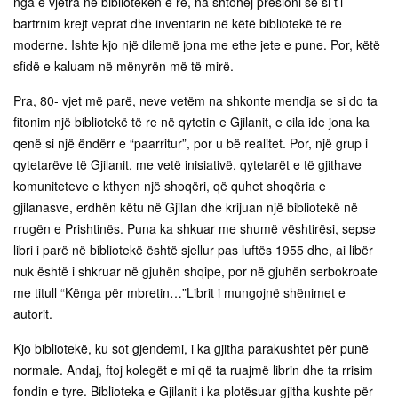
nga e vjetra në bibliotekën e re, na shtohej presioni se si t’i
bartrnim krejt veprat dhe inventarin në këtë bibliotekë të re
moderne. Ishte kjo një dilemë jona me ethe jete e pune. Por, këtë
sfidë e kaluam në mënyrën më të mirë.
Pra, 80- vjet më parë, neve vetëm na shkonte mendja se si do ta
fitonim një bibliotekë të re në qytetin e Gjilanit, e cila ide jona ka
qenë si një ëndërr e “paarritur”, por u bë realitet. Por, një grup i
qytetarëve të Gjilanit, me vetë inisiativë, qytetarët e të gjithave
komuniteteve e kthyen një shoqëri, që quhet shoqëria e
gjilanasve, erdhën këtu në Gjilan dhe krijuan një bibliotekë në
rrugën e Prishtinës. Puna ka shkuar me shumë vështirësi, sepse
libri i parë në bibliotekë është sjellur pas luftës 1955 dhe, ai libër
nuk është i shkruar në gjuhën shqipe, por në gjuhën serbokroate
me titull “Kënga për mbretin…”Librit i mungojnë shënimet e
autorit.
Kjo bibliotekë, ku sot gjendemi, i ka gjitha parakushtet për punë
normale. Andaj, ftoj kolegët e mi që ta ruajmë librin dhe ta rrisim
fondin e tyre. Biblioteka e Gjilanit i ka plotësuar gjitha kushte për