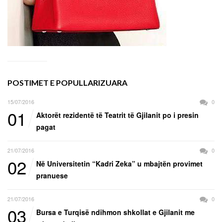
POSTIMET E POPULLARIZUARA
15/07/2016
0
01
Aktorët rezidentë të Teatrit të Gjilanit po i presin
pagat
21/07/2016
0
02
Në Universitetin “Kadri Zeka” u mbajtën provimet
pranuese
21/07/2016
0
03
Bursa e Turqisë ndihmon shkollat e Gjilanit me