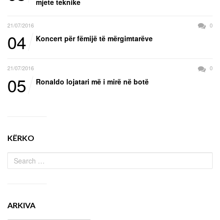
mjete teknike
21/07/2016
0
04
Koncert për fëmijë të mërgimtarëve
21/07/2016
0
05
Ronaldo lojatari më i mirë në botë
KËRKO
ARKIVA