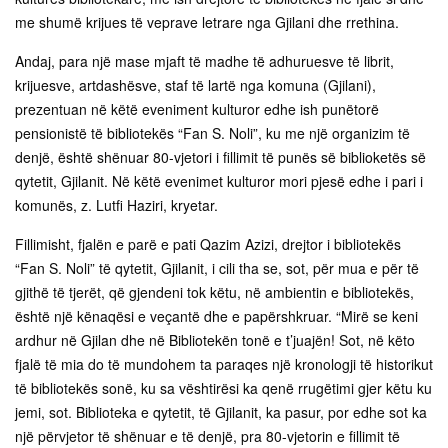
me shumë krijues të veprave letrare nga Gjilani dhe rrethina.
Andaj, para një mase mjaft të madhe të adhuruesve të librit,
krijuesve, artdashësve, staf të lartë nga komuna (Gjilani),
prezentuan në këtë eveniment kulturor edhe ish punëtorë
pensionistë të bibliotekës “Fan S. Noli”, ku me një organizim të
denjë, është shënuar 80-vjetori i fillimit të punës së biblioketës së
qytetit, Gjilanit. Në këtë evenimet kulturor mori pjesë edhe i pari i
komunës, z. Lutfi Haziri, kryetar.
Fillimisht, fjalën e parë e pati Qazim Azizi, drejtor i bibliotekës
“Fan S. Noli” të qytetit, Gjilanit, i cili tha se, sot, për mua e për të
gjithë të tjerët, që gjendeni tok këtu, në ambientin e bibliotekës,
është një kënaqësi e veçantë dhe e papërshkruar. “Mirë se keni
ardhur në Gjilan dhe në Bibliotekën tonë e t’juajën! Sot, në këto
fjalë të mia do të mundohem ta paraqes një kronologji të historikut
të bibliotekës sonë, ku sa vështirësi ka qenë rrugëtimi gjer këtu ku
jemi, sot. Biblioteka e qytetit, të Gjilanit, ka pasur, por edhe sot ka
një përvjetor të shënuar e të denjë, pra 80-vjetorin e fillimit të