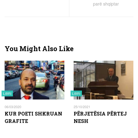
parë shqiptar
You Might Also Like
LIBRI
LIBRI
06/03/2020
25/10/2021
KUR POETI SHKRUAN
PËRJETËSIA PËRTEJ
GRAFITE
NESH