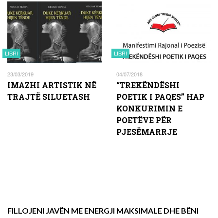
LIBRI
LIBRI
23/03/2019
04/07/2018
IMAZHI ARTISTIK NË
“TREKËNDËSHI
TRAJTË SILUETASH
POETIK I PAQES” HAP
KONKURIMIN E
POETËVE PËR
PJESËMARRJE
FILLOJENI JAVËN ME ENERGJI MAKSIMALE DHE BËNI