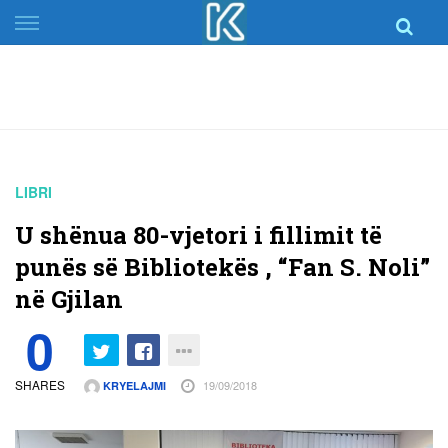
Skip
to
content
LIBRI
U shënua 80-vjetori i fillimit të
punës së Bibliotekës , “Fan S. Noli”
në Gjilan
0
SHARES
19/09/2018
KRYELAJMI