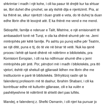
shkrimtar i madh i një kohe, i cili ka pasur të drejtë kur ka shtuar
se, libri duhet dhe çmohet, se aty është dija e njerëzimit. Pra, ai
ka thënë se, sikur njerëzit i duan gratë e veta, do të duhej ta duan
edhe librin dhe të lexojnë atë. E ka thënë me vend e me mend.
Sidoqoftë, familje e nderuar e Talit, Mistrine, e një emisionairit të
ambasadorit tonë në Turqi, e cila ka dhënë shumë për ne. Jemi
mirënjohës për këtë familje. Po ashtu po punoj edhe për Teatrin,
se një ditë, puna e tij, do të vie në binar të vetë. Nuk ka qenë
proces i lehtë që kanë dhënë në ndërtimn e bibliotekës, pra
Komisioni Evropian, i cili na ka ndihmuar shumë dhe u jemi
mirënjohës për jetë. Por, përvjtori më i madh i bibliotekës, pra 80
vjetori, është një shekull që gjilanasit lidhen me librin dhe me
institucionin e parë të bibliotekës. Shfrytëzoj rastin që ta
falenderoj profesorin më të dashur, Ibrahim Shabani, i cili ka
kontribuar edhe në kulturën gjilanase, cili e ka vulën e
pashëlyeshme të ndërtimit të shtetit deri pas luftës.
Mandej, e falenderoj z. Shefki Osmanin, i cili njeri ka punuar jo