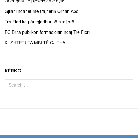
katër gola në pjesëlojën e dytë
Gjilani ndahet me trajnerin Orhan Abdi
Tre Fiori ka përzgjedhur këta lojtarë
FC Drita publikon formacionin ndaj Tre Fiori
KUSHTETUTA MBI TË GJITHA
KËRKO