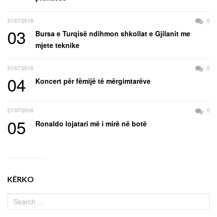
21/07/2016
0
03
Bursa e Turqisë ndihmon shkollat e Gjilanit me
mjete teknike
21/07/2016
0
04
Koncert për fëmijë të mërgimtarëve
21/07/2016
0
05
Ronaldo lojatari më i mirë në botë
KËRKO