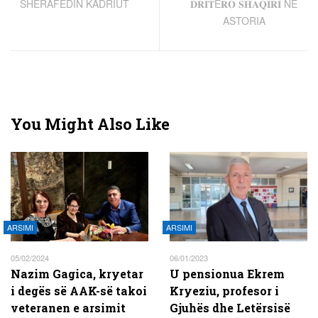
SHERAFEDIN KADRIUT
𝐃𝐑𝐈𝐓Ë𝐑𝐎 𝐒𝐇𝐀𝐐𝐈𝐑𝐈 NË
ASTORIA
You Might Also Like
ARSIMI
ARSIMI
05/02/2024
06/01/2023
Nazim Gagica, kryetar
U pensionua Ekrem
i degës së AAK-së takoi
Kryeziu, profesor i
veteranen e arsimit
Gjuhës dhe Letërsisë