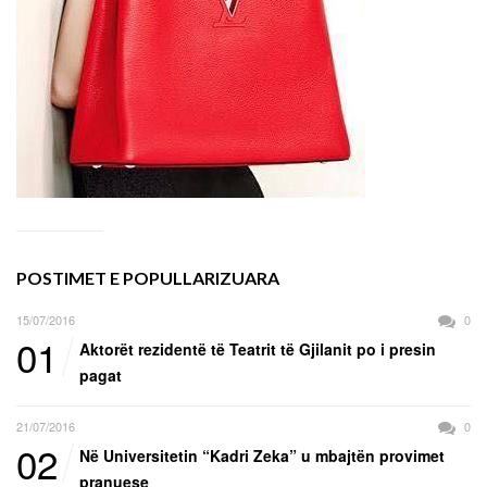
POSTIMET E POPULLARIZUARA
15/07/2016
0
01
Aktorët rezidentë të Teatrit të Gjilanit po i presin
pagat
21/07/2016
0
02
Në Universitetin “Kadri Zeka” u mbajtën provimet
pranuese