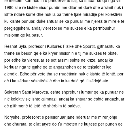
të mesëm, kontributin e prindërve të saj, ka shtuar se që nga viti
1980 si e re kishte nisur punën me ditar në dorë dhe arsimit nuk i
ishte ndarë kurrë dhe nuk la pa thënë fjalë miradije për kolektivin
ku kishte punuar, duke shtuar se ka punuar me njerëz të mirë e të
përgjegjshëm, andaj vlerësoi se me sukses e ka përmbushur
misionin që ka pasur.
Reshat Syla, profesor i Kulturës Fizike dhe Sportit, gjithashtu ka
thënë se beson që e ka kryer misionin e tij me sukses të plotë,
por edhe ka vlerësuar se sot arsimi është në krizë, andaj ka
kërkuar nga të gjithë që të angazhohen që të tejkalohet kjo
gjendje. Edhe për vete tha se rrugëtimin nuk e kishte të lehtë, por
që i ka sfiduar vështirësitë dhe ia ka dalë që t’i sfidojë ato.
Sekretari Sabit Marovca, është shprehur i lumtur që ka punuar në
një kolektiv siç ishte gjimnazi, andaj ka shtuar se është angazhuar
që gjithmonë të jetë në shërbim të palëve.
Ndryshe, profesorët e pensionuar janë nderuar me mirënjohje
dhe dhurata, të cilat atyre do t’u mbeten në kujtesë për punën që