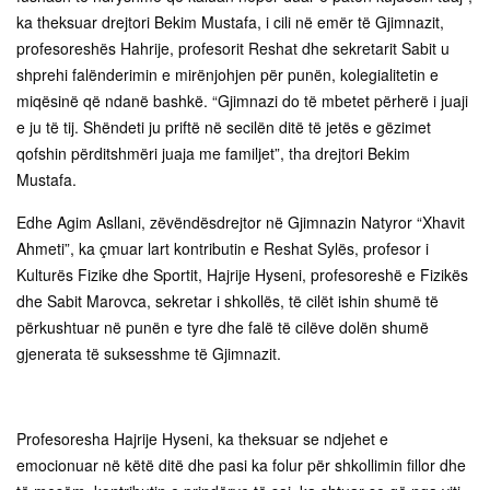
ka theksuar drejtori Bekim Mustafa, i cili në emër të Gjimnazit,
profesoreshës Hahrije, profesorit Reshat dhe sekretarit Sabit u
shprehi falënderimin e mirënjohjen për punën, kolegialitetin e
miqësinë që ndanë bashkë. “Gjimnazi do të mbetet përherë i juaji
e ju të tij. Shëndeti ju priftë në secilën ditë të jetës e gëzimet
qofshin përditshmëri juaja me familjet”, tha drejtori Bekim
Mustafa.
Edhe Agim Asllani, zëvëndësdrejtor në Gjimnazin Natyror “Xhavit
Ahmeti”, ka çmuar lart kontributin e Reshat Sylës, profesor i
Kulturës Fizike dhe Sportit, Hajrije Hyseni, profesoreshë e Fizikës
dhe Sabit Marovca, sekretar i shkollës, të cilët ishin shumë të
përkushtuar në punën e tyre dhe falë të cilëve dolën shumë
gjenerata të suksesshme të Gjimnazit.
Profesoresha Hajrije Hyseni, ka theksuar se ndjehet e
emocionuar në këtë ditë dhe pasi ka folur për shkollimin fillor dhe