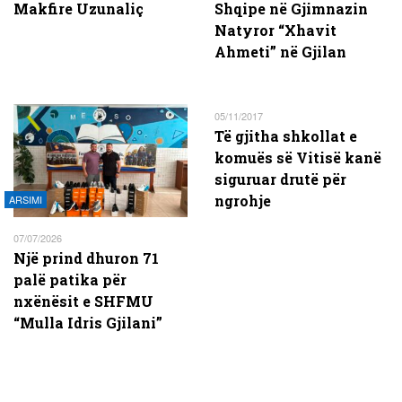
Makfire Uzunaliç
Shqipe në Gjimnazin
Natyror “Xhavit
Ahmeti” në Gjilan
05/11/2017
Të gjitha shkollat e
komuës së Vitisë kanë
siguruar drutë për
ngrohje
ARSIMI
07/07/2026
Një prind dhuron 71
palë patika për
nxënësit e SHFMU
“Mulla Idris Gjilani”