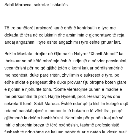
Sabit Marovca, sekretar i shkollës.
Të tre punëtorët arsimorë kanë dhënë kontributin e tyre me
dekada të tëra në ediukimin dhe arsimimin e gjeneratave të reja,
andaj angazhimi i tyre është angazhimi i tyre është çmuar lart.
Bekim Mustafa, drejtor në Gjimnazin Natyror “Xhavit Ahmeti” ka
theksuar se në këtë mbrëmje është ndjenjë e përzier pensionimi,
veçanërisht për ne që gjithë jetën e kemi kaluar përditshmërinë
me nxënësit, duke parë rritën, zhvillimin e sukseset e tyre, po
edhe sfidat e pengesat dhe duke provuar t’ju ofrojmë botën çfarë
e njohim e njohuritë tona. “Sonte vlerësojmë punën e madhe e
me përkushtim të prof. Hajrije Hysenit, prof. Reshat Sylës dhe
sekretarit tonë, Sabit Maroca. Është nder që ju kishim kolegë e që
ndamë bashkë pjesë e momente të bukura e të vështira, po që
gjithmonë ia dolëm bashkërisht. Nderimin për punën tuaj më së
miri e shprehin breza të tërë nxënësish, tashmë profesionistë
fushash të ndryshme që kaluan nëpër duar e patën kujdesin tuaj”,