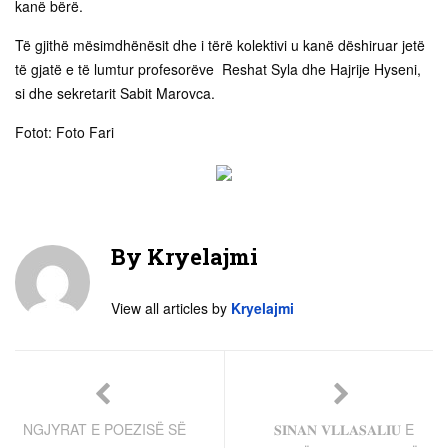
kanë bërë.
Të gjithë mësimdhënësit dhe i tërë kolektivi u kanë dëshiruar jetë
të gjatë e të lumtur profesorëve Reshat Syla dhe Hajrije Hyseni,
si dhe sekretarit Sabit Marovca.
Fotot: Foto Fari
By
Kryelajmi
View all articles by
Kryelajmi
NGJYRAT E POEZISË SË
𝐒𝐈𝐍𝐀𝐍 𝐕𝐋𝐋𝐀𝐒𝐀𝐋𝐈𝐔 E