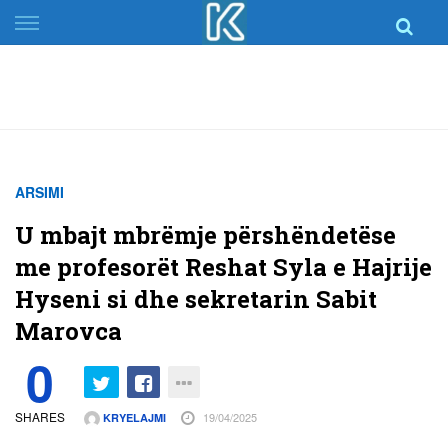
Skip
to
content
ARSIMI
U mbajt mbrëmje përshëndetëse
me profesorët Reshat Syla e Hajrije
Hyseni si dhe sekretarin Sabit
Marovca
0
SHARES
19/04/2025
KRYELAJMI