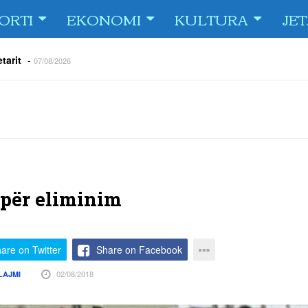
ORTI
EKONOMI
KULTURA
JE
tarit
-
07/08/2026
e Fiorin e San Marinos, duke i shënuar katër gola në pjesëlojën e
jnerin Orhan Abdi
-
06/08/2026
r këta lojtarë
-
06/08/2026
acionin ndaj Tre Fiori
-
06/08/2026
rëson Dritën
-
06/08/2026
olici portofolin me dokumente dhe të holla
-
06/08/2026
për eliminim
are on Twitter
Share on Facebook
02/08/2018
LAJMI