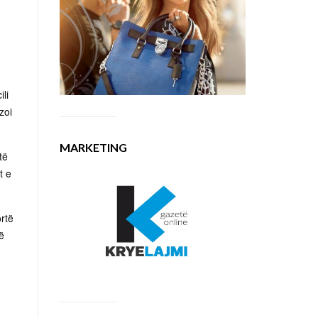
li
zoi
MARKETING
të
t e
ortë
ë