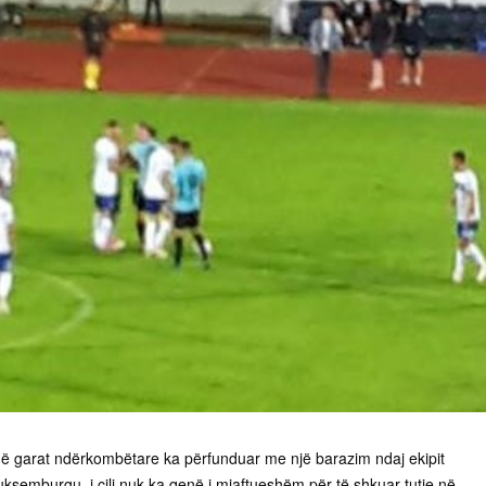
në garat ndërkombëtare ka përfunduar me një barazim ndaj ekipit
semburgu, i cili nuk ka qenë i mjaftueshëm për të shkuar tutje në