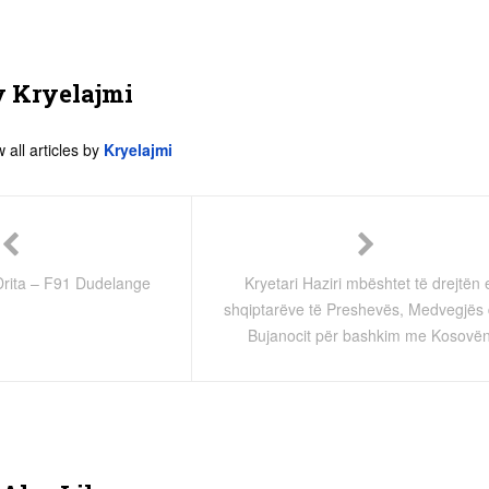
y
Kryelajmi
 all articles by
Kryelajmi
rita – F91 Dudelange
Kryetari Haziri mbështet të drejtën 
shqiptarëve të Preshevës, Medvegjës
Bujanocit për bashkim me Kosovë