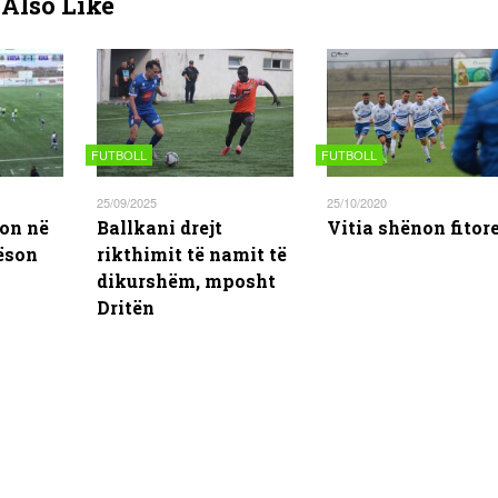
Also Like
FUTBOLL
FUTBOLL
25/09/2025
25/10/2020
zon në
Ballkani drejt
Vitia shënon fitor
ëson
rikthimit të namit të
dikurshëm, mposht
Dritën