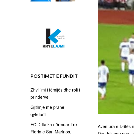
POSTIMET E FUNDIT
Zhvillimi i fëmijës dhe roli i
prindërve
Gjithnjë më pranë
qytetarit
FC Drita ka dërmuar Tre
Aventura e Dritës 
Fiorin e San Marinos,
Dundelange nga Luk