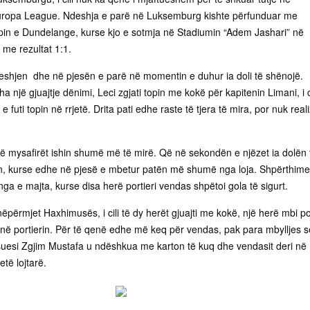
 Europa League. Ndeshja e parë në Luksemburg kishte përfunduar me
kipin e Dundelange, kurse kjo e sotmja në Stadiumin “Adem Jashari” në
 me rezultat 1:1.
ndeshjen dhe në pjesën e parë në momentin e duhur ia doli të shënojë.
 një gjuajtje dënimi, Leci zgjati topin me kokë për kapitenin Limani, i ci
 futi topin në rrjetë. Drita pati edhe raste të tjera të mira, por nuk reali
të mysafirët ishin shumë më të mirë. Që në sekondën e njëzet ia dolën 
in, kurse edhe në pjesë e mbetur patën më shumë nga loja. Shpërthime
nga e majta, kurse disa herë portieri vendas shpëtoi gola të sigurt.
 nëpërmjet Haxhimusës, i cili të dy herët gjuajti me kokë, një herë mbi p
t në portierin. Për të qenë edhe më keq për vendas, pak para mbylljes s
esi Zgjim Mustafa u ndëshkua me karton të kuq dhe vendasit deri në
etë lojtarë.