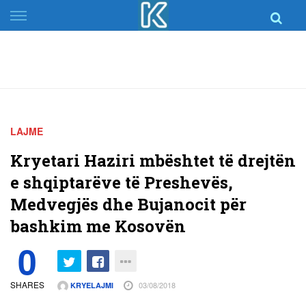
Skip
to
content
LAJME
Kryetari Haziri mbështet të drejtën
e shqiptarëve të Preshevës,
Medvegjës dhe Bujanocit për
bashkim me Kosovën
0
SHARES
03/08/2018
KRYELAJMI