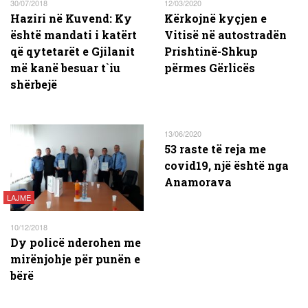
30/07/2018
12/03/2020
Haziri në Kuvend: Ky
Kërkojnë kyçjen e
është mandati i katërt
Vitisë në autostradën
që qytetarët e Gjilanit
Prishtinë-Shkup
më kanë besuar t`iu
përmes Gërlicës
shërbejë
13/06/2020
53 raste të reja me
covid19, një është nga
Anamorava
LAJME
10/12/2018
Dy policë nderohen me
mirënjohje për punën e
bërë