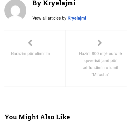
By
Kryelajmi
View all articles by
Kryelajmi
Barazim për eliminim
Haziri: 800 mijë euro të
qeverisë janë për
përfundimin e lumit
“Mirusha”
You Might Also Like