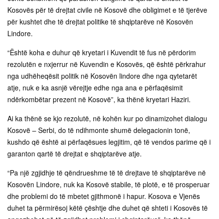
Kosovës për të drejtat civile në Kosovë dhe obligimet e të tjerëve
për kushtet dhe të drejtat politike të shqiptarëve në Kosovën
Lindore.
“Është koha e duhur që kryetari i Kuvendit të fus në përdorim
rezolutën e nxjerrur në Kuvendin e Kosovës, që është përkrahur
nga udhëheqësit politik në Kosovën lindore dhe nga qytetarët
atje, nuk e ka asnjë vërejtje edhe nga ana e përfaqësimit
ndërkombëtar prezent në Kosovë”, ka thënë kryetari Haziri.
Ai ka thënë se kjo rezolutë, në kohën kur po dinamizohet dialogu
Kosovë – Serbi, do të ndihmonte shumë delegacionin tonë,
kushdo që është ai përfaqësues legjitim, që të vendos parime që i
garanton qartë të drejtat e shqiptarëve atje.
“Pa një zgjidhje të qëndrueshme të të drejtave të shqiptarëve në
Kosovën Lindore, nuk ka Kosovë stabile, të plotë, e të prosperuar
dhe problemi do të mbetet gjithmonë i hapur. Kosova e Vjenës
duhet ta përmirësoj këtë çështje dhe duhet që shteti i Kosovës të