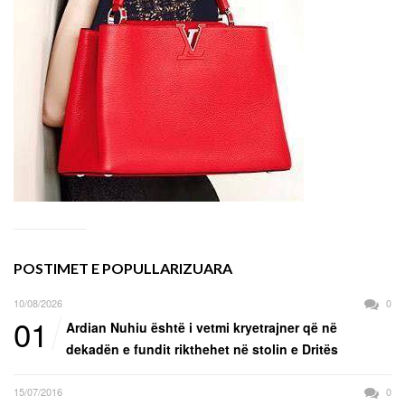
POSTIMET E POPULLARIZUARA
10/08/2026
0
01
Ardian Nuhiu është i vetmi kryetrajner që në
dekadën e fundit rikthehet në stolin e Dritës
15/07/2016
0