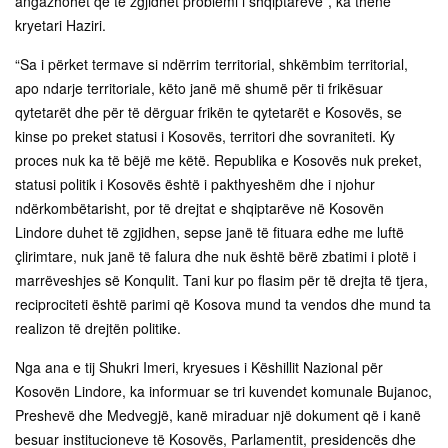
angazhohet që të zgjidhet problemi i shqiptarëve”, ka thënë
kryetari Haziri.
“Sa i përket termave si ndërrim territorial, shkëmbim territorial,
apo ndarje territoriale, këto janë më shumë për ti frikësuar
qytetarët dhe për të dërguar frikën te qytetarët e Kosovës, se
kinse po preket statusi i Kosovës, territori dhe sovraniteti. Ky
proces nuk ka të bëjë me këtë. Republika e Kosovës nuk preket,
statusi politik i Kosovës është i pakthyeshëm dhe i njohur
ndërkombëtarisht, por të drejtat e shqiptarëve në Kosovën
Lindore duhet të zgjidhen, sepse janë të fituara edhe me luftë
çlirimtare, nuk janë të falura dhe nuk është bërë zbatimi i plotë i
marrëveshjes së Konqulit. Tani kur po flasim për të drejta të tjera,
reciprociteti është parimi që Kosova mund ta vendos dhe mund ta
realizon të drejtën politike.
Nga ana e tij Shukri Imeri, kryesues i Këshillit Nazional për
Kosovën Lindore, ka informuar se tri kuvendet komunale Bujanoc,
Preshevë dhe Medvegjë, kanë miraduar një dokument që i kanë
besuar institucioneve të Kosovës, Parlamentit, presidencës dhe