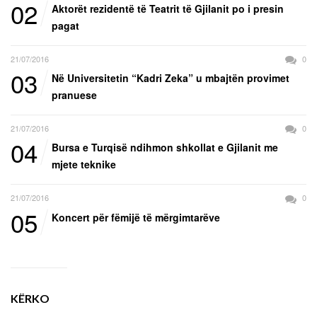
02
Aktorët rezidentë të Teatrit të Gjilanit po i presin
pagat
21/07/2016
0
03
Në Universitetin “Kadri Zeka” u mbajtën provimet
pranuese
21/07/2016
0
04
Bursa e Turqisë ndihmon shkollat e Gjilanit me
mjete teknike
21/07/2016
0
05
Koncert për fëmijë të mërgimtarëve
KËRKO