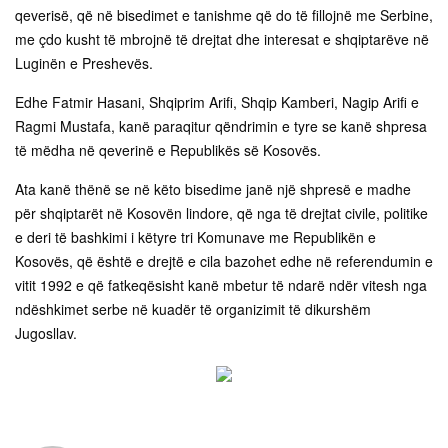
qeverisë, që në bisedimet e tanishme që do të fillojnë me Serbine,
me çdo kusht të mbrojnë të drejtat dhe interesat e shqiptarëve në
Luginën e Preshevës.
Edhe Fatmir Hasani, Shqiprim Arifi, Shqip Kamberi, Nagip Arifi e
Ragmi Mustafa, kanë paraqitur qëndrimin e tyre se kanë shpresa
të mëdha në qeverinë e Republikës së Kosovës.
Ata kanë thënë se në këto bisedime janë një shpresë e madhe
për shqiptarët në Kosovën lindore, që nga të drejtat civile, politike
e deri të bashkimi i këtyre tri Komunave me Republikën e
Kosovës, që është e drejtë e cila bazohet edhe në referendumin e
vitit 1992 e që fatkeqësisht kanë mbetur të ndarë ndër vitesh nga
ndëshkimet serbe në kuadër të organizimit të dikurshëm
Jugosllav.