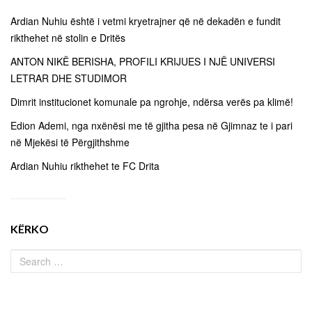
Ardian Nuhiu është i vetmi kryetrajner që në dekadën e fundit
rikthehet në stolin e Dritës
ANTON NIKË BERISHA, PROFILI KRIJUES I NJË UNIVERSI
LETRAR DHE STUDIMOR
Dimrit institucionet komunale pa ngrohje, ndërsa verës pa klimë!
Edion Ademi, nga nxënësi me të gjitha pesa në Gjimnaz te i pari
në Mjekësi të Përgjithshme
Ardian Nuhiu rikthehet te FC Drita
KËRKO