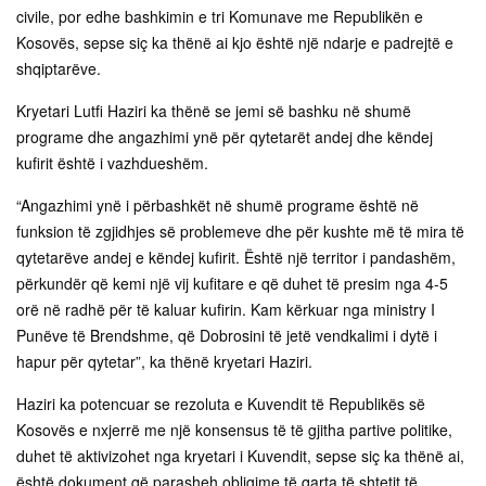
civile, por edhe bashkimin e tri Komunave me Republikën e
Kosovës, sepse siç ka thënë ai kjo është një ndarje e padrejtë e
shqiptarëve.
Kryetari Lutfi Haziri ka thënë se jemi së bashku në shumë
programe dhe angazhimi ynë për qytetarët andej dhe këndej
kufirit është i vazhdueshëm.
“Angazhimi ynë i përbashkët në shumë programe është në
funksion të zgjidhjes së problemeve dhe për kushte më të mira të
qytetarëve andej e këndej kufirit. Është një territor i pandashëm,
përkundër që kemi një vij kufitare e që duhet të presim nga 4-5
orë në radhë për të kaluar kufirin. Kam kërkuar nga ministry I
Punëve të Brendshme, që Dobrosini të jetë vendkalimi i dytë i
hapur për qytetar”, ka thënë kryetari Haziri.
Haziri ka potencuar se rezoluta e Kuvendit të Republikës së
Kosovës e nxjerrë me një konsensus të të gjitha partive politike,
duhet të aktivizohet nga kryetari i Kuvendit, sepse siç ka thënë ai,
është dokument që parasheh obligime të qarta të shtetit të