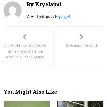
By
Kryelajmi
View all articles by
Kryelajmi
Lutfi Haziri uron Bashkësinë
Drita mposhtet sërish
Islame dhe qytetarët për
festën e Kurban Bajramit
You Might Also Like