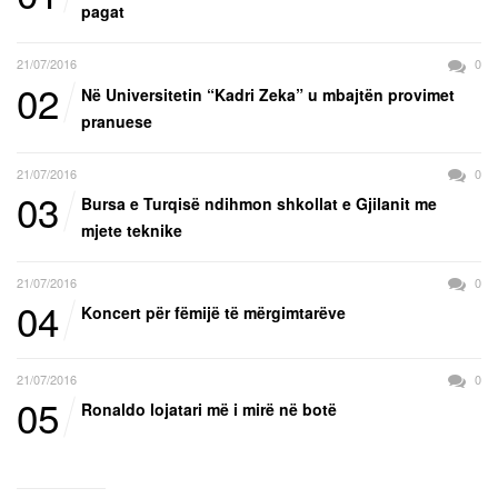
pagat
21/07/2016
0
02
Në Universitetin “Kadri Zeka” u mbajtën provimet
pranuese
21/07/2016
0
03
Bursa e Turqisë ndihmon shkollat e Gjilanit me
mjete teknike
21/07/2016
0
04
Koncert për fëmijë të mërgimtarëve
21/07/2016
0
05
Ronaldo lojatari më i mirë në botë