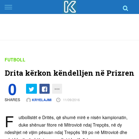
Skip
to
content
FUTBOLL
Drita kërkon këndelljen në Prizren
0
SHARES
11/09/2016
KRYELAJMI
F
utbollistët e Dritës, që shumë mirë e nisën kampionatin,
duke shënuar fitore në Mitrovicë ndaj Trepçës, në dy
ndeshjet në vijim pësuan ndaj Trepçës ’89 po në Mitrovicë dhe