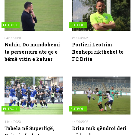
FUTBOLL
FUTBOLL
04/11/2020
21/06/2025
Nuhiu: Do mundohemi
Portieri Leotrim
ta përsërisim atë që e
Rexhepi rikthehet te
bëmë vitin e kaluar
FC Drita
FUTBOLL
FUTBOLL
11/11/2023
14/09/2025
Tabela në Superligë,
Drita nuk qëndroi deri