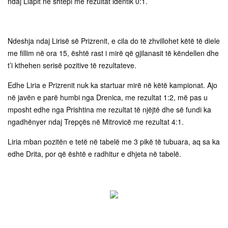
ndaj Llapit në shtëpi me rezultat identik 0:1.
Ndeshja ndaj Lirisë së Prizrenit, e cila do të zhvillohet këtë të diele
me fillim në ora 15, është rast i mirë që gjilanasit të këndellen dhe
t’i kthehen serisë pozitive të rezultateve.
Edhe Liria e Prizrenit nuk ka startuar mirë në këtë kampionat. Ajo
në javën e parë humbi nga Drenica, me rezultat 1:2, më pas u
mposht edhe nga Prishtina me rezultat të njëjtë dhe së fundi ka
ngadhënyer ndaj Trepçës në Mitrovicë me rezultat 4:1.
Liria mban pozitën e tetë në tabelë me 3 pikë të tubuara, aq sa ka
edhe Drita, por që është e radhitur e dhjeta në tabelë.