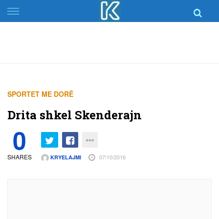
Skip
to
content
SPORTET ME DORË
Drita shkel Skenderajn
0
SHARES
07/10/2016
KRYELAJMI