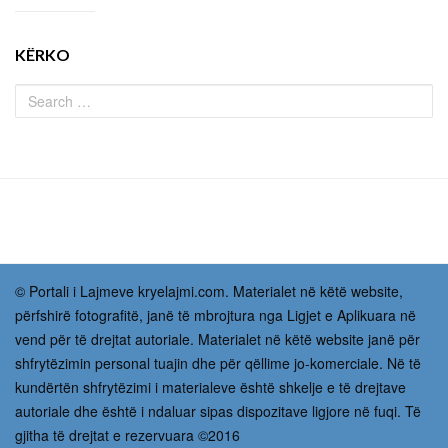
KËRKO
© Portali i Lajmeve kryelajmi.com. Materialet në këtë website,
përfshirë fotografitë, janë të mbrojtura nga Ligjet e Aplikuara në
vend për të drejtat autoriale. Materialet në këtë website janë për
shfrytëzimin personal tuajin dhe për qëllime jo-komerciale. Në të
kundërtën shfrytëzimi i materialeve është shkelje e të drejtave
autoriale dhe është i ndaluar sipas dispozitave ligjore në fuqi. Të
gjitha të drejtat e rezervuara ©2016