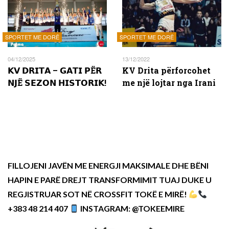
SPORTET ME DORË
SPORTET ME DORË
04/12/2025
13/12/2022
𝗞𝗩 𝗗𝗥𝗜𝗧𝗔 – 𝗚𝗔𝗧𝗜 𝗣Ë𝗥
KV Drita përforcohet
𝗡𝗝Ë 𝗦𝗘𝗭𝗢𝗡 𝗛𝗜𝗦𝗧𝗢𝗥𝗜𝗞!
me një lojtar nga Irani
FILLOJENI JAVËN ME ENERGJI MAKSIMALE DHE BËNI
HAPIN E PARË DREJT TRANSFORMIMIT TUAJ DUKE U
REGJISTRUAR SOT NË CROSSFIT TOKË E MIRË!
+383 48 214 407
INSTAGRAM: @TOKEEMIRE