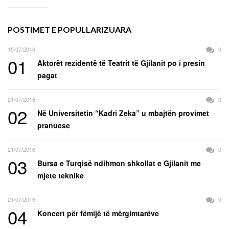
POSTIMET E POPULLARIZUARA
15/07/2016
0
01
Aktorët rezidentë të Teatrit të Gjilanit po i presin
pagat
21/07/2016
0
02
Në Universitetin “Kadri Zeka” u mbajtën provimet
pranuese
21/07/2016
0
03
Bursa e Turqisë ndihmon shkollat e Gjilanit me
mjete teknike
21/07/2016
0
04
Koncert për fëmijë të mërgimtarëve