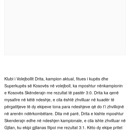
Klubi i Volejbollit Drita, kampion aktual, fitues i kupës dhe
Superkupës së Kosovës në volejboll, ka mposhtur nënkampionin
e Kosovës Skënderajn me rezultat të pastër 3:0. Drita ka qenë
mysafire në këtë ndeshje, e cila është zhvilluar në kuadër të
përgatitjeve të dy ekipeve tona para ndeshjeve që do t’i zhvillojnë
në arenën ndërkombëtare. Dita më parë, Drita e kishte mposhtur
Skenderajn edhe në ndeshjen kampionale, e cila ishte zhvilluar në
Gjilan, ku ekipi gjilanas fitpoi me rezultat 3:1. Këto dy ekipe pritet