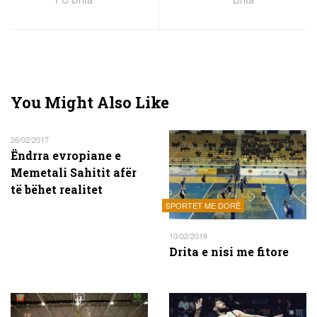
You Might Also Like
26/02/2017
Ëndrra evropiane e
Memetali Sahitit afër
të bëhet realitet
SPORTET ME DORË
10/02/2019
Drita e nisi me fitore