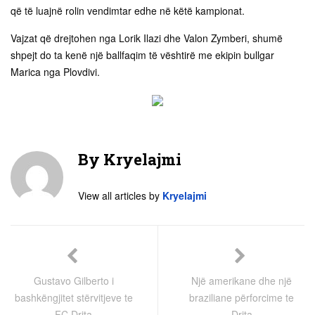
që të luajnë rolin vendimtar edhe në këtë kampionat.
Vajzat që drejtohen nga Lorik Ilazi dhe Valon Zymberi, shumë
shpejt do ta kenë një ballfaqim të vështirë me ekipin bullgar
Marica nga Plovdivi.
By
Kryelajmi
View all articles by
Kryelajmi
Gustavo Gilberto i
Një amerikane dhe një
bashkëngjitet stërvitjeve te
braziliane përforcime te
FC Drita
Drita