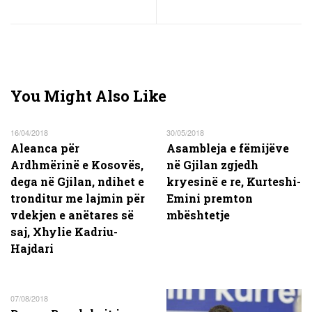
You Might Also Like
16/04/2018
30/05/2018
Aleanca për
Asambleja e fëmijëve
Ardhmërinë e Kosovës,
në Gjilan zgjedh
dega në Gjilan, ndihet e
kryesinë e re, Kurteshi-
tronditur me lajmin për
Emini premton
vdekjen e anëtares së
mbështetje
saj, Xhylie Kadriu-
Hajdari
07/08/2018