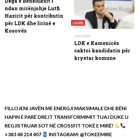
Dega e Beneluksit i
ndan mirënjohje Lutfi
Hazirit për kontributin
për LDK dhe lirinë e
LAJME
Kosovës
14/07/2021
LDK e Kamenicës
caktoi kandidatin për
kryetar komune
FILLOJENI JAVËN ME ENERGJI MAKSIMALE DHE BËNI
HAPIN E PARË DREJT TRANSFORMIMIT TUAJ DUKE U
REGJISTRUAR SOT NË CROSSFIT TOKË E MIRË!
+383 48 214 407
INSTAGRAM: @TOKEEMIRE