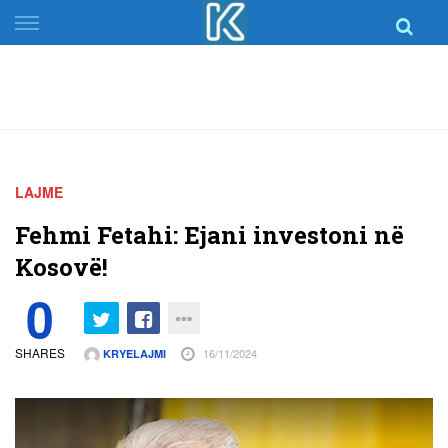
Skip
to
content
LAJME
Fehmi Fetahi: Ejani investoni në
Kosovë!
0
SHARES
16/11/2024
KRYELAJMI