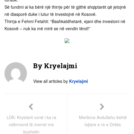
Së fundmi ai ka bërë një thirrje për të gjithë shqiptarët që jetojnë
në diasporë duke i lutur të investojnë në Kosovë.
Thirrja e Fehmi Fetahit: “Bashkatdhetarë, ejani dhe investoni në
Kosovë – nuk ka më mirë se në vendin tënd!”
By
Kryelajmi
View all articles by
Kryelajmi
LDK: Kryetarit vonë i ka ra
Merilona Avdullahu është
ndërmend të merret me
lojtare e re e Dritës
buxhetin