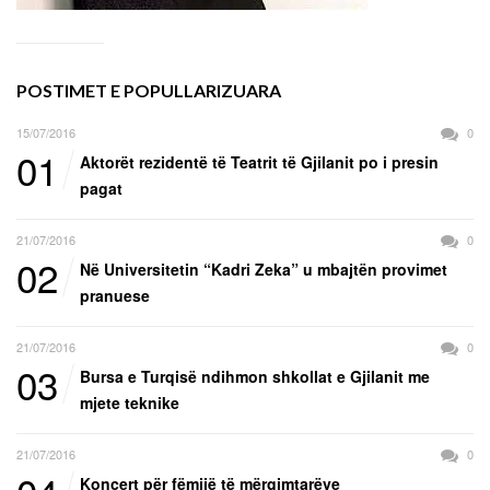
POSTIMET E POPULLARIZUARA
15/07/2016
0
01
Aktorët rezidentë të Teatrit të Gjilanit po i presin
pagat
21/07/2016
0
02
Në Universitetin “Kadri Zeka” u mbajtën provimet
pranuese
21/07/2016
0
03
Bursa e Turqisë ndihmon shkollat e Gjilanit me
mjete teknike
21/07/2016
0
Koncert për fëmijë të mërgimtarëve