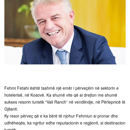
Fehmi Fetahi është tashmë një emër i përveçëm në sektorin e
hotelerisë, në Kosovë. Ka shumë vite që ai drejton me shumë
sukses resorin turistik “Vali Ranch” në vendlindje, në Përlepnicë të
Gjilanit.
Ky resor përveç që e ka bërë të njohur Fehmiun si pronar dhe
udhëheqës, ka ngritur edhe reputacionin e regjionit, si destinacion
turistik.