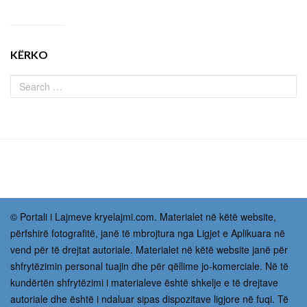
KËRKO
© Portali i Lajmeve kryelajmi.com. Materialet në këtë website,
përfshirë fotografitë, janë të mbrojtura nga Ligjet e Aplikuara në
vend për të drejtat autoriale. Materialet në këtë website janë për
shfrytëzimin personal tuajin dhe për qëllime jo-komerciale. Në të
kundërtën shfrytëzimi i materialeve është shkelje e të drejtave
autoriale dhe është i ndaluar sipas dispozitave ligjore në fuqi. Të