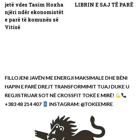
jetë vdes Tasim Hoxha
LIBRIN E SAJ TË PARË
njëri ndër ekonomistët
e parë të komunës së
Vitisë
FILLOJENI JAVËN ME ENERGJI MAKSIMALE DHE BËNI
HAPIN E PARË DREJT TRANSFORMIMIT TUAJ DUKE U
REGJISTRUAR SOT NË CROSSFIT TOKË E MIRË!
+383 48 214 407
INSTAGRAM: @TOKEEMIRE