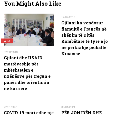
You Might Also Like
14/07/2018
Gjilani ka vendosur
flamujtë e Francës në
shënim të Ditës
Kombëtare të tyre e jo
LAJME
në përkrahje përballë
02/08/2018
Kroacisë
Gjilani dhe USAID
marrëveshje për
mbështetjen e
nxënësve për tregun e
punës dhe orientimin
në karrierë
22/01/2021
03/01/2021
COVID-19 mori edhe një
PËR JONIDËN DHE