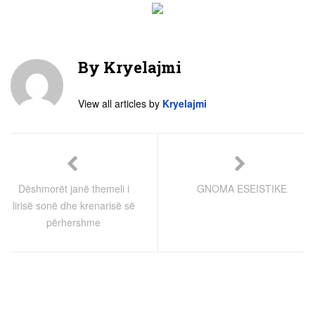
By
Kryelajmi
View all articles by
Kryelajmi
Dëshmorët janë themeli i
GNOMA ESEISTIKE
lirisë sonë dhe krenarisë së
përhershme