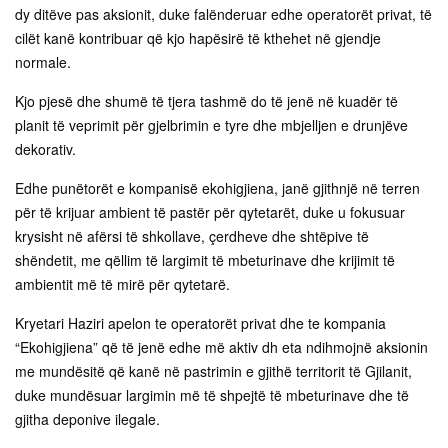
dy ditëve pas aksionit, duke falënderuar edhe operatorët privat, të
cilët kanë kontribuar që kjo hapësirë të kthehet në gjendje
normale.
Kjo pjesë dhe shumë të tjera tashmë do të jenë në kuadër të
planit të veprimit për gjelbrimin e tyre dhe mbjelljen e drunjëve
dekorativ.
Edhe punëtorët e kompanisë ekohigjiena, janë gjithnjë në terren
për të krijuar ambient të pastër për qytetarët, duke u fokusuar
krysisht në afërsi të shkollave, çerdheve dhe shtëpive të
shëndetit, me qëllim të largimit të mbeturinave dhe krijimit të
ambientit më të mirë për qytetarë.
Kryetari Haziri apelon te operatorët privat dhe te kompania
“Ekohigjiena” që të jenë edhe më aktiv dh eta ndihmojnë aksionin
me mundësitë që kanë në pastrimin e gjithë territorit të Gjilanit,
duke mundësuar largimin më të shpejtë të mbeturinave dhe të
gjitha deponive ilegale.