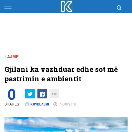
Skip
to
content
LAJME
Gjilani ka vazhduar edhe sot më
pastrimin e ambientit
0
SHARES
17/09/2018
KRYELAJMI