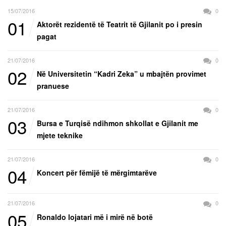
15/07/2016
0
01
Aktorët rezidentë të Teatrit të Gjilanit po i presin
pagat
21/07/2016
0
02
Në Universitetin “Kadri Zeka” u mbajtën provimet
pranuese
21/07/2016
0
03
Bursa e Turqisë ndihmon shkollat e Gjilanit me
mjete teknike
21/07/2016
0
04
Koncert për fëmijë të mërgimtarëve
21/07/2016
0
05
Ronaldo lojatari më i mirë në botë