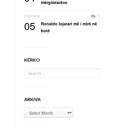
mërgimtarëve
21/07/2016
0
05
Ronaldo lojatari më i mirë në
botë
KËRKO
ARKIVA