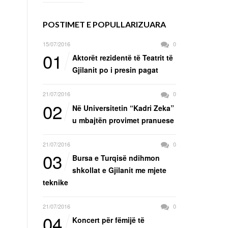
POSTIMET E POPULLARIZUARA
15/07/2016
0
01
Aktorët rezidentë të Teatrit të
Gjilanit po i presin pagat
21/07/2016
0
02
Në Universitetin “Kadri Zeka”
u mbajtën provimet pranuese
21/07/2016
0
03
Bursa e Turqisë ndihmon
shkollat e Gjilanit me mjete
teknike
21/07/2016
0
04
Koncert për fëmijë të