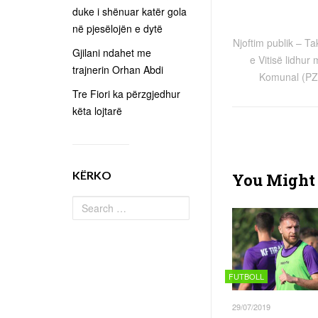
duke i shënuar katër gola
në pjesëlojën e dytë
Njoftim publik – Ta
Gjilani ndahet me
e Vitisë lidhur
trajnerin Orhan Abdi
Komunal (PZ
Tre Fiori ka përzgjedhur
këta lojtarë
KËRKO
You Might 
FUTBOLL
29/07/2019