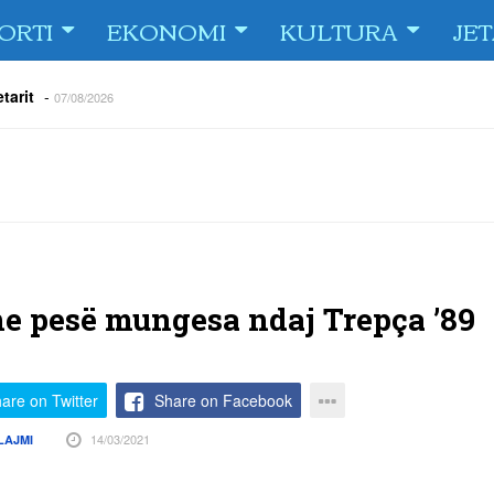
ORTI
EKONOMI
KULTURA
JE
tarit
-
07/08/2026
e Fiorin e San Marinos, duke i shënuar katër gola në pjesëlojën e
jnerin Orhan Abdi
-
06/08/2026
r këta lojtarë
-
06/08/2026
acionin ndaj Tre Fiori
-
06/08/2026
rëson Dritën
-
06/08/2026
olici portofolin me dokumente dhe të holla
-
06/08/2026
me pesë mungesa ndaj Trepça ’89
are on Twitter
Share on Facebook
14/03/2021
LAJMI