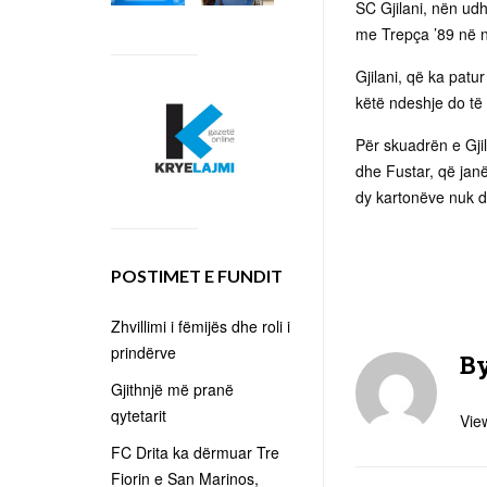
SC Gjilani, nën udh
me Trepça ’89 në nd
Gjilani, që ka pat
këtë ndeshje do të 
Për skuadrën e Gji
dhe Fustar, që janë
dy kartonëve nuk d
POSTIMET E FUNDIT
Zhvillimi i fëmijës dhe roli i
prindërve
B
Gjithnjë më pranë
qytetarit
View
FC Drita ka dërmuar Tre
Fiorin e San Marinos,