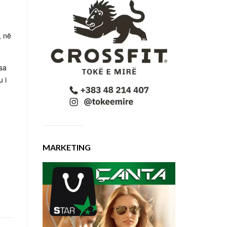
, në
rsa
u i
MARKETING