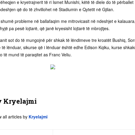
ëheqjen e kryetrajnerit të ri Ismet Munishi, këtë të diele do të përballet
eshjen që do të zhvillohet në Stadiumin e Qytetit në Gjilan.
ur shumë probleme në ballafaqim me mitrovicasit në ndeshjet e kalauara
hyjë pa pesë lojtarë, që janë kryesisht lojtarë të mbrojtjes.
lanit sot do të mungojnë për shkak të lëndimeve tre kroatët Bushiq, So
 të lënduar, sikurse që i lënduar është edhe Edison Kqiku, kurse shkak
o të mund të paraqitet as Franc Veliu.
y
Kryelajmi
 all articles by
Kryelajmi