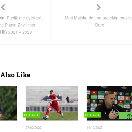
kim Publik me qytetarët
Meti Maloku del me projektin muzik
 me Planin Zhvillimor
“Duro”
HK) 2021 – 2029
Also Like
FUTBOLL
FUTBOLL
27/02/2022
10/12/2025