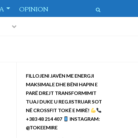
TA
OPINION
Previous
Next
 dytë
-
FILLOJENI JAVËN ME ENERGJI
MAKSIMALE DHE BËNI HAPIN E
PARË DREJT TRANSFORMIMIT
TUAJ DUKE U REGJISTRUAR SOT
NË CROSSFIT TOKË E MIRË!
+383 48 214 407
INSTAGRAM:
@TOKEEMIRE