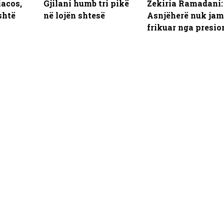
iacos,
Gjilani humb tri pikë
Zekiria Ramadani:
shtë
në lojën shtesë
Asnjëherë nuk jam
frikuar nga presio