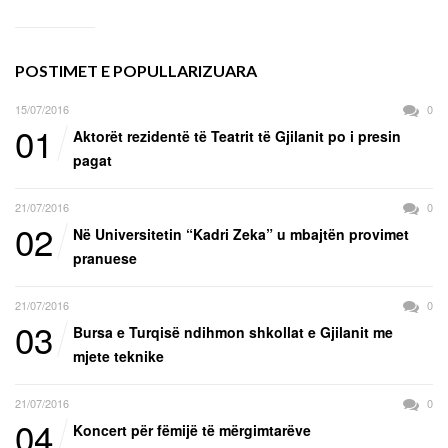
POSTIMET E POPULLARIZUARA
15/07/2016
0
01
Aktorët rezidentë të Teatrit të Gjilanit po i presin
pagat
21/07/2016
0
02
Në Universitetin “Kadri Zeka” u mbajtën provimet
pranuese
21/07/2016
0
03
Bursa e Turqisë ndihmon shkollat e Gjilanit me
mjete teknike
21/07/2016
0
04
Koncert për fëmijë të mërgimtarëve