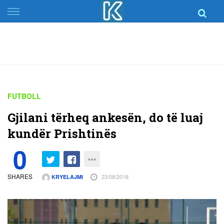
Skip
to
content
FUTBOLL
Gjilani tërheq ankesën, do të luaj
kundër Prishtinës
0
SHARES
23/08/2018
KRYELAJMI