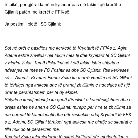
tri pikë, por gjërat kanë ndryshuar pas një takimi që krerët e
Gjilanit patën me krerët e FFK-së.
Ja postimi i plotë i SC Gjilani:
Sot në orët e pasdites me kerkesë të Kryetarit të FFK-s z. Agim
Ademi është zhvilluar një takim mes tij dhe kryetarit të SC Gjilani
z.Florim Zuka. Temë diskutimi në ketë takim ishte shtyrja e
ndeshjes në mes të FC Prishtines dhe SC Gjilanit. Pas kërkesës
së z. Ademi , Kryetari Florim Zuka ka marrë vendim që SC Gjilani
të tërhiqet nga ankesa dhe të pranoj zhvillimin e ndeshjes në një
orar të përshtatshëm për të dy ekipet.
Shtyrja e kesaj ndeshje ka qenë tëresisht e kundërligjshme dhe e
drejta është në anën e SC Gjilanit, mirepo për hirë të zhvillimit sa
me normal të kampionatit dhe për respektin ndaj Kryetarit të FFK-
s z. Ademi, SC Gjilani tërhiqet nga ankesa me bindje se situatat e
tilla nuk do të përseritën më.
Kryetari Zuka faleminderon të gjithë Skifterat për mbështetjen e