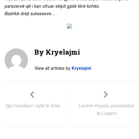
parezervë që i kan ofruar ekipit gjatè tërë kohës.
Bashkë drejt sukseseve…
By
Kryelajmi
View all articles by
Kryelajmi
Vjen braziliani i dytë te Drita
Leotrim Kryeziu prezantohet
te Lugano