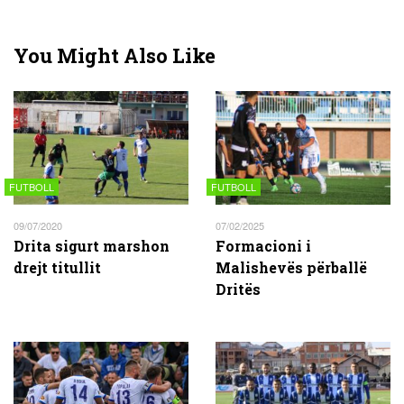
You Might Also Like
FUTBOLL
FUTBOLL
09/07/2020
07/02/2025
Drita sigurt marshon
Formacioni i
drejt titullit
Malishevës përballë
Dritës