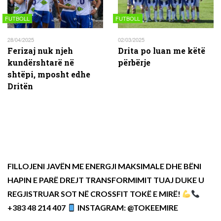
FUTBOLL
FUTBOLL
28/04/2025
02/03/2025
Ferizaj nuk njeh
Drita po luan me këtë
kundërshtarë në
përbërje
shtëpi, mposht edhe
Dritën
FILLOJENI JAVËN ME ENERGJI MAKSIMALE DHE BËNI
HAPIN E PARË DREJT TRANSFORMIMIT TUAJ DUKE U
REGJISTRUAR SOT NË CROSSFIT TOKË E MIRË!
+383 48 214 407
INSTAGRAM: @TOKEEMIRE