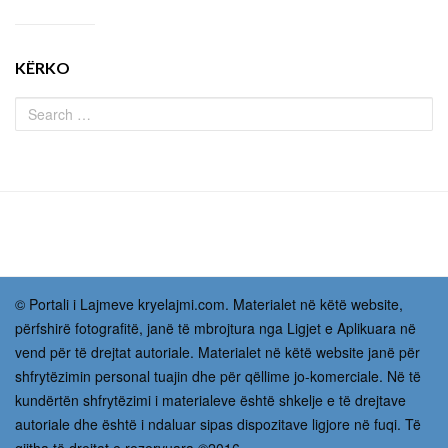
KËRKO
© Portali i Lajmeve kryelajmi.com. Materialet në këtë website,
përfshirë fotografitë, janë të mbrojtura nga Ligjet e Aplikuara në
vend për të drejtat autoriale. Materialet në këtë website janë për
shfrytëzimin personal tuajin dhe për qëllime jo-komerciale. Në të
kundërtën shfrytëzimi i materialeve është shkelje e të drejtave
autoriale dhe është i ndaluar sipas dispozitave ligjore në fuqi. Të