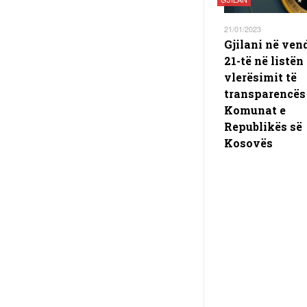
21/01/2023
Gjilani në ven
21-të në listën
vlerësimit të
transparencës
Komunat e
Republikës së
Kosovës