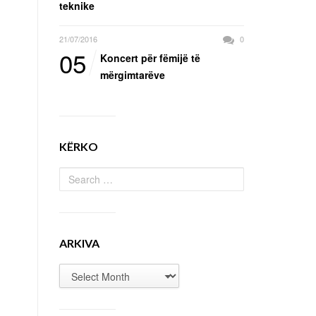
teknike
21/07/2016
0
05
Koncert për fëmijë të
mërgimtarëve
KËRKO
ARKIVA