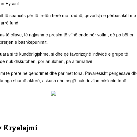
ban Hyseni
it të seancës për të tretën herë me rradhë, qeverisja e përbashkët me
arrë fund.
pas të cilave, të ngjashme presim të vijnë ende për votim, që po bëhen
prerjen e bashkëpunimit.
ara si të kundërligjshme, si dhe që favorizojnë individë e grupe të
 që nuk diskutohen, por anulohen, pa alternativë!
mi të prerë në qëndrimet dhe parimet tona. Pavarësisht pengesave dh
ta nga shumë akterë, askush dhe asgjë nuk devijon misionin tonë.
y
Kryelajmi