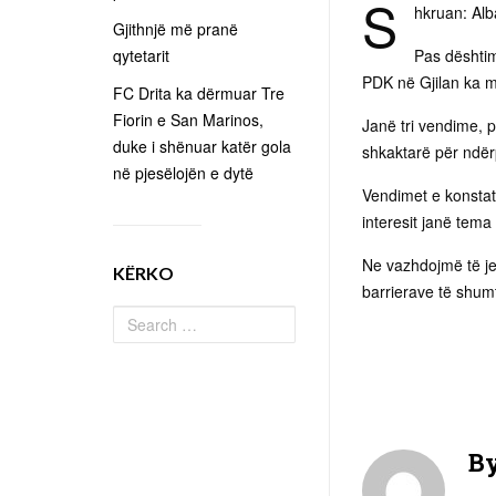
S
hkruan: Al
Gjithnjë më pranë
qytetarit
Pas dështim
PDK në Gjilan ka m
FC Drita ka dërmuar Tre
Fiorin e San Marinos,
Janë tri vendime, 
duke i shënuar katër gola
shkaktarë për ndër
në pjesëlojën e dytë
Vendimet e konstatu
interesit janë tema
Ne vazhdojmë të je
KËRKO
barrierave të shum
B