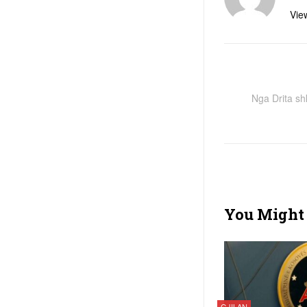
View
Nga Drita shk
You Might 
GJILAN