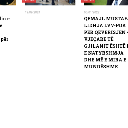
19/09/2024
06/01/2022
din e
QEMAJL MUSTAF
 e
LIDHJA LVV-PDK
PËR QEVERISJEN 
 për
VJEÇARE TË
GJILANIT ËSHTË
E NATYRSHMJA
DHE MË E MIRA E
MUNDËSHME