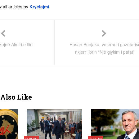
 all articles by
Kryelajmi
ojnë Almiri e Iliri
Hasan Bunjaku, veteran i gazetaris
nxjerr librin “Një gjykim i pafat”
Also Like
GJILAN
GJILAN