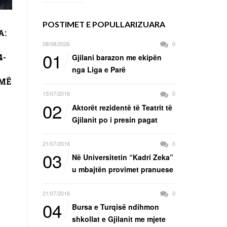
POSTIMET E POPULLARIZUARA
A:
08/08/2026
0
01
4-
Gjilani barazon me ekipën
nga Liga e Parë
 MË
15/07/2016
0
02
Aktorët rezidentë të Teatrit të
Gjilanit po i presin pagat
21/07/2016
0
03
Në Universitetin “Kadri Zeka”
u mbajtën provimet pranuese
21/07/2016
0
04
Bursa e Turqisë ndihmon
shkollat e Gjilanit me mjete