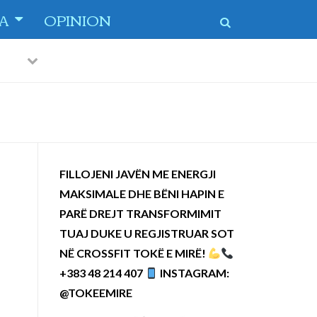
TA
OPINION
Previous
Next
 dytë
-
FILLOJENI JAVËN ME ENERGJI
MAKSIMALE DHE BËNI HAPIN E
PARË DREJT TRANSFORMIMIT
TUAJ DUKE U REGJISTRUAR SOT
NË CROSSFIT TOKË E MIRË!
+383 48 214 407
INSTAGRAM:
@TOKEEMIRE