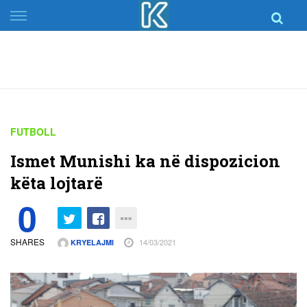
Skip
to
content
FUTBOLL
Ismet Munishi ka në dispozicion
këta lojtarë
0
SHARES
14/03/2021
KRYELAJMI