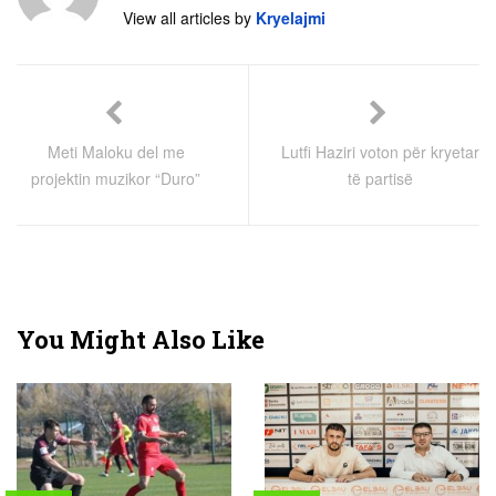
View all articles by
Kryelajmi
Meti Maloku del me
Lutfi Haziri voton për kryetar
projektin muzikor “Duro”
të partisë
You Might Also Like