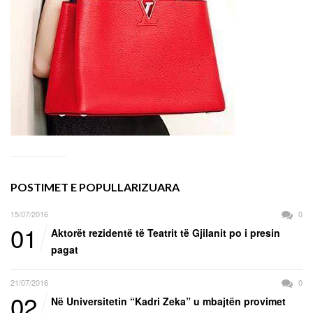
POSTIMET E POPULLARIZUARA
15/07/2016
0
01
Aktorët rezidentë të Teatrit të Gjilanit po i presin
pagat
21/07/2016
0
02
Në Universitetin “Kadri Zeka” u mbajtën provimet