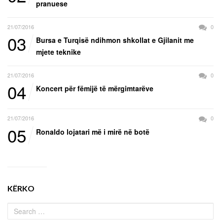
pranuese
21/07/2016
0
03
Bursa e Turqisë ndihmon shkollat e Gjilanit me
mjete teknike
21/07/2016
0
04
Koncert për fëmijë të mërgimtarëve
21/07/2016
0
05
Ronaldo lojatari më i mirë në botë
KËRKO