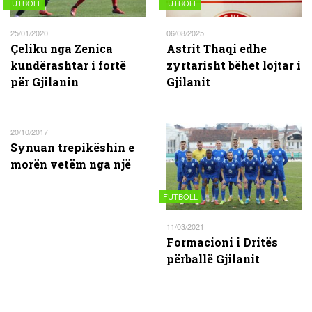
FUTBOLL
FUTBOLL
25/01/2020
06/08/2025
Çeliku nga Zenica
Astrit Thaqi edhe
kundërashtar i fortë
zyrtarisht bëhet lojtar i
për Gjilanin
Gjilanit
20/10/2017
Synuan trepikëshin e
morën vetëm nga një
FUTBOLL
11/03/2021
Formacioni i Dritës
përballë Gjilanit