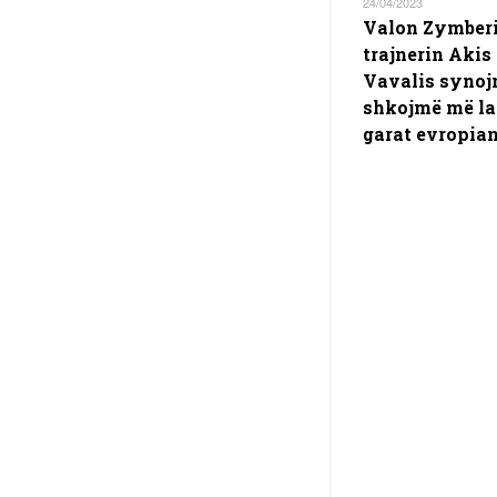
24/04/2023
Valon Zymberi
trajnerin Akis
Vavalis synoj
shkojmë më la
garat evropia