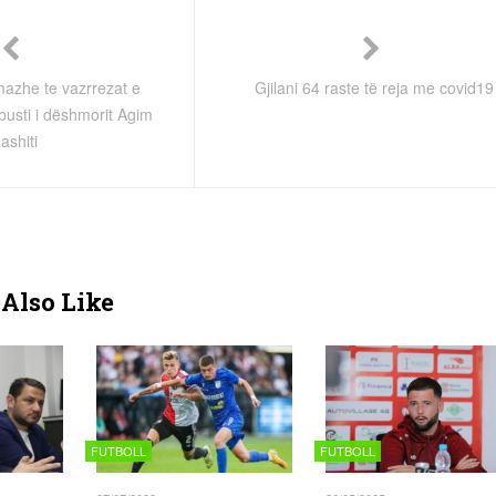
mazhe te vazrrezat e
Gjilani 64 raste të reja me covid19
usti i dëshmorit Agim
ashiti
Also Like
FUTBOLL
FUTBOLL