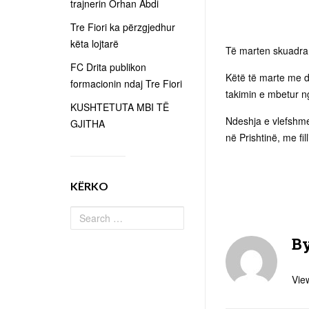
trajnerin Orhan Abdi
Tre Fiori ka përzgjedhur
këta lojtarë
Të marten skuadra 
FC Drita publikon
Këtë të marte me da
formacionin ndaj Tre Fiori
takimin e mbetur ng
KUSHTETUTA MBI TË
Ndeshja e vlefshme 
GJITHA
në Prishtinë, me fi
KËRKO
B
View