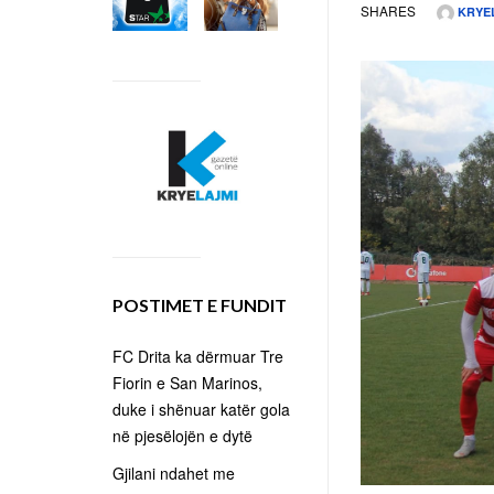
SHARES
KRYE
POSTIMET E FUNDIT
FC Drita ka dërmuar Tre
Fiorin e San Marinos,
duke i shënuar katër gola
në pjesëlojën e dytë
Gjilani ndahet me