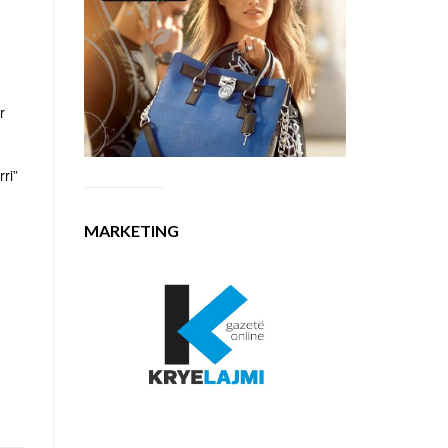
r
ri”
MARKETING