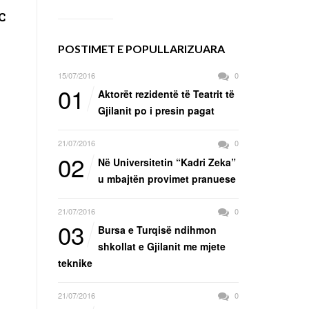
C
POSTIMET E POPULLARIZUARA
15/07/2016
0
01
Aktorët rezidentë të Teatrit të
Gjilanit po i presin pagat
21/07/2016
0
02
Në Universitetin “Kadri Zeka”
u mbajtën provimet pranuese
21/07/2016
0
03
Bursa e Turqisë ndihmon
shkollat e Gjilanit me mjete
teknike
21/07/2016
0