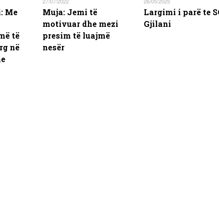
27/07/2022
26/05/2025
: Me
Muja: Jemi të
Largimi i parë te S
motivuar dhe mezi
Gjilani
më të
presim të luajmë
rg në
nesër
ne