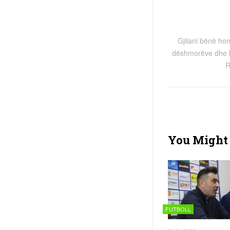
Gjilani bënë ho
dëshmorëve dhe b
R
You Might 
FUTBOLL