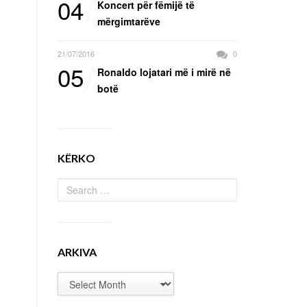
04
Koncert për fëmijë të
mërgimtarëve
21/07/2016
0
05
Ronaldo lojatari më i mirë në
botë
KËRKO
ARKIVA