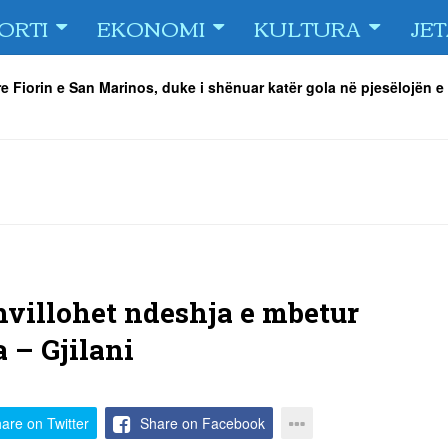
ORTI
EKONOMI
KULTURA
JE
e Fiorin e San Marinos, duke i shënuar katër gola në pjesëlojën e
jnerin Orhan Abdi
-
06/08/2026
r këta lojtarë
-
06/08/2026
acionin ndaj Tre Fiori
-
06/08/2026
rëson Dritën
-
06/08/2026
olici portofolin me dokumente dhe të holla
-
06/08/2026
 TURNEU I BEACH VOLLEY KAMENICA 2026
-
04/08/2026
hvillohet ndeshja e mbetur
 – Gjilani
are on Twitter
Share on Facebook