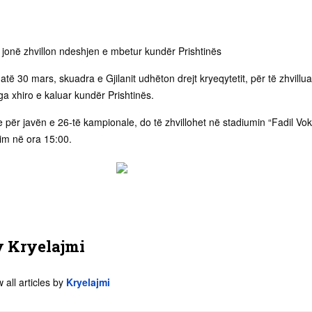
jonë zhvillon ndeshjen e mbetur kundër Prishtinës
të 30 mars, skuadra e Gjilanit udhëton drejt kryeqytetit, për të zhvillua
a xhiro e kaluar kundër Prishtinës.
për javën e 26-të kampionale, do të zhvillohet në stadiumin “Fadil Vokr
llim në ora 15:00.
y
Kryelajmi
 all articles by
Kryelajmi