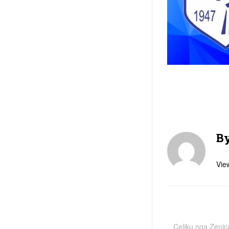
B
View
Çeliku nga Zenica