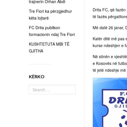
trajnerin Orhan Abdi
Drita FC, që fazën 
Tre Fiori ka përzgjedhur
të fazës përgatitore
këta lojtarë
FC Drita publikon
Më datë 26 janar, D
formacionin ndaj Tre Fiori
Katër ditë më pas e
KUSHTETUTA MBI TË
kurse ndeshjen e fu
GJITHA
Në stinën e vjeshtë
e Kosovës në futboll
të jetë ndeshje më 
KËRKO