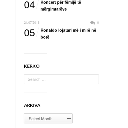
04
Koncert për fëmijë të
mërgimtarëve
21/07/2016
0
05
Ronaldo lojatari më i mirë në
botë
KËRKO
ARKIVA