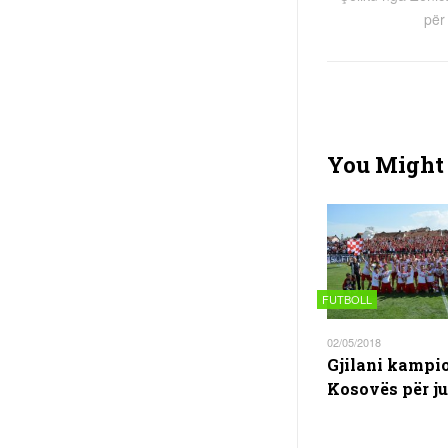
për
You Might 
FUTBOLL
02/05/2018
Gjilani kampio
Kosovës për ju