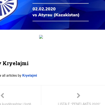
y
Kryelajmi
 all articles by
Kryelajmi
 kundërashtar i fortë
LISTA E “PENFLAKËS 2020”