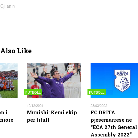
 Gjilanin
Also Like
FUTBOLL
FUTBOLL
12/12/2021
28/03/2022
n i
Munishi: Kemi ekip
FC DRITA
niorë
për titull
pjesëmarrëse në
“ECA 27th General
Assembly 2022”