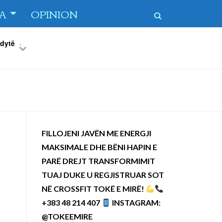
TA
OPINION
 dytë
-
Previous
Next
FILLOJENI JAVËN ME ENERGJI
MAKSIMALE DHE BËNI HAPIN E
PARË DREJT TRANSFORMIMIT
TUAJ DUKE U REGJISTRUAR SOT
NË CROSSFIT TOKË E MIRË!
+383 48 214 407
INSTAGRAM:
@TOKEEMIRE