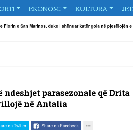
ORTI
EKONOMI
KULTURA
JE
e Fiorin e San Marinos, duke i shënuar katër gola në pjesëlojën e
jnerin Orhan Abdi
-
06/08/2026
r këta lojtarë
-
06/08/2026
acionin ndaj Tre Fiori
-
06/08/2026
rëson Dritën
-
06/08/2026
olici portofolin me dokumente dhe të holla
-
06/08/2026
 TURNEU I BEACH VOLLEY KAMENICA 2026
-
04/08/2026
ë ndeshjet parasezonale që Drita
villojë në Antalia
are on Twitter
Share on Facebook