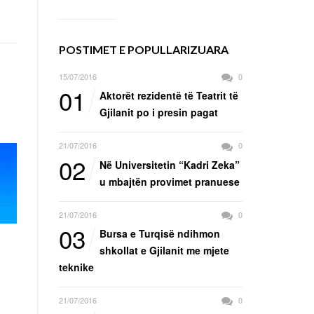
POSTIMET E POPULLARIZUARA
15/07/2016
0
01
Aktorët rezidentë të Teatrit të
Gjilanit po i presin pagat
21/07/2016
0
02
Në Universitetin “Kadri Zeka”
u mbajtën provimet pranuese
21/07/2016
0
03
Bursa e Turqisë ndihmon
shkollat e Gjilanit me mjete
teknike
21/07/2016
0