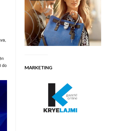
ava,
gën
i do
MARKETING