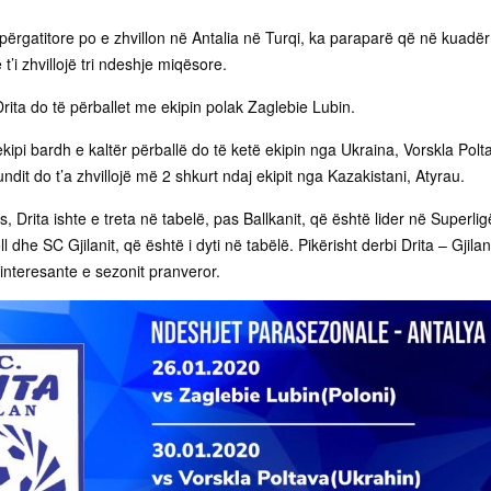
përgatitore po e zhvillon në Antalia në Turqi, ka paraparë që në kuadër
 t’i zhvillojë tri ndeshje miqësore.
rita do të përballet me ekipin polak Zaglebie Lubin.
kipi bardh e kaltër përballë do të ketë ekipin nga Ukraina, Vorskla Polt
ndit do t’a zhvillojë më 2 shkurt ndaj ekipit nga Kazakistani, Atyrau.
s, Drita ishte e treta në tabelë, pas Ballkanit, që është lider në Superli
 dhe SC Gjilanit, që është i dyti në tabëlë. Pikërisht derbi Drita – Gjilan
interesante e sezonit pranveror.