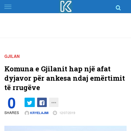
Skip
to
content
GJILAN
Komuna e Gjilanit hap një afat
dyjavor për ankesa ndaj emërtimit
të rrugëve
0
SHARES
12/07/2019
KRYELAJMI