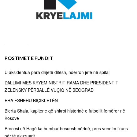
POSTIMET E FUNDIT
U aksidentua para dhjetë ditësh, ndërron jetë në spital
DALLIMI MES KRYEMINISTRIT RAMA DHE PRESIDENTIT
ZELENSKY PËRBALLË VUÇIQ NË BEOGRAD
ERA FSHEHU BIÇIKLETËN
Blerta Shala, kapitene që shkroi historinë e futbollit femëror në
Kosovë
Procesi në Hagë ka humbur besueshmërinë, pres vendim lirues
për të akuzuarit