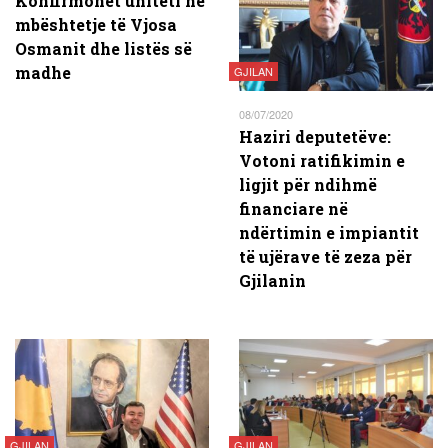
Konfirmohet uniteti në
mbështetje të Vjosa
Osmanit dhe listës së
madhe
GJILAN
08/07/2020
Haziri deputetëve:
Votoni ratifikimin e
ligjit për ndihmë
financiare në
ndërtimin e impiantit
të ujërave të zeza për
Gjilanin
GJILAN
GJILAN