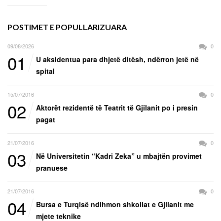
POSTIMET E POPULLARIZUARA
09/08/2026
0
01
U aksidentua para dhjetë ditësh, ndërron jetë në
spital
15/07/2016
0
02
Aktorët rezidentë të Teatrit të Gjilanit po i presin
pagat
21/07/2016
0
03
Në Universitetin “Kadri Zeka” u mbajtën provimet
pranuese
21/07/2016
0
04
Bursa e Turqisë ndihmon shkollat e Gjilanit me
mjete teknike