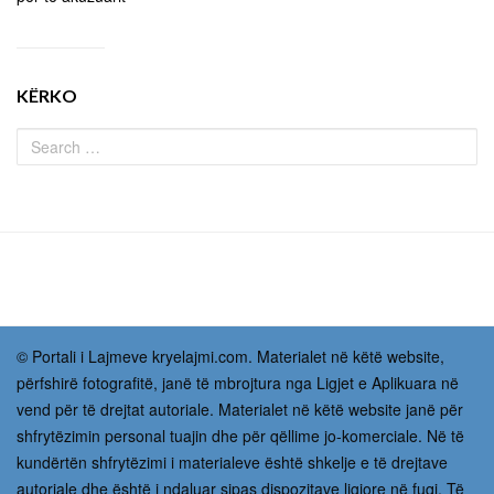
KËRKO
© Portali i Lajmeve kryelajmi.com. Materialet në këtë website,
përfshirë fotografitë, janë të mbrojtura nga Ligjet e Aplikuara në
vend për të drejtat autoriale. Materialet në këtë website janë për
shfrytëzimin personal tuajin dhe për qëllime jo-komerciale. Në të
kundërtën shfrytëzimi i materialeve është shkelje e të drejtave
autoriale dhe është i ndaluar sipas dispozitave ligjore në fuqi. Të