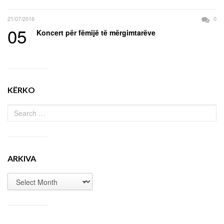
21/07/2016
0
05
Koncert për fëmijë të mërgimtarëve
KËRKO
ARKIVA