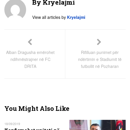
By
Kryelajmi
View all articles by
Kryelajmi
Alban Dragusha emërohet
Rifilluan punimet për
ndihmëstrajner në FC
ndërtimin e Stadiumit të
DRITA
futbollit në Pozharan
You Might Also Like
18/09/2019