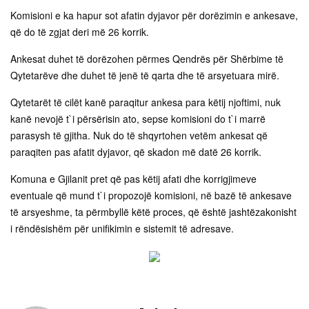
Komisioni e ka hapur sot afatin dyjavor për dorëzimin e ankesave,
që do të zgjat deri më 26 korrik.
Ankesat duhet të dorëzohen përmes Qendrës për Shërbime të
Qytetarëve dhe duhet të jenë të qarta dhe të arsyetuara mirë.
Qytetarët të cilët kanë paraqitur ankesa para këtij njoftimi, nuk
kanë nevojë t`i përsërisin ato, sepse komisioni do t`i marrë
parasysh të gjitha. Nuk do të shqyrtohen vetëm ankesat që
paraqiten pas afatit dyjavor, që skadon më datë 26 korrik.
Komuna e Gjilanit pret që pas këtij afati dhe korrigjimeve
eventuale që mund t`i propozojë komisioni, në bazë të ankesave
të arsyeshme, ta përmbyllë këtë proces, që është jashtëzakonisht
i rëndësishëm për unifikimin e sistemit të adresave.