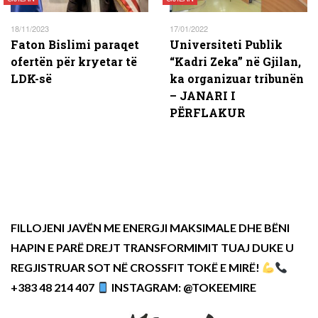
18/11/2023
17/01/2022
Faton Bislimi paraqet
Universiteti Publik
ofertën për kryetar të
“Kadri Zeka” në Gjilan,
LDK-së
ka organizuar tribunën
– JANARI I
PËRFLAKUR
FILLOJENI JAVËN ME ENERGJI MAKSIMALE DHE BËNI
HAPIN E PARË DREJT TRANSFORMIMIT TUAJ DUKE U
REGJISTRUAR SOT NË CROSSFIT TOKË E MIRË!
+383 48 214 407
INSTAGRAM: @TOKEEMIRE