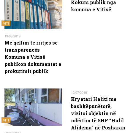
Kokurs publik nga
komuna e Vitisë
VITI
19/08/2019
Me qëllim të rritjes së
transparencës
Komuna e Vitisë
publikon dokumentet e
prokurimit publik
12/07/2019
Kryetari Haliti me
bashkëpunëtorë,
vizitoi objektin në
ndërtim të SHF “Halil
VITI
Alidema“ në Pozharan
28/08/2020