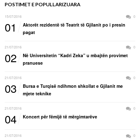
POSTIMET E POPULLARIZUARA
15/07/2016
0
01
Aktorët rezidentë të Teatrit të Gjilanit po i presin
pagat
21/07/2016
0
02
Në Universitetin “Kadri Zeka” u mbajtën provimet
pranuese
21/07/2016
0
03
Bursa e Turqisë ndihmon shkollat e Gjilanit me
mjete teknike
21/07/2016
0
04
Koncert për fëmijë të mërgimtarëve
21/07/2016
0