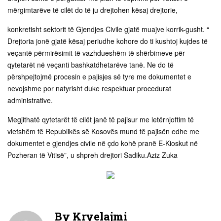
mërgimtarëve të cilët do të ju drejtohen kësaj drejtorie,
konkretisht sektorit të Gjendjes Civile gjatë muajve korrik-gusht. “
Drejtoria jonë gjatë kësaj periudhe kohore do ti kushtoj kujdes të
veçantë përmirësimit të vazhdueshëm të shërbimeve për
qytetarët në veçanti bashkatdhetarëve tanë. Ne do të
përshpejtojmë procesin e pajisjes së tyre me dokumentet e
nevojshme por natyrisht duke respektuar procedurat
administrative.
Megjithatë qytetarët të cilët janë të pajisur me letërnjoftim të
vlefshëm të Republikës së Kosovës mund të pajisën edhe me
dokumentet e gjendjes civile në çdo kohë pranë E-Kioskut në
Pozheran të Vitisë”, u shpreh drejtori Sadiku.Aziz Zuka
By
Kryelajmi