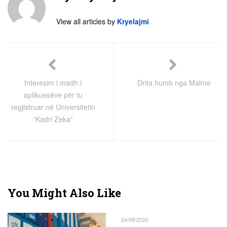
View all articles by
Kryelajmi
Interesim i madh i
Drita humb nga Malme
aplikuesëve për tu
regjistruar në Universitetin
“Kadri Zeka”
You Might Also Like
24/09/2020