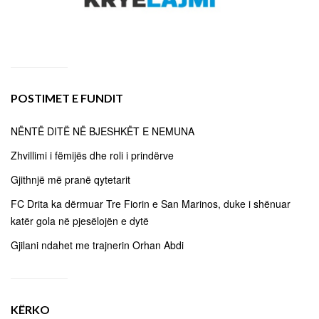
POSTIMET E FUNDIT
NËNTË DITË NË BJESHKËT E NEMUNA
Zhvillimi i fëmijës dhe roli i prindërve
Gjithnjë më pranë qytetarit
FC Drita ka dërmuar Tre Fiorin e San Marinos, duke i shënuar
katër gola në pjesëlojën e dytë
Gjilani ndahet me trajnerin Orhan Abdi
KËRKO