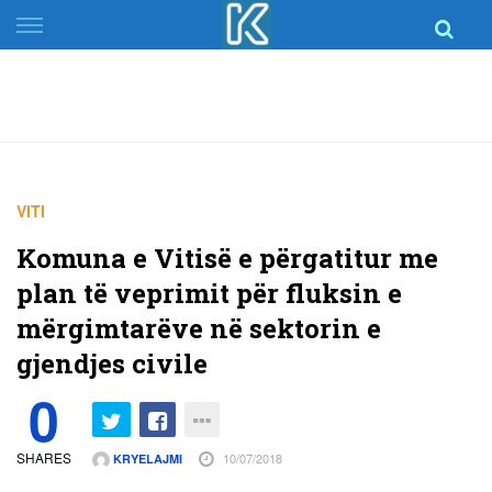
Skip
to
content
VITI
Komuna e Vitisë e përgatitur me
plan të veprimit për fluksin e
mërgimtarëve në sektorin e
gjendjes civile
0
SHARES
10/07/2018
KRYELAJMI