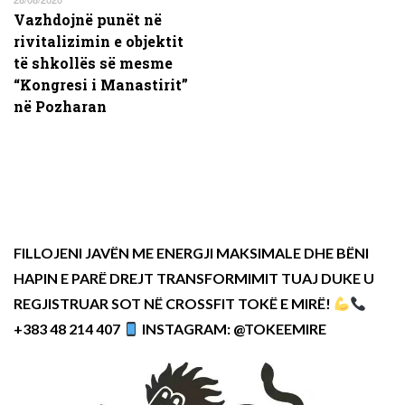
Vazhdojnë punët në
rivitalizimin e objektit
të shkollës së mesme
“Kongresi i Manastirit”
në Pozharan
FILLOJENI JAVËN ME ENERGJI MAKSIMALE DHE BËNI
HAPIN E PARË DREJT TRANSFORMIMIT TUAJ DUKE U
REGJISTRUAR SOT NË CROSSFIT TOKË E MIRË!
+383 48 214 407
INSTAGRAM: @TOKEEMIRE