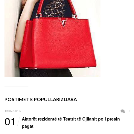
POSTIMET E POPULLARIZUARA
15/07/2016
0
01
Aktorët rezidentë të Teatrit të Gjilanit po i presin
pagat