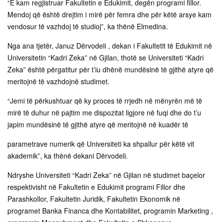
“E kam regjistruar Fakultetin e Edukimit, degën programi fillor.
Mendoj që është drejtim i mirë për femra dhe për këtë arsye kam
vendosur të vazhdoj të studioj”, ka thënë Elmedina.
Nga ana tjetër, Januz Dërvodeli , dekan i Fakultetit të Edukimit në
Universitetin “Kadri Zeka” në Gjilan, thotë se Universiteti “Kadri
Zeka” është përgatitur për t’iu dhënë mundësinë të gjithë atyre që
meritojnë të vazhdojnë studimet.
“Jemi të përkushtuar që ky proces të rrjedh në mënyrën më të
mirë të duhur në pajtim me dispozitat ligjore në fuqi dhe do t’u
japim mundësinë të gjithë atyre që meritojnë në kuadër të
parametrave numerik që Universiteti ka shpallur për këtë vit
akademik”, ka thënë dekani Dërvodeli.
Ndryshe Universiteti “Kadri Zeka” në Gjilan në studimet baçelor
respektivisht në Fakultetin e Edukimit programi Fillor dhe
Parashkollor, Fakultetin Juridik, Fakultetin Ekonomik në
programet Banka Financa dhe Kontabilitet, programin Marketing ,