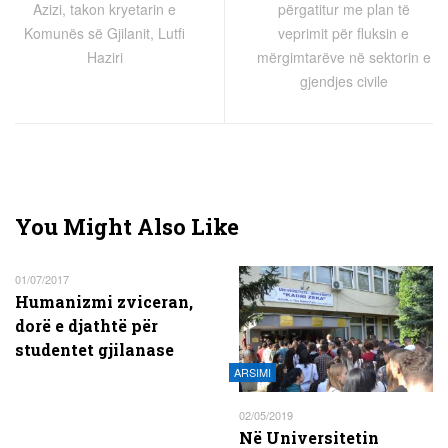
Azizi, takon kryetarin e
përgatitur me plan të
Komunës së Gjilanit, Lutfi
veprimit për fluksin e
Haziri
mërgimtarëve në sektorin e
gjendjes civile
You Might Also Like
01/07/2017
Humanizmi zviceran,
dorë e djathtë për
studentet gjilanase
ARSIMI
02/05/2019
Në Universitetin