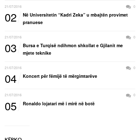
21/07/2016
0
02
Në Universitetin “Kadri Zeka” u mbajtën provimet
pranuese
21/07/2016
0
03
Bursa e Turqisë ndihmon shkollat e Gjilanit me
mjete teknike
21/07/2016
0
04
Koncert për fëmijë të mërgimtarëve
21/07/2016
0
05
Ronaldo lojatari më i mirë në botë
KËRKO