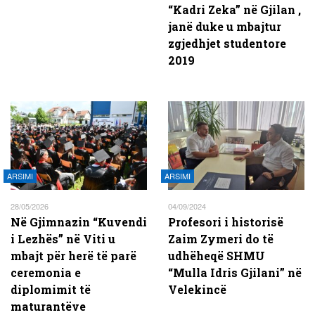
“Kadri Zeka” në Gjilan ,
janë duke u mbajtur
zgjedhjet studentore
2019
ARSIMI
ARSIMI
28/05/2026
04/09/2024
Në Gjimnazin “Kuvendi
Profesori i historisë
i Lezhës” në Viti u
Zaim Zymeri do të
mbajt për herë të parë
udhëheqë SHMU
ceremonia e
“Mulla Idris Gjilani” në
diplomimit të
Velekincë
maturantëve