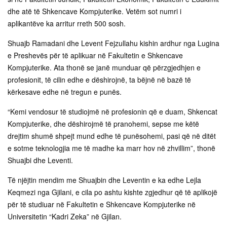
dhe atë të Shkencave Kompjuterike. Vetëm sot numri i
aplikantëve ka arritur rreth 500 sosh.
Shuajb Ramadani dhe Levent Fejzullahu kishin ardhur nga Lugina
e Preshevës për të aplikuar në Fakultetin e Shkencave
Kompjuterike. Ata thonë se janë munduar që përzgjedhjen e
profesionit, të cilin edhe e dëshirojnë, ta bëjnë në bazë të
kërkesave edhe në tregun e punës.
“Kemi vendosur të studiojmë në profesionin që e duam, Shkencat
Kompjuterike, dhe dëshirojmë të pranohemi, sepse me këtë
drejtim shumë shpejt mund edhe të punësohemi, pasi që në ditët
e sotme teknologjia me të madhe ka marr hov në zhvillim”, thonë
Shuajbi dhe Leventi.
Të njëjtin mendim me Shuajbin dhe Leventin e ka edhe Lejla
Keqmezi nga Gjilani, e cila po ashtu kishte zgjedhur që të aplikojë
për të studiuar në Fakultetin e Shkencave Kompjuterike në
Universitetin “Kadri Zeka” në Gjilan.