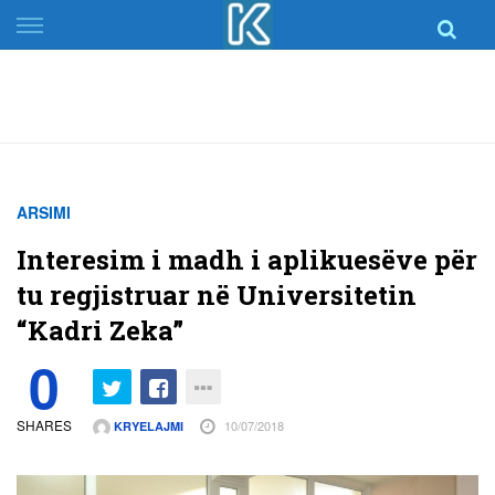
Skip
to
content
ARSIMI
Interesim i madh i aplikuesëve për
tu regjistruar në Universitetin
“Kadri Zeka”
0
SHARES
10/07/2018
KRYELAJMI