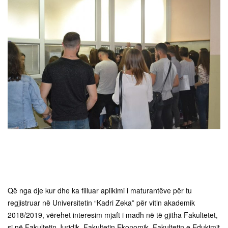
Që nga dje kur dhe ka filluar aplikimi i maturantëve për tu
regjistruar në Universitetin “Kadri Zeka” për vitin akademik
2018/2019, vërehet interesim mjaft i madh në të gjitha Fakultetet,
si në Fakultetin Juridik, Fakultetin Ekonomik, Fakultetin e Edukimit