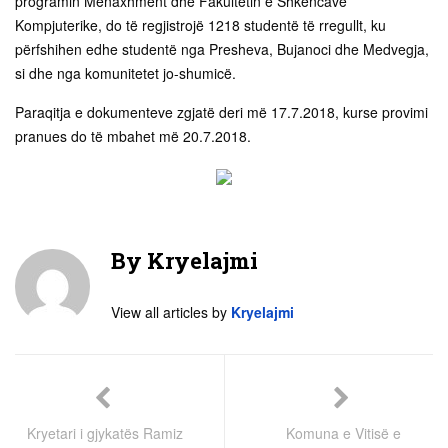
programin Menaxhment dhe Fakultetin e Shkencave
Kompjuterike, do të regjistrojë 1218 studentë të rregullt, ku
përfshihen edhe studentë nga Presheva, Bujanoci dhe Medvegja,
si dhe nga komunitetet jo-shumicë.
Paraqitja e dokumenteve zgjatë deri më 17.7.2018, kurse provimi
pranues do të mbahet më 20.7.2018.
By
Kryelajmi
View all articles by
Kryelajmi
Kryetari i gjykatës Ramiz
Komuna e Vitisë e