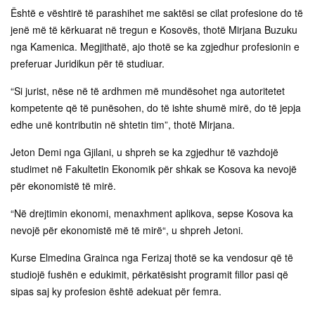
Është e vështirë të parashihet me saktësi se cilat profesione do të
jenë më të kërkuarat në tregun e Kosovës, thotë Mirjana Buzuku
nga Kamenica. Megjithatë, ajo thotë se ka zgjedhur profesionin e
preferuar Juridikun për të studiuar.
“Si jurist, nëse në të ardhmen më mundësohet nga autoritetet
kompetente që të punësohen, do të ishte shumë mirë, do të jepja
edhe unë kontributin në shtetin tim”, thotë Mirjana.
Jeton Demi nga Gjilani, u shpreh se ka zgjedhur të vazhdojë
studimet në Fakultetin Ekonomik për shkak se Kosova ka nevojë
për ekonomistë të mirë.
“Në drejtimin ekonomi, menaxhment aplikova, sepse Kosova ka
nevojë për ekonomistë më të mirë“, u shpreh Jetoni.
Kurse Elmedina Grainca nga Ferizaj thotë se ka vendosur që të
studiojë fushën e edukimit, përkatësisht programit fillor pasi që
sipas saj ky profesion është adekuat për femra.