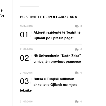
 e
kt
POSTIMET E POPULLARIZUARA
15/07/2016
0
01
Aktorët rezidentë të Teatrit të
Gjilanit po i presin pagat
21/07/2016
0
02
Në Universitetin “Kadri Zeka”
u mbajtën provimet pranuese
21/07/2016
0
03
Bursa e Turqisë ndihmon
shkollat e Gjilanit me mjete
teknike
21/07/2016
0