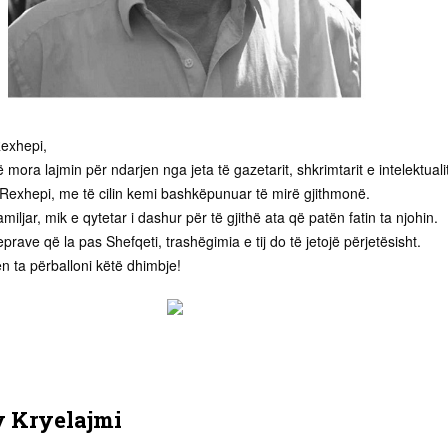
Rexhepi,
ë mora lajmin për ndarjen nga jeta të gazetarit, shkrimtarit e intelektuali
 Rexhepi, me të cilin kemi bashkëpunuar të mirë gjithmonë.
familjar, mik e qytetar i dashur për të gjithë ata që patën fatin ta njohin.
prave që la pas Shefqeti, trashëgimia e tij do të jetojë përjetësisht.
ën ta përballoni këtë dhimbje!
y
Kryelajmi