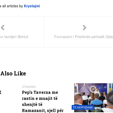
 all articles by
Kryelajmi
n familjen Behluli
Formacioni i Prishtinës përballë Gjila
Also Like
27/03/2023
K
Pep’s Taverna me
rastin e muajit të
shenjtë të
TE NDRYSHME
Ramazanit, sjell për