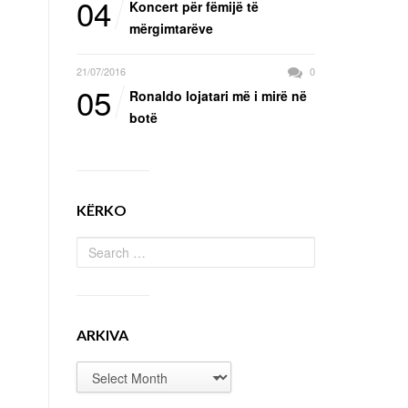
04
Koncert për fëmijë të
mërgimtarëve
21/07/2016
0
05
Ronaldo lojatari më i mirë në
botë
KËRKO
ARKIVA