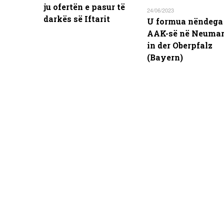
ju ofertën e pasur të
24/06/2023
darkës së Iftarit
U formua nëndega
AAK-së në Neumar
in der Oberpfalz
(Bayern)