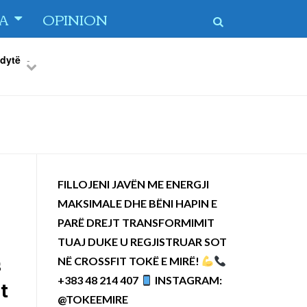
TA
OPINION
 dytë
-
Previous
Next
FILLOJENI JAVËN ME ENERGJI
MAKSIMALE DHE BËNI HAPIN E
PARË DREJT TRANSFORMIMIT
TUAJ DUKE U REGJISTRUAR SOT
s
NË CROSSFIT TOKË E MIRË!
+383 48 214 407
INSTAGRAM:
t
@TOKEEMIRE