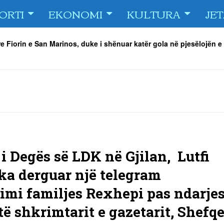
ORTI
EKONOMI
KULTURA
JE
e Fiorin e San Marinos, duke i shënuar katër gola në pjesëlojën e
jnerin Orhan Abdi
-
06/08/2026
r këta lojtarë
-
06/08/2026
acionin ndaj Tre Fiori
-
06/08/2026
rëson Dritën
-
06/08/2026
olici portofolin me dokumente dhe të holla
-
06/08/2026
 TURNEU I BEACH VOLLEY KAMENICA 2026
-
04/08/2026
 i Degës së LDK në Gjilan, Lutfi
 ka derguar një telegram
imi familjes Rexhepi pas ndarje
të shkrimtarit e gazetarit, Shefqe