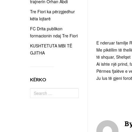
trajnerin Orhan Abdi
Tre Fiori ka përzgjedhur
këta lojtarë
FC Drita publikon
formacionin ndaj Tre Fiori
E nderuar familje 
KUSHTETUTA MBI TË
Me pikëllim të thell
GJITHA
të shquar, Shefqet
Ai ishte një prind, 
Përmes fjalëve e ve
Ju lus të gjeni forc
KËRKO
B