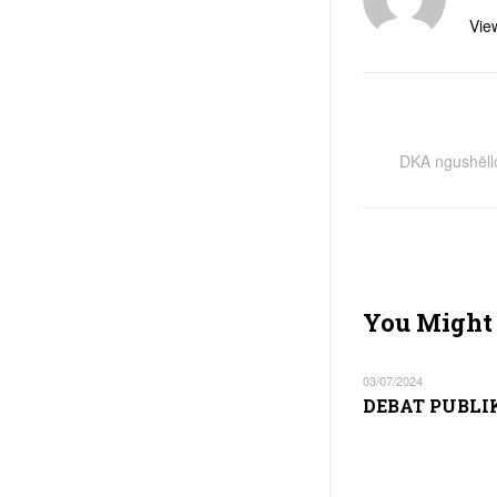
View
DKA ngushëllo
You Might 
03/07/2024
DEBAT PUBLI