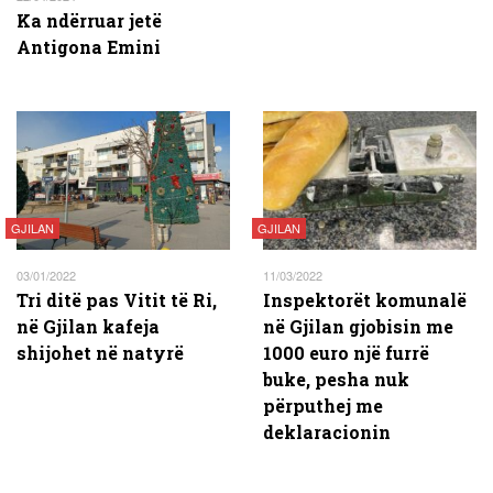
Ka ndërruar jetë
Antigona Emini
GJILAN
GJILAN
03/01/2022
11/03/2022
Tri ditë pas Vitit të Ri,
Inspektorët komunalë
në Gjilan kafeja
në Gjilan gjobisin me
shijohet në natyrë
1000 euro një furrë
buke, pesha nuk
përputhej me
deklaracionin