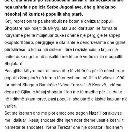
nga ushtria e policia Serbe Jugosllave, dhe gjithqka po
rrënohej në kurriz të popullit shqiptarë.
Këtij represioni të pa shembullt në botën e civilizuar populli
Shqiptarë nuk ndejti duarkryq, ata u solidarizuan në forma të
ndryshme për të mbijetuar duke i dhënë një përgjigje të shpejt
okupatorit Serb, përgjigjeje e cila ishte e qëndrueshme dhe gjithë
përfshirëse, u krijua një sistem i tërë i rezistencës u krijua një
unitet duke ngritur në shkallën më të lartë vetëdisimin e popullit
Shqiptarë.
Pas gjitha këtyre maltretimeve dhe të zhbërjës për të nënshtruar
popullin Shqiptarë në forma të ndryshme, në fillim të viteve 1990
formohet Shoqata Bamirëse “Nëna Tereza” në Kosovë, ndërsa
dega në Gjilan e kësaj shoqata fillon me të madhe për t’ju dalur
në ndihmë skamnorve, pasi popullin shqiptarë e kishte kapluar një
varfëri.
Sot me krenari dhe me plot emocione tregon Nazif Hoti aktivisti
më i dalluar i kësaj shoqate dhe njëri ndër themeluesit e këshillit
nismëtar të shoqatës “Nëna Tereza” dhe një donator i fuqishëm