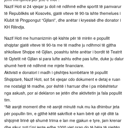
Nazif Hoti si 24 vjeqar ju doli në ndihmë edhe sportit të pamvarur
të Republikës së Kosovës, gjatë viteve të 90-ta ishte themelues i
Klubit të Pingpongut “Gjilani”, dhe anëtar i kryesisë dhe donator i
KH Rilindja.
Nazif Hoti me humanizmin që kishte për të mirën e popullit
shqiptar gjatë viteve të 90-ta me të madhe ju ndihmoi të gjitha
shkollave Shqipe në Gjilan, poashtu ishte anëtar i bordit të Teatrit
të Qytetit në Gjilan si para lufte ashtu edhe pas lufte, duke ju dalur
shumë herë në ndihmë me mjete financiare.
Aktivisti e donatori i madh i çështjes kombëtare të popullit
Shqiptarë, Nazif Hoti, sot 54 vjeqar cdo dokument e detaj e ruan
me nostalgji të madhe, por është i harruar dhe i pa mbështetur
nga askush, por ai deklaron se jetën dhe aktivitetin ja fala popullit
tim.
“Në asnjë moment dhe në asnjë minutë nuk mu ka dhimbur jeta
për popullin tim, e gjithë këtë sakrificë e kam bërë që një ditë ta
shijojmë lirinë që shumë trima e lan me gjakun e tyre, jam krenar
dhe sikur zoti t’mi jepte edhe 1000 vjet prap do të bëja të njejtën