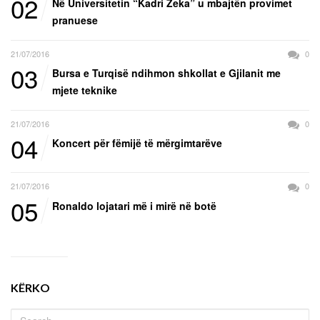
02
Në Universitetin “Kadri Zeka” u mbajtën provimet
pranuese
21/07/2016
0
03
Bursa e Turqisë ndihmon shkollat e Gjilanit me
mjete teknike
21/07/2016
0
04
Koncert për fëmijë të mërgimtarëve
21/07/2016
0
05
Ronaldo lojatari më i mirë në botë
KËRKO