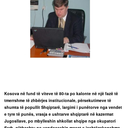
Kosova në fund të viteve të 80-ta po kalonte në një fazë të
tmerrshme të zhbërjes institucionale, përsekutimeve të
shumta të popullit Shqiptarë, largimi i punëtorve nga vendet
e tyre të punës, vrasja e ushtarve shqiptarë në kazermat
Jugosllave, po mbylleshin shkollat shqipe nga okupatori
Serb, gjithashtu po vendoseshin masat e jashtëzakonshme