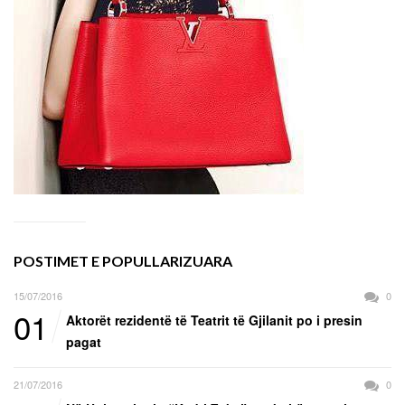
POSTIMET E POPULLARIZUARA
15/07/2016
0
01
Aktorët rezidentë të Teatrit të Gjilanit po i presin
pagat
21/07/2016
0