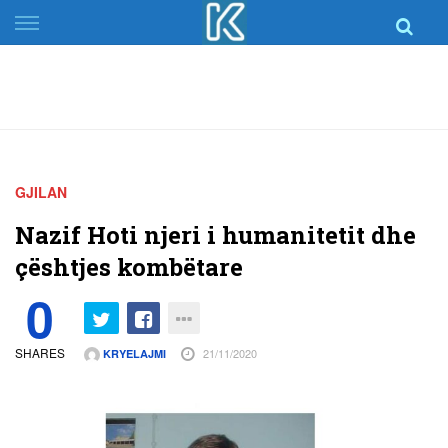
Skip
to
content
GJILAN
Nazif Hoti njeri i humanitetit dhe
çështjes kombëtare
0
SHARES
21/11/2020
KRYELAJMI