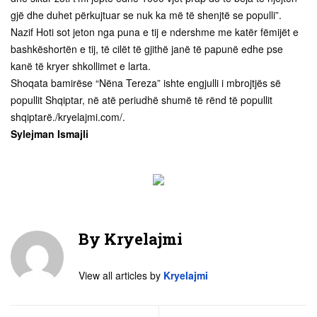
gjë dhe duhet përkujtuar se nuk ka më të shenjtë se populli”.
Nazif Hoti sot jeton nga puna e tij e ndershme me katër fëmijët e
bashkëshortën e tij, të cilët të gjithë janë të papunë edhe pse
kanë të kryer shkollimet e larta.
Shoqata bamirëse “Nëna Tereza” ishte engjulli i mbrojtjës së
popullit Shqiptar, në atë periudhë shumë të rënd të popullit
shqiptarë./kryelajmi.com/.
Sylejman Ismajli
By
Kryelajmi
View all articles by
Kryelajmi