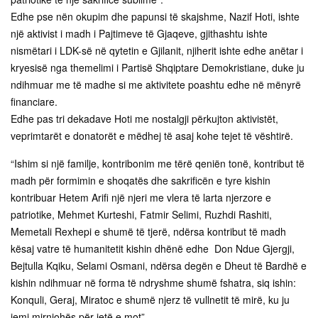
Edhe pse nën okupim dhe papunsi të skajshme, Nazif Hoti, ishte
një aktivist i madh i Pajtimeve të Gjaqeve, gjithashtu ishte
nismëtari i LDK-së në qytetin e Gjilanit, njiherit ishte edhe anëtar i
kryesisë nga themelimi i Partisë Shqiptare Demokristiane, duke ju
ndihmuar me të madhe si me aktivitete poashtu edhe në mënyrë
financiare.
Edhe pas tri dekadave Hoti me nostalgji përkujton aktivistët,
veprimtarët e donatorët e mëdhej të asaj kohe tejet të vështirë.
“Ishim si një familje, kontribonim me tërë qeniën tonë, kontribut të
madh për formimin e shoqatës dhe sakrificën e tyre kishin
kontribuar Hetem Arifi një njeri me vlera të larta njerzore e
patriotike, Mehmet Kurteshi, Fatmir Selimi, Ruzhdi Rashiti,
Memetali Rexhepi e shumë të tjerë, ndërsa kontribut të madh
kësaj vatre të humanitetit kishin dhënë edhe Don Ndue Gjergji,
Bejtulla Kqiku, Selami Osmani, ndërsa degën e Dheut të Bardhë e
kishin ndihmuar në forma të ndryshme shumë fshatra, siq ishin:
Konquli, Geraj, Miratoc e shumë njerz të vullnetit të mirë, ku ju
jemi mirnjohës për jetë e mot”.