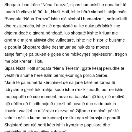
Shoqata bamirëse “Nëna Tereza”, sipas humanistit e donatorit të
madh të viteve të 90 -ta, Nazif Hoti, ishte bërë simbol i mbijetesës.
“Shoqata “Nëna Tereza” ishte një simbol i humanizmit, solidaritetit
dhe rezistencës, ishte një organizatë unike duke përfshirë me
dhjetra degë e qindra nëndegë, kjo shoqatë kishte krijuar me
qindra e mijëra aktivist dhe vullnetarë, ishte një histori e bujshme
e popullit Shqiptarë duke dëshmuar se nuk do të mbetet
asnjë familje pa bukën e gojës dhe mbikqyrjës mjekësore”, tregon
me plot krenari, Hoti.
Sipas Nazif Hotit shoqata “Nëna Tereza”, gjatë kësaj përiudhe të
vështirë shumë herë ishin përndjekur nga policia Serbe.
“Janë të pa numërta kërcnimet që na janë bërë në forma të
ndryshme gjerë tek rrahja, kudo ishte rrezik i madh, por ne ishim
me popullin në cdo moment, neve na bashkoi një ide, një motivë ,
një qëllim që ti ndihmojmë njerzit në nevojë dhe sado pak ta
zbusim vuajtjet e mijërave njerzve në Gjilan e rrethinë, për të
vetmin qëllim ku po na kanosej rreziku nga shfarosja e popullit
Shqiptarë por një herit këto ishin frymzime popullore dhe
patriotike të një sakrifice sublime”.