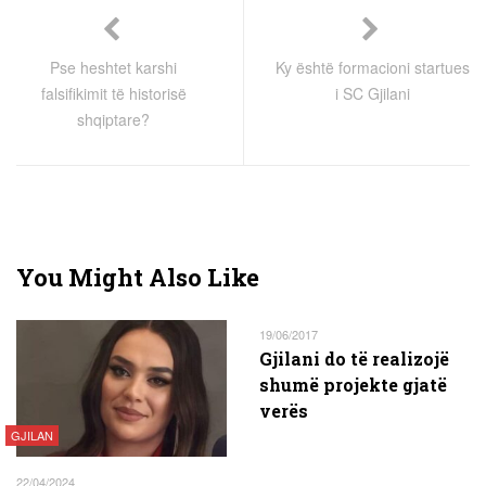
Pse heshtet karshi
Ky është formacioni startues
falsifikimit të historisë
i SC Gjilani
shqiptare?
You Might Also Like
19/06/2017
Gjilani do të realizojë
shumë projekte gjatë
verës
GJILAN
22/04/2024