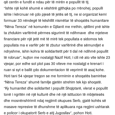
që centin e fundit e ndau për të mirën e popullit të tij.
“Ishte një kohë shumë e vështirë gjithqka po rrënohej, populli
ishte i kërcnuar në çdo pjesë të jetës së tij, ne si organizat kemi
formuar 33 nëndegë të këshillit nismëtar të shoqatës humanitare
“Nëna Tereza” në komunën e Gjilanit me rrethin, qëllimi ynë ishte
ta zhdukim varfërinë përmes sigurimit të ndihmave dhe mjeteve
financiare për një jetë më të mirë tek popullata e sidomos tek
popullata ma e varfër për të zbutur varfërinë dhe sëmundjet e
ndryshme, ishin kohra të solidaritetit për ti dal në ndihmë popullit
të robruar”, kujton me nostalgji Nazif Hoti, i cili në ato vite ishte 23
vjeqar, por edhe sot plot pas 30 viteve me nostalgji e krenari i
ruan si syt e ballit çdo dokumentacion të veprimit të asaj kohe.
Hoti tani 54 vjeqar tregon se me formimin e shoqatës bamirëse
“Nëna Tereza” shumë familje gjetën strehim tek kjo shoqatë.
“Ky humanitet dhe solidaritet i popullit Shqiptarë, vlerat e popullit
tonë i ngritën në një kulturë dhe në një istitucion të mbijetesës
dhe mosnënshtrimit ndaj regjimit okupues Serb, gjatë kohës së
masave represive të dhunshme të aplikuara nga regjimi ushtarak
e policor i okupatorit Serb e atij Jugosllav”, pohon Hoti.