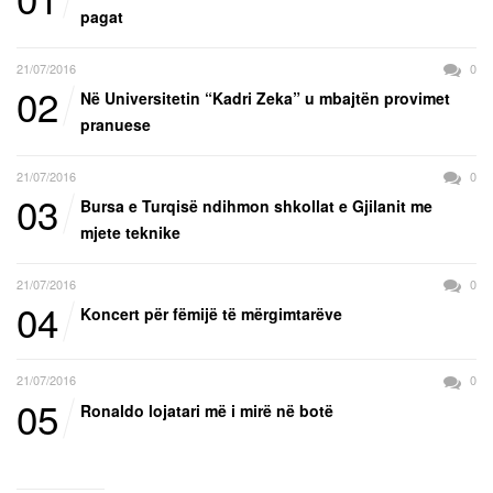
pagat
21/07/2016
0
02
Në Universitetin “Kadri Zeka” u mbajtën provimet
pranuese
21/07/2016
0
03
Bursa e Turqisë ndihmon shkollat e Gjilanit me
mjete teknike
21/07/2016
0
04
Koncert për fëmijë të mërgimtarëve
21/07/2016
0
05
Ronaldo lojatari më i mirë në botë