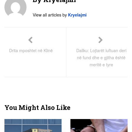
View all articles by
Kryelajmi
Drita mposhtet në Klinë
Dallku: Lojtarët luftuan deri
në fund dhe e gjitha është
meritë e tyre
You Might Also Like