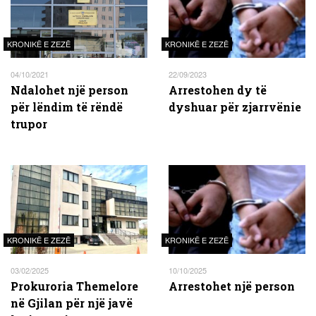
KRONIKË E ZEZË
KRONIKË E ZEZË
04/10/2021
22/09/2023
Ndalohet një person
Arrestohen dy të
për lëndim të rëndë
dyshuar për zjarrvënie
trupor
KRONIKË E ZEZË
KRONIKË E ZEZË
03/02/2025
10/10/2025
Prokuroria Themelore
Arrestohet një person
në Gjilan për një javë