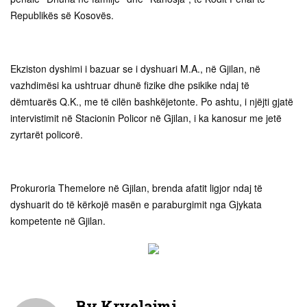
Republikës së Kosovës.
Ekziston dyshimi i bazuar se i dyshuari M.A., në Gjilan, në
vazhdimësi ka ushtruar dhunë fizike dhe psikike ndaj të
dëmtuarës Q.K., me të cilën bashkëjetonte. Po ashtu, i njëjti gjatë
intervistimit në Stacionin Policor në Gjilan, i ka kanosur me jetë
zyrtarët policorë.
Prokuroria Themelore në Gjilan, brenda afatit ligjor ndaj të
dyshuarit do të kërkojë masën e paraburgimit nga Gjykata
kompetente në Gjilan.
By
Kryelajmi