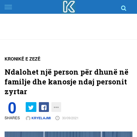
Skip
to
content
KRONIKË E ZEZË
Ndalohet një person për dhunë në
familje dhe kanosje ndaj personit
zyrtar
0
SHARES
30/09/2021
KRYELAJMI