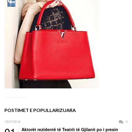
POSTIMET E POPULLARIZUARA
15/07/2016
0
01
Aktorët rezidentë të Teatrit të Gjilanit po i presin