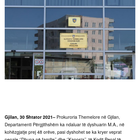
Gjilan, 30 Shtator 2021
–
Prokuroria Themelore në Gjilan,
Departamenti Përgjithshëm ka ndaluar të dyshuarin M.A., në
kohëzgjatje prej 48 orëve, pasi dyshohet se ka kryer veprat
penale ‘’Dhuna në familje’’ dhe ‘’Kanosja’’, të Kodit Penal të