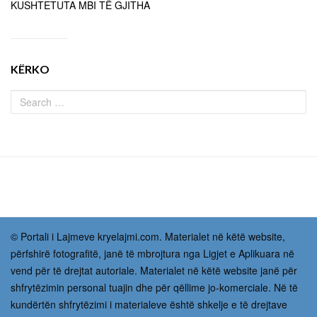
KUSHTETUTA MBI TË GJITHA
KËRKO
© Portali i Lajmeve kryelajmi.com. Materialet në këtë website,
përfshirë fotografitë, janë të mbrojtura nga Ligjet e Aplikuara në
vend për të drejtat autoriale. Materialet në këtë website janë për
shfrytëzimin personal tuajin dhe për qëllime jo-komerciale. Në të
kundërtën shfrytëzimi i materialeve është shkelje e të drejtave