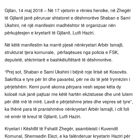
Gjilan, 14 maj 2018 – Në 17 vjetorin e rënies heroike, në Zhegër
të Gjilanit janë përuruar shtatoret e dëshmorëve Shaban e Sami
Ukshini, në një manifesim madhështor të organizuar nën
përkujdesjen e kryetarit të Gjilanit, Lutfi Haziri.
Në këtë manifestim ka marrë pjesë nënkryetari Arbër Ismajli,
strukturat tjera komunale, përfaqësues nga policia e FSK,
deputetë, shkrimtarë e bashkëluftëtarë të dëshmorëve.
“Prej sot, Shaban e Sami Ukshini i bëjnë roje lirisë së Kosovës.
Sakrifica e tyre për liri dhe pavarësi, për ne do të jetë frymëzim i
përjetshëm. Kemi punë akoma përpara nesh sepse këta dy
kolosë nuk janë pajtuar me këtë hartën ekzistuese dhe unë lutem
për ditë më të mirë. Lavdi e përjetshme jetes dhe vepres së tyre”,
ka thënë para të pranishmëve nënkryetari Arbër Ismajli, i cili foli
në emër të kreut të Gjilanit, Lutfi Haziri.
Kryetari i Këshillit të Fshatit Zhegër, asambleisti i Kuvendit
Komunal, Shemsedin Elezi, e ka falënderuar kryetarin Haziri për