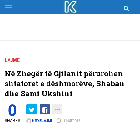
Skip
to
content
LAJME
Në Zhegër të Gjilanit përurohen
shtatoret e dëshmorëve, Shaban
dhe Sami Ukshini
0
SHARES
14/05/2018
KRYELAJMI