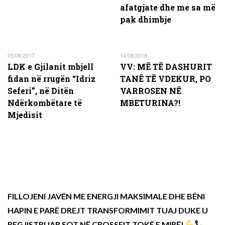
afatgjate dhe me sa më
pak dhimbje
05/06/2017
14/08/2018
LDK e Gjilanit mbjell
VV: MË TË DASHURIT
fidan në rrugën “Idriz
TANË TË VDEKUR, PO
Seferi”, në Ditën
VARROSEN NË
Ndërkombëtare të
MBETURINA?!
Mjedisit
FILLOJENI JAVËN ME ENERGJI MAKSIMALE DHE BËNI
HAPIN E PARË DREJT TRANSFORMIMIT TUAJ DUKE U
REGJISTRUAR SOT NË CROSSFIT TOKË E MIRË!