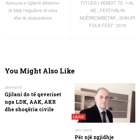
Komuna e Gjilanit dëshiron
FITUES I VENDIT TE -I-rë,
të bëjë rregullore të mira
NE ,,FESTIVALIN
dhe të zbatueshme
NDËRKOMBËTAR ,,SHKUPI
FOLK-FEST” 2018
You Might Also Like
28/04/2018
Gjilani do të qeveriset
nga LDK, AAK, AKR
dhe shoqëria civile
LAJME
19/11/2018
Për një zgjidhje