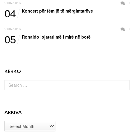
21/07/2016
0
04
Koncert për fëmijë të mërgimtarëve
21/07/2016
0
05
Ronaldo lojatari më i mirë në botë
KËRKO
ARKIVA