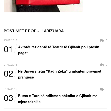
POSTIMET E POPULLARIZUARA
15/07/2016
0
01
Aktorët rezidentë të Teatrit të Gjilanit po i presin
pagat
21/07/2016
0
02
Në Universitetin “Kadri Zeka” u mbajtën provimet
pranuese
21/07/2016
0
03
Bursa e Turqisë ndihmon shkollat e Gjilanit me
mjete teknike