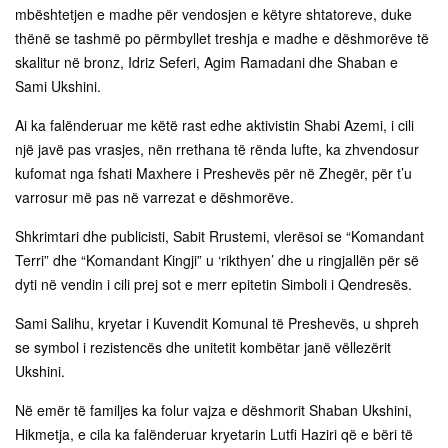
mbështetjen e madhe për vendosjen e këtyre shtatoreve, duke
thënë se tashmë po përmbyllet treshja e madhe e dëshmorëve të
skalitur në bronz, Idriz Seferi, Agim Ramadani dhe Shaban e
Sami Ukshini.
Ai ka falënderuar me këtë rast edhe aktivistin Shabi Azemi, i cili
një javë pas vrasjes, nën rrethana të rënda lufte, ka zhvendosur
kufomat nga fshati Maxhere i Preshevës për në Zhegër, për t’u
varrosur më pas në varrezat e dëshmorëve.
Shkrimtari dhe publicisti, Sabit Rrustemi, vlerësoi se “Komandant
Terri” dhe “Komandant Kingji” u ‘rikthyen’ dhe u ringjallën për së
dyti në vendin i cili prej sot e merr epitetin Simboli i Qendresës.
Sami Salihu, kryetar i Kuvendit Komunal të Preshevës, u shpreh
se symbol i rezistencës dhe unitetit kombëtar janë vëllezërit
Ukshini.
Në emër të familjes ka folur vajza e dëshmorit Shaban Ukshini,
Hikmetja, e cila ka falënderuar kryetarin Lutfi Haziri që e bëri të