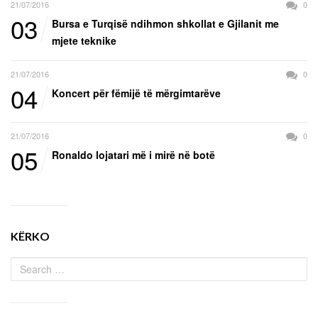
21/07/2016
0
03
Bursa e Turqisë ndihmon shkollat e Gjilanit me
mjete teknike
21/07/2016
0
04
Koncert për fëmijë të mërgimtarëve
21/07/2016
0
05
Ronaldo lojatari më i mirë në botë
KËRKO