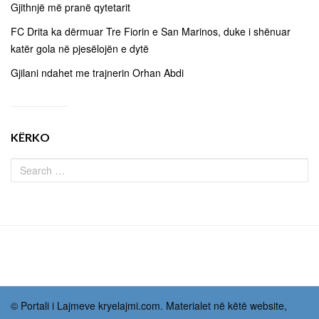
Gjithnjë më pranë qytetarit
FC Drita ka dërmuar Tre Fiorin e San Marinos, duke i shënuar
katër gola në pjesëlojën e dytë
Gjilani ndahet me trajnerin Orhan Abdi
KËRKO
© Portali i Lajmeve kryelajmi.com. Materialet në këtë website,