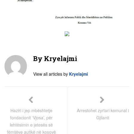
By
Kryelajmi
View all articles by
Kryelajmi
Haziri i jep mbështetje
Arrestohet zyrtari komunal i
fondacionit ‘Vjosa’, për
Gjilanit
lehtësimin e jetesës së
fëmijëve autikë në kosovë