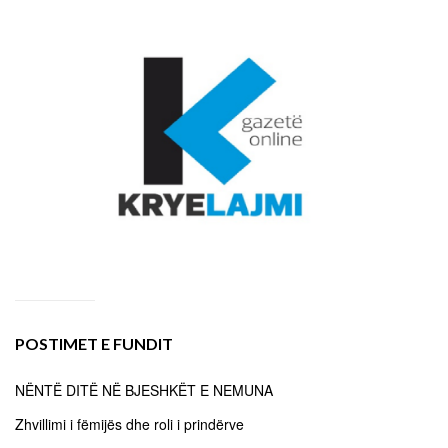
POSTIMET E FUNDIT
NËNTË DITË NË BJESHKËT E NEMUNA
Zhvillimi i fëmijës dhe roli i prindërve