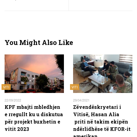
You Might Also Like
VITI
VITI
22/09/2022
29/04/2021
KPF mbajti mbledhjen
Zëvendëskryetari i
e rregullt ku u diskutua
Vitisë, Hasan Alia
për projekt buxhetin e
priti në takim ekipën
vitit 2023
ndërlidhëse të KFOR-it
amerikan