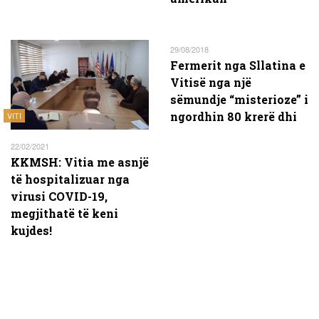
29/08/2018
Fermerit nga Sllatina e
Vitisë nga një
sëmundje “misterioze” i
ngordhin 80 krerë dhi
VITI
22/02/2021
KKMSH: Vitia me asnjë
të hospitalizuar nga
virusi COVID-19,
megjithatë të keni
kujdes!