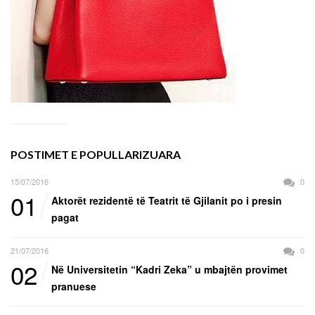
POSTIMET E POPULLARIZUARA
15/07/2016
0
01
Aktorët rezidentë të Teatrit të Gjilanit po i presin
pagat
21/07/2016
0
02
Në Universitetin “Kadri Zeka” u mbajtën provimet
pranuese