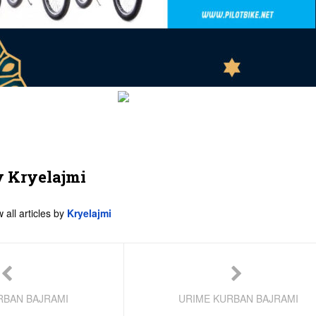
y
Kryelajmi
 all articles by
Kryelajmi
RBAN BAJRAMI
URIME KURBAN BAJRAMI