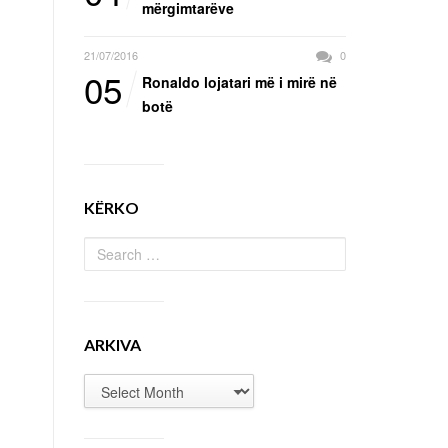
mërgimtarëve
21/07/2016
0
05
Ronaldo lojatari më i mirë në
botë
KËRKO
ARKIVA