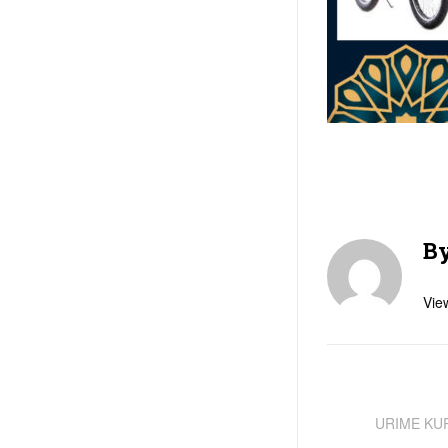
B
View
URIME KU