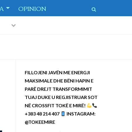
TA
OPINION
Previous
Next
 dytë
-
FILLOJENI JAVËN ME ENERGJI
MAKSIMALE DHE BËNI HAPIN E
PARË DREJT TRANSFORMIMIT
TUAJ DUKE U REGJISTRUAR SOT
NË CROSSFIT TOKË E MIRË!
+383 48 214 407
INSTAGRAM:
@TOKEEMIRE