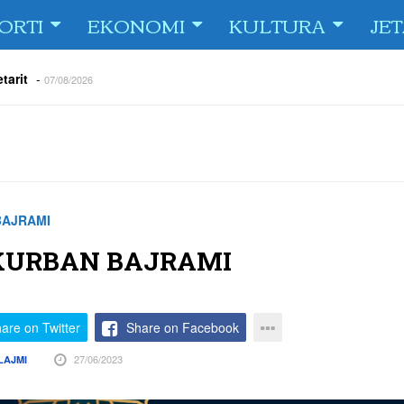
ORTI
EKONOMI
KULTURA
JE
tarit
-
07/08/2026
e Fiorin e San Marinos, duke i shënuar katër gola në pjesëlojën e
jnerin Orhan Abdi
-
06/08/2026
r këta lojtarë
-
06/08/2026
acionin ndaj Tre Fiori
-
06/08/2026
rëson Dritën
-
06/08/2026
BAJRAMI
olici portofolin me dokumente dhe të holla
-
06/08/2026
KURBAN BAJRAMI
are on Twitter
Share on Facebook
27/06/2023
LAJMI