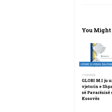
You Might 
URIME KURBAN BAJRA
17/02/2023
GLOBI M.I ju u
vjetorin e Shpa
së Pavarësisë 
Kosovës