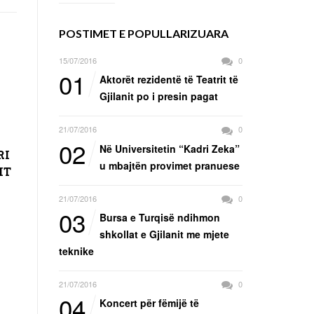
POSTIMET E POPULLARIZUARA
15/07/2016
0
01
Aktorët rezidentë të Teatrit të
Gjilanit po i presin pagat
21/07/2016
0
02
Në Universitetin “Kadri Zeka”
RI
u mbajtën provimet pranuese
IT
21/07/2016
0
03
Bursa e Turqisë ndihmon
shkollat e Gjilanit me mjete
teknike
21/07/2016
0
04
Koncert për fëmijë të