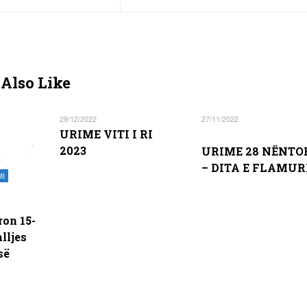
Also Like
29/12/2022
27/11/2022
URIME VITI I RI
2023
URIME 28 NËNTO
– DITA E FLAMUR
MI
ron 15-
lljes
së