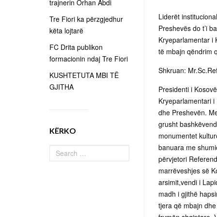
trajnerin Orhan Abdi
Liderët institucion
Tre Fiori ka përzgjedhur
Preshevës do t’i b
këta lojtarë
Kryeparlamentar i K
FC Drita publikon
të mbajn qëndrim që
formacionin ndaj Tre Fiori
Shkruan: Mr.Sc.Re
KUSHTETUTA MBI TË
GJITHA
Presidenti i Koso
Kryeparlamentari i
dhe Preshevën. Meq
grusht bashkëvendës
KËRKO
monumentet kulturo
banuara me shumicë
përvjetori Referend
marrëveshjes së Konç
arsimit,vendi i Lap
madh i gjithë haps
tjera që mbajn dhe 