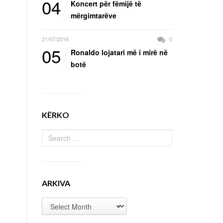
04
Koncert për fëmijë të
mërgimtarëve
21/07/2016
0
05
Ronaldo lojatari më i mirë në
botë
KËRKO
ARKIVA