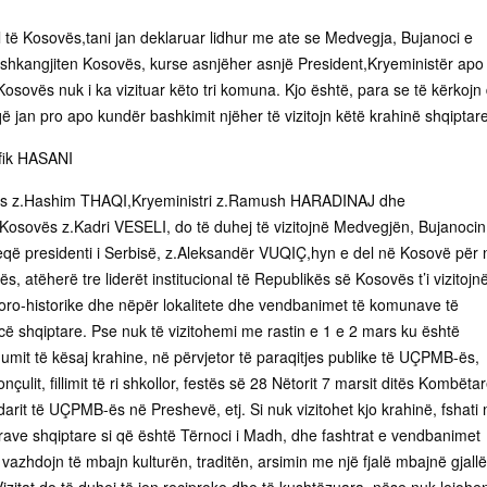
al të Kosovës,tani jan deklaruar lidhur me ate se Medvegja, Bujanoci e
ashkangjiten Kosovës, kurse asnjëher asnjë President,Kryeministër apo
osovës nuk i ka vizituar këto tri komuna. Kjo është, para se të kërkojn
 jan pro apo kundër bashkimit njëher të vizitojn këtë krahinë shqiptare
fik HASANI
vës z.Hashim THAQI,Kryeministri z.Ramush HARADINAJ dhe
 Kosovës z.Kadri VESELI, do të duhej të vizitojnë Medvegjën, Bujanocin
ë presidenti i Serbisë, z.Aleksandër VUQIÇ,hyn e del në Kosovë për 
, atëherë tre liderët institucional të Republikës së Kosovës t’i vizitojn
ro-historike dhe nëpër lokalitete dhe vendbanimet të komunave të
 shqiptare. Pse nuk të vizitohemi me rastin e 1 e 2 mars ku është
umit të kësaj krahine, në përvjetor të paraqitjes publike të UÇPMB-ës,
ulit, fillimit të ri shkollor, festës së 28 Nëtorit 7 marsit ditës Kombëtar
idarit të UÇPMB-ës në Preshevë, etj. Si nuk vizitohet kjo krahinë, fshati 
irave shqiptare si që është Tërnoci i Madh, dhe fashtrat e vendbanimet
vazhdojn të mbajn kulturën, traditën, arsimin me një fjalë mbajnë gjallë