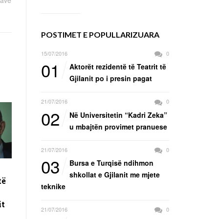
POSTIMET E POPULLARIZUARA
15/07/2016
0
01
Aktorët rezidentë të Teatrit të
Gjilanit po i presin pagat
21/07/2016
0
02
Në Universitetin “Kadri Zeka”
u mbajtën provimet pranuese
21/07/2016
0
03
Bursa e Turqisë ndihmon
shkollat e Gjilanit me mjete
të
teknike
it
21/07/2016
0