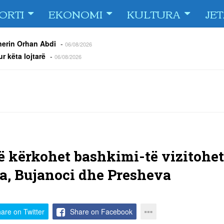
ORTI
EKONOMI
KULTURA
JE
e Fiorin e San Marinos, duke i shënuar katër gola në pjesëlojën e
jnerin Orhan Abdi
-
06/08/2026
r këta lojtarë
-
06/08/2026
acionin ndaj Tre Fiori
-
06/08/2026
rëson Dritën
-
06/08/2026
olici portofolin me dokumente dhe të holla
-
06/08/2026
 TURNEU I BEACH VOLLEY KAMENICA 2026
-
04/08/2026
të kërkohet bashkimi-të vizitohet
, Bujanoci dhe Presheva
are on Twitter
Share on Facebook