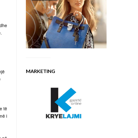
 dhe
.
MARKETING
një
ë
e të
më i