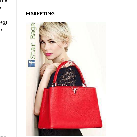
n në
ë
MARKETING
egji
e
tave