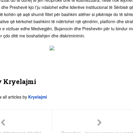
izitat do të duhej të jen reciproke dhe të kushtëzuara, nëse nuk lejohe
he Preshevë kjo t’ju ndalohet edhe liderëve institucional të Sërbisë q
ë kohën që aqë shumë flitet për bashkim atëher si pikënisje do të ishte
tive që kërkohet bashkimi të ndërtohet një qëndrim, platform dhe strat
e e vizituar edhe Medvegjën, Bujanocin dhe Preshevën për tu bindur m
ër çdo ditë me boshatishjen dhe diskriminimin.
y
Kryelajmi
 all articles by
Kryelajmi
 shfrytëzojnë shkollat
Ramadani – lexues i pasionuar i gaze