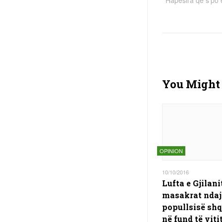
You Might 
OPINION
10/10/2016
Lufta e Gjilani
masakrat ndaj
popullsisë shq
në fund të viti