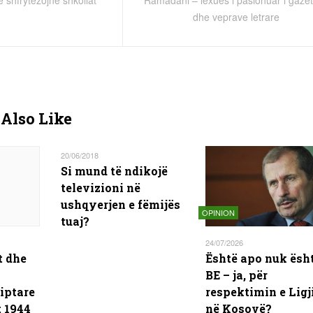
dhe veprave letrare
Also Like
20/06/2018
Si mund të ndikojë
televizioni në
ushqyerjen e fëmijës
OPINION
tuaj?
24/07/2026
t dhe
Është apo nuk ësh
BE – ja, për
iptare
respektimin e Ligj
t 1944
në Kosovë?