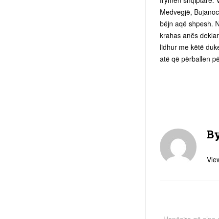
frymën shqiptare. V
Medvegjë, Bujanoc d
bëjn aqë shpesh. N
krahas anës deklara
lidhur me këtë duk
atë që përballen p
B
View
Hapësira që s’po e