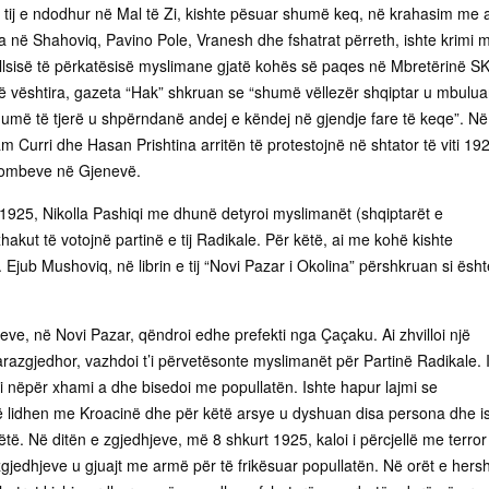
 tij e ndodhur në Mal të Zi, kishte pësuar shumë keq, në krahasim me 
a në Shahoviq, Pavino Pole, Vranesh dhe fshatrat përreth, ishte krimi m
sisë të përkatësisë myslimane gjatë kohës së paqes në Mbretërinë SK
të vështira, gazeta “Hak” shkruan se “shumë vëllezër shqiptar u mbulu
umë të tjerë u shpërndanë andej e këndej në gjendje fare të keqe”. Në
m Curri dhe Hasan Prishtina arritën të protestojnë në shtator të viti 19
Kombeve në Gjenevë.
t 1925, Nikolla Pashiqi me dhunë detyroi myslimanët (shqiptarët e
akut të votojnë partinë e tij Radikale. Për këtë, ai me kohë kishte
. Ejub Mushoviq, në librin e tij “Novi Pazar i Okolina” përshkruan si ësht
eve, në Novi Pazar, qëndroi edhe prefekti nga Çaçaku. Ai zhvilloi një
arazgjedhor, vazhdoi t’i përvetësonte myslimanët për Partinë Radikale. 
ri nëpër xhami a dhe bisedoi me popullatën. Ishte hapur lajmi se
 lidhen me Kroacinë dhe për këtë arsye u dyshuan disa persona dhe i
të. Në ditën e zgjedhjeve, më 8 shkurt 1925, kaloi i përcjellë me terror
gjedhjeve u gjuajt me armë për të frikësuar popullatën. Në orët e her