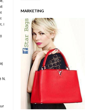
pe,
it
MARKETING
ët
t
, i
00
aj
ë N.
kur