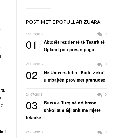
POSTIMET E POPULLARIZUARA
e
15/07/2016
0
01
Aktorët rezidentë të Teatrit të
r
Gjilanit po i presin pagat
4.
21/07/2016
0
02
Në Universitetin “Kadri Zeka”
u mbajtën provimet pranuese
ti,
21/07/2016
0
n
03
Bursa e Turqisë ndihmon
 e
shkollat e Gjilanit me mjete
teknike
imit
21/07/2016
0