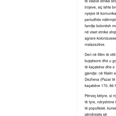
të viseve etnike sh
trojeve, siç ishte b
nyejve të komunikac
periudhës ndërmjet
familje kolonësh m
në viset etnike shqi
agrare-kolonizuese
malazezëve.
Deri në fillim të v
bujqësore dhe u god
të kaçakëve dhe e to
gjendje: në filialin
Dezheva (Pazar të R
kaçakëve 170, 86 h
Përveç këtyre, si r
të tyre, ndryshime
të popullsisë, kurs
qëndresës së