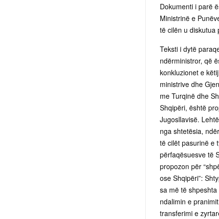
Dokumenti i parë ës
Ministrinë e Punëve
të cilën u diskutua
Teksti i dytë paraqe
ndërministror, që 
konkluzionet e këti
ministrive dhe Gje
me Turqinë dhe Shq
Shqipëri, është pro
Jugosllavisë. Lehtë
nga shtetësia, ndë
të cilët pasurinë e
përfaqësuesve të Sh
propozon për “shpë
ose Shqipëri”: Sht
sa më të shpeshta 
ndalimin e pranimit
transferimi e zyrta