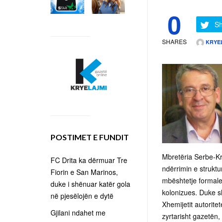
0
Sh
SHARES
KRYE
POSTIMET E FUNDIT
Mbretëria Serbe-Kro
FC Drita ka dërmuar Tre
ndërrimin e struktu
Fiorin e San Marinos,
mbështetje formale 
duke i shënuar katër gola
kolonizues. Duke sh
në pjesëlojën e dytë
Xhemijetit autorit
Gjilani ndahet me
zyrtarisht gazetën,