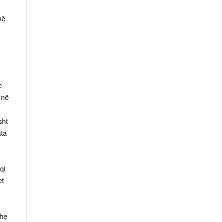
në
e
 në
sht
ata
qi
et
dhe