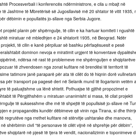
htë Procesverbali i konferencës ndërministrore, e cila u mbajt në
 të Jashtme të Mbretërisë së Jugosllavisë më 20 shtator të vitit 1935, 
 për dëbimin e popullatës jo-sllave nga Serbia Jugore.
t projekt planin për shpërngulje, të cilin e ka hartuar komiteti i ngushtë
është miratuar në mbledhjen e 24 shtatorit 1935, në Beograd. Ndër
j projekti, të cilin e kanë përpiluar së bashku përfaqësuesit e pesë
neralshtabit dominon nevoja e miratimit urgjent të konventave dypalësh
ipërinë, ndërsa në rast të problemeve me shpërnguljen e shqiptarëve
pozuar të zhvendosen nga zonat kufitare në brendësi të territorit të
sime tatimore janë paraparë për ata të cilët do të hiqnin dorë vullnetari
rsa për transport pa pagesë deri në Selanik mund të llogarisnin vetëm 
 tyre të paluajtshme ua lënë shtetit. Pothuajse të gjithë propozimet e
tabit të Përgjithshëm u miratuan unanimisht si masa, të cilat projekti
rngulje të suksesshme dhe më të shpejtë të popullsisë jo-sllave në Tur
ypjen e propagandës kundër dëbimeve që vinin nga Tirana, si dhe thirrj
të regrutëve nga rrethet kufitare në stërvitje ushtarake dhe manovra,
 në shërbimin civil “të personave të cilët vijnë në shprehje për dëbim”,
rëve shqiptarë në pjesë të tjera të vendit, nacionalizimin e toponimeve 