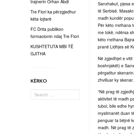
trajnerin Orhan Abdi
Sanxhakut, pjesa e
të Serbisë. Masakr
Tre Fiori ka përzgjedhur
madh kundër popull
këta lojtarë
Për këto rrethana 
FC Drita publikon
me tokë, ndërsa sh
formacionin ndaj Tre Fiori
këto rrethana Bajra
KUSHTETUTA MBI TË
pranë Lidhjes së 
GJITHA
Në zgjedhjet e viti
boshnjakët) e Sanxh
përgatitur skenarin
zhvilluar ky skenar.
KËRKO
“Në prag të zgjedhj
aktivitet të madh p
tuboi, bile edhe hy
myslimanët duan të
penguar ta bëjnë kë
madh. Në prag të z