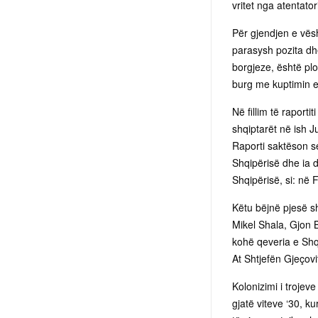
vritet nga atentato
Për gjendjen e vësh
parasysh pozita dh
borgjeze, është plo
burg me kuptimin e 
Në fillim të raport
shqiptarët në ish J
Raporti saktëson s
Shqipërisë dhe ia 
Shqipërisë, si: në
Këtu bëjnë pjesë sh
Mikel Shala, Gjon B
kohë qeveria e Shq
At Shtjefën Gjeçovi
Kolonizimi i trojeve
gjatë viteve ‘30, k