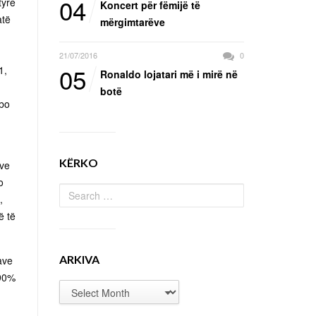
04
tyre
Koncert për fëmijë të
atë
mërgimtarëve
21/07/2016
0
05
1,
Ronaldo lojatari më i mirë në
botë
rbo
KËRKO
ave
o
,
ë të
ARKIVA
ave
 90%