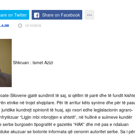
are on Twitter
Share on Facebook
10/10/2018
LAJMI
Shkruan : Ismet Azizi
ate-Sllovene gjatë sundimit të saj, si qëllim të parë dhe të fundit kisht
rën etnike në trojet shqiptare. Për të arritur këto synime dhe për të pas
juridike kundrejt opinionit të huaj, ajo nxori edhe legjislacionin agraro-
frytëzuar “Ligjin mbi mbrojtjen e shtetit”, në hullinë e sulmeve kundër
ete serbe burgosën tipografët e gazetës “HAK” dhe më pas e ndaluan
 duke akuzuar se botonte informata që cenonin autoritet serbe. Sa i pë