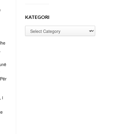
n
KATEGORI
dhe
,
hunë
e
 Për
 i
te