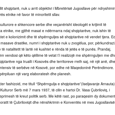
lit shqiptarë, nuk u arrit objektivi i Mbretërisë Jugosllave për ndryshimi
rës etnike në favor të minoritetit sllav.
ulturore e shkencore serbe dhe veçanërisht ideologët e krijimit të
a etnike, me gjithë masat e ndërmarra ndaj shqiptarëve, nuk ishin të
tet e kolonizimit dhe të shpërnguljes së shqiptarëve në vendet tjera. E
 masave drastike, numri i shqiptarëve nuk u zvogëlua, por, përkundrazi
e të natalitetit të lartë në kushtet e rënda të jetës e të punës. Prandaj,
ëm vendosi që këto qëllime të vetat t’i realizojë me shpërnguljen me d
hqiptarëve nga trualli i Kosovës dhe territoreve rreth saj, në një anë, dh
intensiv të serbëve në Kosovë, por edhe në Maqedoninë Perëndimore.
 përpiluan një varg elaboratesh dhe planesh.
ter fashizoid, me titull “Shpërngulja e shqiptarëve”(Iseljavanje Arnauta),
 Kulturor Serb më 7 mars 1937, të cilin e hartoi Dr. Vasa Çubriloviq, i
veprimesh të kreut politik serb. Me këtë rast, po paraqesim dy dokumen
boratit të Çubriloviqit dhe nënshkrimin e Konventës në mes Jugosllavisë