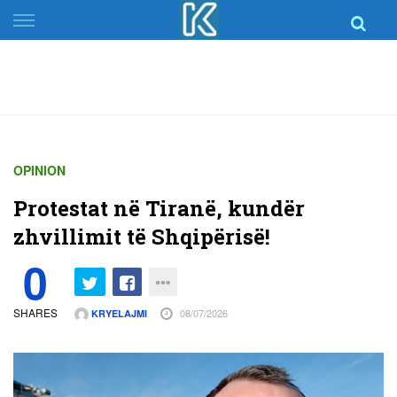
Skip
to
content
OPINION
Protestat në Tiranë, kundër
zhvillimit të Shqipërisë!
0
SHARES
08/07/2026
KRYELAJMI