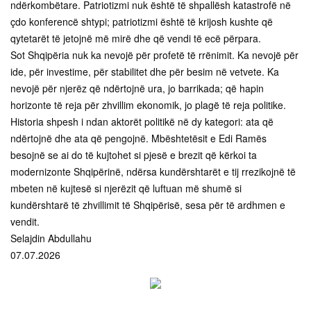
ndërkombëtare. Patriotizmi nuk është të shpallësh katastrofë në
çdo konferencë shtypi; patriotizmi është të krijosh kushte që
qytetarët të jetojnë më mirë dhe që vendi të ecë përpara.
Sot Shqipëria nuk ka nevojë për profetë të rrënimit. Ka nevojë për
ide, për investime, për stabilitet dhe për besim në vetvete. Ka
nevojë për njerëz që ndërtojnë ura, jo barrikada; që hapin
horizonte të reja për zhvillim ekonomik, jo plagë të reja politike.
Historia shpesh i ndan aktorët politikë në dy kategori: ata që
ndërtojnë dhe ata që pengojnë. Mbështetësit e Edi Ramës
besojnë se ai do të kujtohet si pjesë e brezit që kërkoi ta
modernizonte Shqipërinë, ndërsa kundërshtarët e tij rrezikojnë të
mbeten në kujtesë si njerëzit që luftuan më shumë si
kundërshtarë të zhvillimit të Shqipërisë, sesa për të ardhmen e
vendit.
Selajdin Abdullahu
07.07.2026