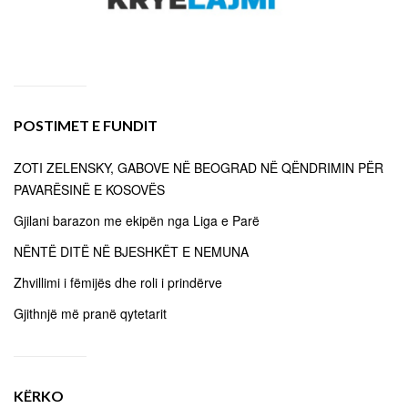
POSTIMET E FUNDIT
ZOTI ZELENSKY, GABOVE NË BEOGRAD NË QËNDRIMIN PËR
PAVARËSINË E KOSOVËS
Gjilani barazon me ekipën nga Liga e Parë
NËNTË DITË NË BJESHKËT E NEMUNA
Zhvillimi i fëmijës dhe roli i prindërve
Gjithnjë më pranë qytetarit
KËRKO