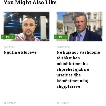
You Might Also Like
OPINION
OPINION
24/10/2019
22/08/2024
Ngutia e klubeve!
Në Bujanoc vazhdojnë
të shkruhen
mbishkrimet ku
shprehet gjuha e
urrejtjes dhe
kërcënimet ndaj
shqiptarëve
09/07/2020
26/11/2016