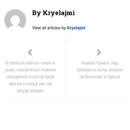
By
Kryelajmi
View all articles by
Kryelajmi
E mërkura shënon mesin e
Kryetari Hyseni, hap
javës, momenti kur motivimi
fushatën e korrje shirjeve
ndonjëherë mund të bjerë
në Komunën e Gjilanit
dhe keni nevojë për një
shtytje shtesë!