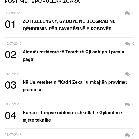
POSTIMET E POPULLARIZUARA
08/08/2026
0
01
ZOTI ZELENSKY, GABOVE NË BEOGRAD NË
QËNDRIMIN PËR PAVARËSINË E KOSOVËS
15/07/2016
0
02
Aktorët rezidentë të Teatrit të Gjilanit po i presin
pagat
21/07/2016
0
03
Në Universitetin “Kadri Zeka” u mbajtën provimet
pranuese
21/07/2016
0
04
Bursa e Turqisë ndihmon shkollat e Gjilanit me
mjete teknike
21/07/2016
0