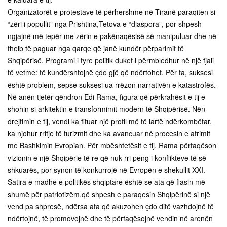
Organizatorët e protestave të përhershme në Tiranë paraqiten si
“zëri i popullit” nga Prishtina,Tetova e “diaspora”, por shpesh
ngjajnë më tepër me zërin e pakënaqësisë së manipuluar dhe në
thelb të paguar nga qarqe që janë kundër përparimit të
Shqipërisë. Programi i tyre politik duket i përmbledhur në një fjali
të vetme: të kundërshtojnë çdo gjë që ndërtohet. Për ta, suksesi
është problem, sepse suksesi ua rrëzon narrativën e katastrofës.
Në anën tjetër qëndron Edi Rama, figura që përkrahësit e tij e
shohin si arkitektin e transformimit modern të Shqipërisë. Nën
drejtimin e tij, vendi ka fituar një profil më të lartë ndërkombëtar,
ka njohur rritje të turizmit dhe ka avancuar në procesin e afrimit
me Bashkimin Evropian. Për mbështetësit e tij, Rama përfaqëson
vizionin e një Shqipërie të re që nuk rri peng i konflikteve të së
shkuarës, por synon të konkurrojë në Evropën e shekullit XXI.
Satira e madhe e politikës shqiptare është se ata që flasin më
shumë për patriotizëm,që shpesh e paraqesin Shqipërinë si një
vend pa shpresë, ndërsa ata që akuzohen çdo ditë vazhdojnë të
ndërtojnë, të promovojnë dhe të përfaqësojnë vendin në arenën