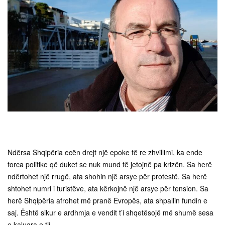
Ndërsa Shqipëria ecën drejt një epoke të re zhvillimi, ka ende
forca politike që duket se nuk mund të jetojnë pa krizën. Sa herë
ndërtohet një rrugë, ata shohin një arsye për protestë. Sa herë
shtohet numri i turistëve, ata kërkojnë një arsye për tension. Sa
herë Shqipëria afrohet më pranë Evropës, ata shpallin fundin e
saj. Është sikur e ardhmja e vendit t’i shqetësojë më shumë sesa
e kaluara e tij.