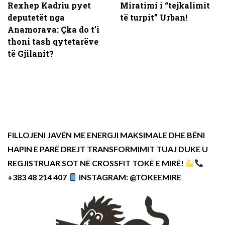
Rexhep Kadriu pyet
Miratimi i “tejkalimit
deputetët nga
të turpit” Urban!
Anamorava: Çka do t’i
thoni tash qytetarëve
të Gjilanit?
FILLOJENI JAVËN ME ENERGJI MAKSIMALE DHE BËNI
HAPIN E PARË DREJT TRANSFORMIMIT TUAJ DUKE U
REGJISTRUAR SOT NË CROSSFIT TOKË E MIRË!
+383 48 214 407
INSTAGRAM: @TOKEEMIRE