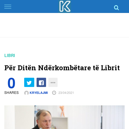
Skip
to
content
LIBRI
Për Ditën Ndërkombëtare të Librit
0
SHARES
23/04/2021
KRYELAJMI