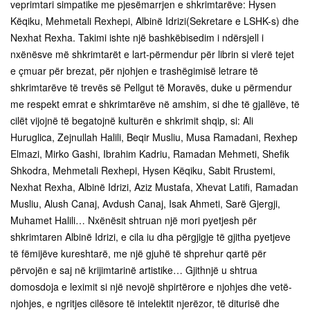
veprimtari simpatike me pjesëmarrjen e shkrimtarëve: Hysen
Këqiku, Mehmetali Rexhepi, Albinë Idrizi(Sekretare e LSHK-s) dhe
Nexhat Rexha. Takimi ishte një bashkëbisedim i ndërsjell i
nxënësve më shkrimtarët e lart-përmendur për librin si vlerë tejet
e çmuar për brezat, për njohjen e trashëgimisë letrare të
shkrimtarëve të trevës së Pellgut të Moravës, duke u përmendur
me respekt emrat e shkrimtarëve në amshim, si dhe të gjallëve, të
cilët vijojnë të begatojnë kulturën e shkrimit shqip, si: Ali
Huruglica, Zejnullah Halili, Beqir Musliu, Musa Ramadani, Rexhep
Elmazi, Mirko Gashi, Ibrahim Kadriu, Ramadan Mehmeti, Shefik
Shkodra, Mehmetali Rexhepi, Hysen Këqiku, Sabit Rrustemi,
Nexhat Rexha, Albinë Idrizi, Aziz Mustafa, Xhevat Latifi, Ramadan
Musliu, Alush Canaj, Avdush Canaj, Isak Ahmeti, Sarë Gjergji,
Muhamet Halili… Nxënësit shtruan një mori pyetjesh për
shkrimtaren Albinë Idrizi, e cila iu dha përgjigje të gjitha pyetjeve
të fëmijëve kureshtarë, me një gjuhë të shprehur qartë për
përvojën e saj në krijimtarinë artistike… Gjithnjë u shtrua
domosdoja e leximit si një nevojë shpirtërore e njohjes dhe vetë-
njohjes, e ngritjes cilësore të intelektit njerëzor, të diturisë dhe