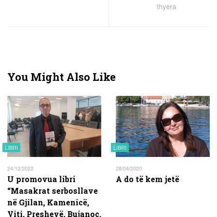
thyera
You Might Also Like
LIBRI
LIBRI
24/12/2022
28/04/2020
U promovua libri
A do të kem jetë
“Masakrat serbosllave
në Gjilan, Kamenicë,
Viti, Preshevë, Bujanoc,