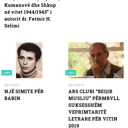
Kumanovë dhe Shkup
në vitet 1944/1945” i
autorit dr. Fatmir H.
Selimi
LIBRI
LIBRI
28/10/2021
28/12/2019
NJË SIMITE PËR
ARS CLUBI “BEQIR
BABIN
MUSLIU” PËRMBYLL
SUKSESSHËM
VEPRIMTARITË
LETRARE PËR VITIN
2019