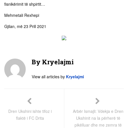
fisnikërimit të shpirtit…
Mehmetali Rexhepi
Gjilan, më 23 Prill 2021
By
Kryelajmi
View all articles by
Kryelajmi
Dren Ukshini ishte tifoz i
Arbër Ismajli: Vdekja e Dren
flaktë i FC Drita
Ukshinit na la përherë të
pikëlluar dhe me zemra të