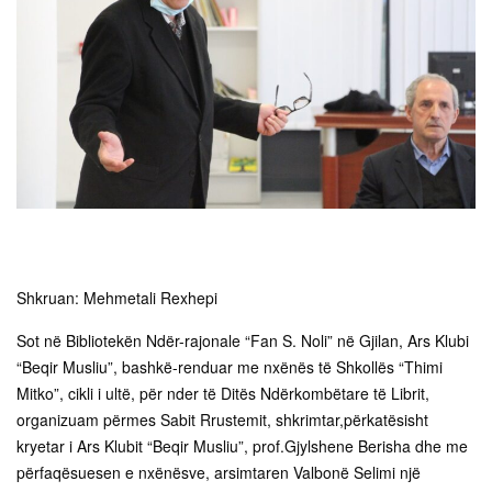
Shkruan: Mehmetali Rexhepi
Sot në Bibliotekën Ndër-rajonale “Fan S. Noli” në Gjilan, Ars Klubi
“Beqir Musliu”, bashkë-renduar me nxënës të Shkollës “Thimi
Mitko”, cikli i ultë, për nder të Ditës Ndërkombëtare të Librit,
organizuam përmes Sabit Rrustemit, shkrimtar,përkatësisht
kryetar i Ars Klubit “Beqir Musliu”, prof.Gjylshene Berisha dhe me
përfaqësuesen e nxënësve, arsimtaren Valbonë Selimi një