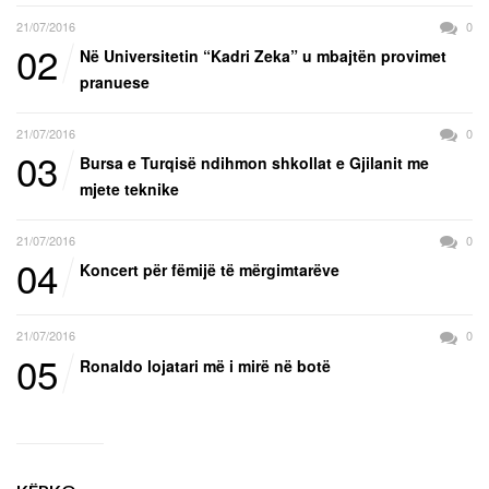
21/07/2016
0
02
Në Universitetin “Kadri Zeka” u mbajtën provimet
pranuese
21/07/2016
0
03
Bursa e Turqisë ndihmon shkollat e Gjilanit me
mjete teknike
21/07/2016
0
04
Koncert për fëmijë të mërgimtarëve
21/07/2016
0
05
Ronaldo lojatari më i mirë në botë