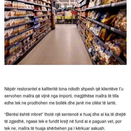
Nëpër restorantet e kafiteritë tona ndodh shpesh që klientëve t’u
servohen mallra që vijnë nga importi, megjithëse mallra të tilla
edhe tek ne prodhohen me bollëk dhe janë me cilësi të lartë.
“Blerësi është mbret” thotë një sentencë e huaj dhe ai ka të drejtë
të zgjedhë, ngase tek e fundit krejt në fund ai e paguan vet, por
tek ne, mallra të huaja shërbehen pa i kërkuar askush.