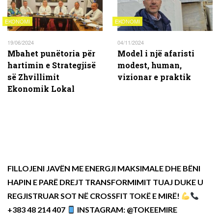
EKONOMI
EKONOMI
19/06/2024
04/11/2024
Mbahet punëtoria për
Model i një afaristi
hartimin e Strategjisë
modest, human,
së Zhvillimit
vizionar e praktik
Ekonomik Lokal
FILLOJENI JAVËN ME ENERGJI MAKSIMALE DHE BËNI
HAPIN E PARË DREJT TRANSFORMIMIT TUAJ DUKE U
REGJISTRUAR SOT NË CROSSFIT TOKË E MIRË!
+383 48 214 407
INSTAGRAM: @TOKEEMIRE