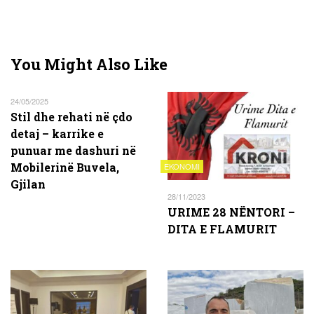
You Might Also Like
24/05/2025
Stil dhe rehati në çdo
detaj – karrike e
punuar me dashuri në
Mobilerinë Buvela,
EKONOMI
Gjilan
28/11/2023
URIME 28 NËNTORI –
DITA E FLAMURIT