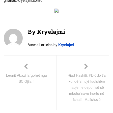
gjilanas./kryelajmi.com/.
By
Kryelajmi
View all articles by
Kryelajmi
Leonit Abazi largohet nga
Riad Rashiti: PDK do t’a
SC Gjilani
kundërshtojë fuqishëm
hapjen e deponisë së
mbeturinave inerte në
fshatin Malishevë