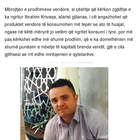
Mbrojtjen e prodhimeve vendore, si çështje që kërkon zgjidhje e
ka ngritur Ibrahim Krivaqa, afarist gjilanas, i cili angazhohet që
produktet vendore të konsumohen më tepër se ato të huajat,
ngase në këtë mënyrë jo vetëm që ngritet konsumi i tyre, por më
pas kërkohet edhe më shumë prodhim, që e ka domethënien më
shumë punësim e mbetje të kapitalit brenda vendit, gjë e cila
gjithsesi se rrit edhe mirëqenien e qytetarëve.