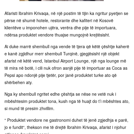
Afaristi Ibrahim Krivaqa, në një postim të tijin ka ngritur pyetjen se
përse në shumë hotele, restorante dhe kafiteri në Kosovë
klientëve u imponohen ujëra, verëra dhe pije të importuara,
ndërsa produktet vendore thuajse mungojnë krejtësisht.
Ai duke marrë shembull nga vende të tjera që këtë çështje kaherë
e kanë zgjidhur merr shembull Turqinë, gjegjësisht një objekt
afarist në këtë vend, Istanbul Airport Lounge, një nga lounge më
të mira në botë, i cili nuk ofron asnjë pije të importuar as Coca as
Pepsi apo ndonjë pije tjetër, por janë produktet turke ato që
shërbehen aty.
Nga ky shembull ngritet edhe çështja se nëse ne vetë nuk i
mbështesim produktet tona, kush nga të huajt do t’i mbështes ato,
si mund të presim zhvillim.
“ Produktet vendore ne gastronomi duhet të jenë zgjedhja e parë,
jo e fundit“, thekson me të drejtë Ibrahim Krivaqa, afarist i njohur