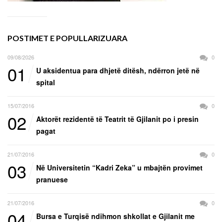
POSTIMET E POPULLARIZUARA
09/08/2026
0
01
U aksidentua para dhjetë ditësh, ndërron jetë në
spital
15/07/2016
0
02
Aktorët rezidentë të Teatrit të Gjilanit po i presin
pagat
21/07/2016
0
03
Në Universitetin “Kadri Zeka” u mbajtën provimet
pranuese
21/07/2016
0
04
Bursa e Turqisë ndihmon shkollat e Gjilanit me