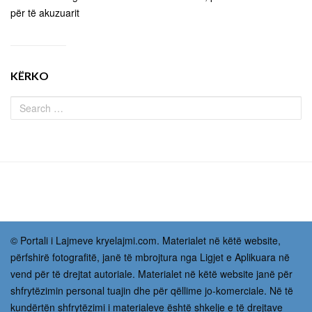
për të akuzuarit
KËRKO
© Portali i Lajmeve kryelajmi.com. Materialet në këtë website,
përfshirë fotografitë, janë të mbrojtura nga Ligjet e Aplikuara në
vend për të drejtat autoriale. Materialet në këtë website janë për
shfrytëzimin personal tuajin dhe për qëllime jo-komerciale. Në të
kundërtën shfrytëzimi i materialeve është shkelje e të drejtave