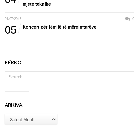
mjete teknike
21/07/2016
0
05
Koncert për fëmijë të mërgimtarëve
KËRKO
ARKIVA