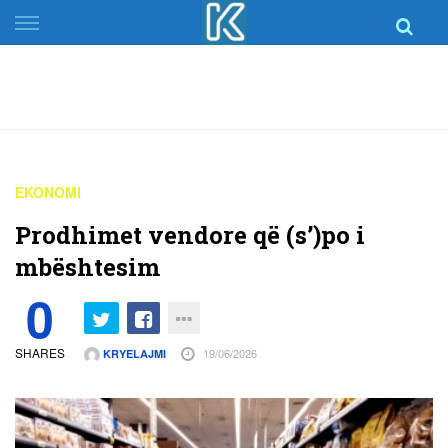
Skip
to
content
EKONOMI
Prodhimet vendore që (s’)po i
mbështesim
0
SHARES
19/06/2026
KRYELAJMI