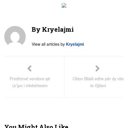
By
Kryelajmi
View all articles by
Kryelajmi
Prodhimet vendore që
Oltion Bilalli edhe për dy vite
(s’)po i mbështesim
te Gjilani
You Might Also Like