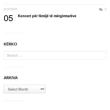
21/07/2016
0
05
Koncert për fëmijë të mërgimtarëve
KËRKO
ARKIVA