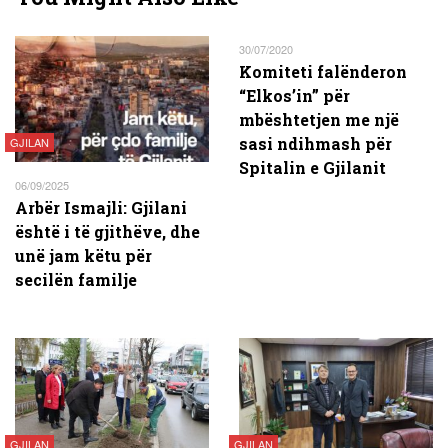
30/07/2020
Komiteti falënderon
“Elkos’in” për
mbështetjen me një
sasi ndihmash për
GJILAN
Spitalin e Gjilanit
06/09/2025
Arbër Ismajli: Gjilani
është i të gjithëve, dhe
unë jam këtu për
secilën familje
GJILAN
GJILAN