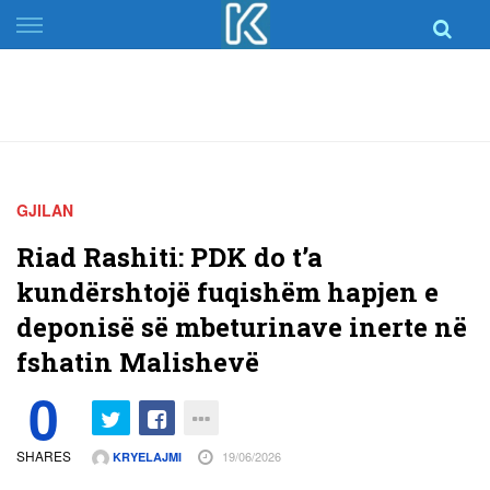
Skip
to
content
GJILAN
Riad Rashiti: PDK do t’a
kundërshtojë fuqishëm hapjen e
deponisë së mbeturinave inerte në
fshatin Malishevë
0
SHARES
19/06/2026
KRYELAJMI