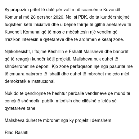
Ky propozim pritet të dalë për votim në seancën e Kuvendit
Komunal më 26 qershor 2026. Ne, si PDK, do ta kundërshtojmë
fuqishëm këtë iniciativë dhe u bëjmë thirrje të gjithë anëtarëve të
Kuvendit Komunal që të mos e mbështesin një vendim që
rrezikon interesin e qytetarëve dhe të ardhmen e kësaj zone.
Njëkohësisht, i ftojmë Këshillin e Fshatit Malishevë dhe banorët
që të reagojn kundër këtij projekti. Malisheva nuk duhet të
shndërrohet në deponi. Kjo zonë përfaqëson një nga pasuritë më
të çmuara natyrore të fshatit dhe duhet të mbrohet me çdo mjet
demokratik e institucional.
Nuk do të qëndrojmë të heshtur përballë vendimeve që mund të
cenojnë shëndetin publik, mjedisin dhe cilësinë e jetës së
qytetarëve tanë.
Malisheva duhet të mbrohet nga ky projekt i dëmshëm.
Riad Rashiti