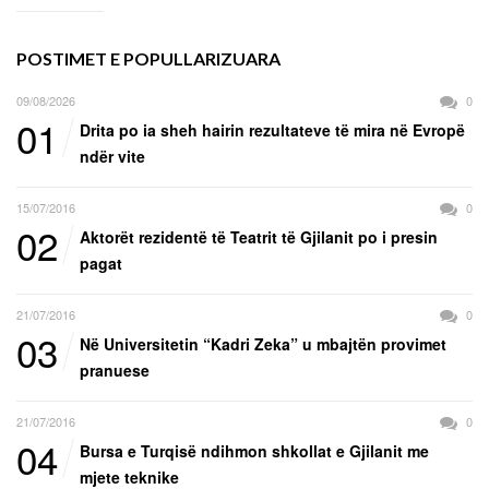
POSTIMET E POPULLARIZUARA
09/08/2026
0
01
Drita po ia sheh hairin rezultateve të mira në Evropë
ndër vite
15/07/2016
0
02
Aktorët rezidentë të Teatrit të Gjilanit po i presin
pagat
21/07/2016
0
03
Në Universitetin “Kadri Zeka” u mbajtën provimet
pranuese
21/07/2016
0
04
Bursa e Turqisë ndihmon shkollat e Gjilanit me
mjete teknike