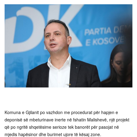
Komuna e Gjilanit po vazhdon me procedurat për hapjen e
deponisë së mbeturinave inerte në fshatin Malishevë, një projekt
që po ngritë shqetësime serioze tek banorët për pasojat në
mjedis hapësinor dhe burimet ujore të kësaj zone.