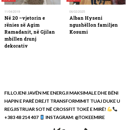
11/04/2019
06/02/2025
Në 20 –vjetorin e
Alban Hyseni
rënies së Agim
ngushëllon familjen
Ramadanit, në Gjilan
Kosumi
mbillen drunj
dekorativ
FILLOJENI JAVËN ME ENERGJI MAKSIMALE DHE BËNI
HAPIN E PARË DREJT TRANSFORMIMIT TUAJ DUKE U
REGJISTRUAR SOT NË CROSSFIT TOKË E MIRË!
+383 48 214 407
INSTAGRAM: @TOKEEMIRE