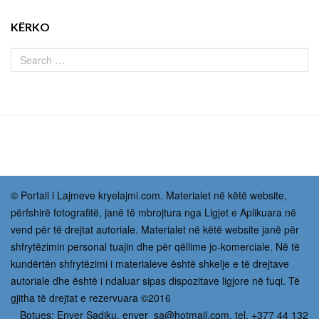
KËRKO
© Portali i Lajmeve kryelajmi.com. Materialet në këtë website,
përfshirë fotografitë, janë të mbrojtura nga Ligjet e Aplikuara në
vend për të drejtat autoriale. Materialet në këtë website janë për
shfrytëzimin personal tuajin dhe për qëllime jo-komerciale. Në të
kundërtën shfrytëzimi i materialeve është shkelje e të drejtave
autoriale dhe është i ndaluar sipas dispozitave ligjore në fuqi. Të
gjitha të drejtat e rezervuara ©2016
Botues: Enver Sadiku,
enver_sa@hotmail.com
, tel. +377 44 132