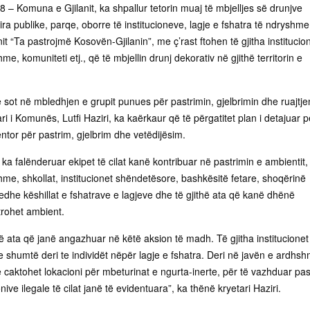
18 – Komuna e Gjilanit, ka shpallur tetorin muaj të mbjelljes së drunjve
ra publike, parqe, oborre të institucioneve, lagje e fshatra të ndryshme
it “Ta pastrojmë Kosovën-Gjilanin”, me ç’rast ftohen të gjitha institucion
e, komuniteti etj., që të mbjellin drunj dekorativ në gjithë territorin e
 sot në mbledhjen e grupit punues për pastrimin, gjelbrimin dhe ruajtje
ri i Komunës, Lutfi Haziri, ka kaërkaur që të përgatitet plan i detajuar p
ntor për pastrim, gjelbrim dhe vetëdijësim.
ij ka falënderuar ekipet të cilat kanë kontribuar në pastrimin e ambientit,
me, shkollat, institucionet shëndetësore, bashkësitë fetare, shoqërinë
or edhe këshillat e fshatrave e lagjeve dhe të gjithë ata që kanë dhënë
trohet ambient.
hë ata që janë angazhuar në këtë aksion të madh. Të gjitha institucionet
 shumtë deri te individët nëpër lagje e fshatra. Deri në javën e ardhs
 caktohet lokacioni për mbeturinat e ngurta-inerte, për të vazhduar pas
ive ilegale të cilat janë të evidentuara”, ka thënë kryetari Haziri.