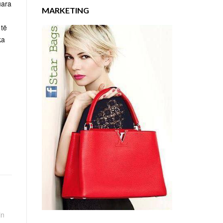
uara
MARKETING
 të
ka
in