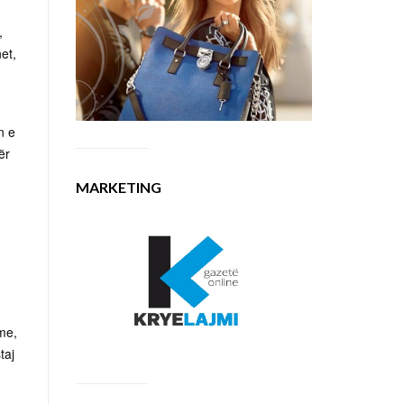
,
et,
n e
ër
MARKETING
hme,
taj