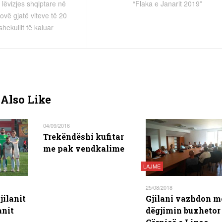
lëvizjes shqiptare në
“Flaka e Janarit 2019”
vë gjatë viteve të 20
shekullit të kaluar
Also Like
04/09/2016
Trekëndëshi kufitar
me pak vendkalime
LAJME
25/08/2018
jilanit
Gjilani vazhdon m
anit
dëgjimin buxhetor