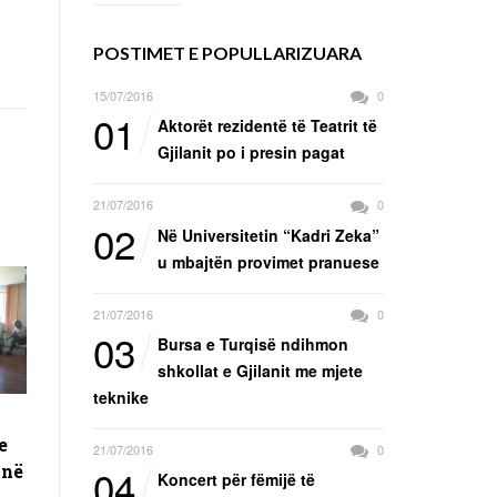
POSTIMET E POPULLARIZUARA
15/07/2016
0
01
Aktorët rezidentë të Teatrit të
Gjilanit po i presin pagat
21/07/2016
0
02
Në Universitetin “Kadri Zeka”
u mbajtën provimet pranuese
21/07/2016
0
03
Bursa e Turqisë ndihmon
shkollat e Gjilanit me mjete
teknike
e
21/07/2016
0
04
 në
Koncert për fëmijë të