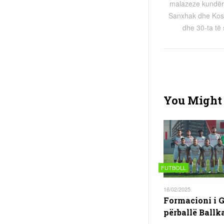
malazeze kundër 
Sanxhak dhe Koso
dhe 30-ta të 
You Might 
FUTBOLL
16/02/2025
Formacioni i G
përballë Ballk