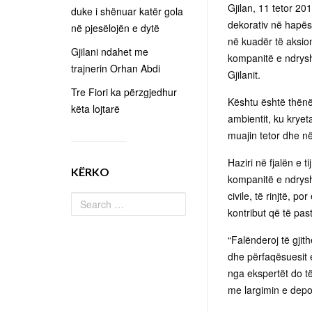
Gjilan, 11 tetor 20
duke i shënuar katër gola
dekorativ në hapësi
në pjesëlojën e dytë
në kuadër të aksion
Gjilani ndahet me
kompanitë e ndryshm
trajnerin Orhan Abdi
Gjilanit.
Tre Fiori ka përzgjedhur
Kështu është thënë
këta lojtarë
ambientit, ku kryeta
muajin tetor dhe në
Haziri në fjalën e t
KËRKO
kompanitë e ndrysh
civile, të rinjtë, p
kontribut që të pas
“Falënderoj të gjit
dhe përfaqësuesit e
nga ekspertët do të
me largimin e depon