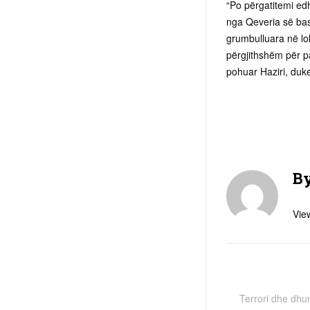
“Po përgatitemi ed
nga Qeveria së bas
grumbulluara në lo
përgjithshëm për pas
pohuar Haziri, duke
B
View
Terrori dhe dhu