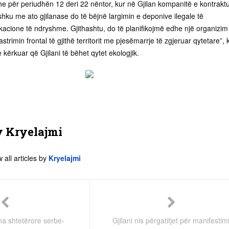
he për periudhën 12 deri 22 nëntor, kur në Gjilan kompanitë e kontrakt
hku me ato gjilanase do të bëjnë largimin e deponive ilegale të
kacione të ndryshme. Gjithashtu, do të planifikojmë edhe një organizim
trimin frontal të gjithë territorit me pjesëmarrje të zgjeruar qytetare”, 
 kërkuar që Gjilani të bëhet qytet ekologjik.
y
Kryelajmi
 all articles by
Kryelajmi
na shtetërore serbe-
Gjilani nis përgatitjet për manifestim