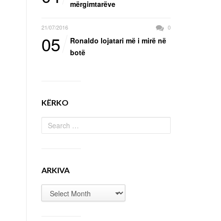
mërgimtarëve
21/07/2016
0
05
Ronaldo lojatari më i mirë në
botë
KËRKO
ARKIVA