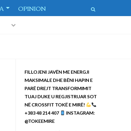
TA
OPINION
Previous
Next
 dytë
-
FILLOJENI JAVËN ME ENERGJI
MAKSIMALE DHE BËNI HAPIN E
PARË DREJT TRANSFORMIMIT
TUAJ DUKE U REGJISTRUAR SOT
NË CROSSFIT TOKË E MIRË!
+383 48 214 407
INSTAGRAM:
@TOKEEMIRE