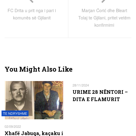
FC Drita u prit nga i pari i
Marjan Ćorić dhe Bleart
komunës së Gjilanit
Tolaj te Gjilani, pritet vetëm
konfirmimi
You Might Also Like
28/11/2024
URIME 28 NËNTORI –
DITA E FLAMURIT
TE NDRYSHME
02/09/2022
Xhafё Jabuqa, kaçaku i