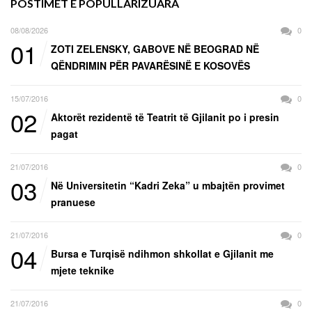
POSTIMET E POPULLARIZUARA
08/08/2026
0
01
ZOTI ZELENSKY, GABOVE NË BEOGRAD NË
QËNDRIMIN PËR PAVARËSINË E KOSOVËS
15/07/2016
0
02
Aktorët rezidentë të Teatrit të Gjilanit po i presin
pagat
21/07/2016
0
03
Në Universitetin “Kadri Zeka” u mbajtën provimet
pranuese
21/07/2016
0
04
Bursa e Turqisë ndihmon shkollat e Gjilanit me
mjete teknike
21/07/2016
0