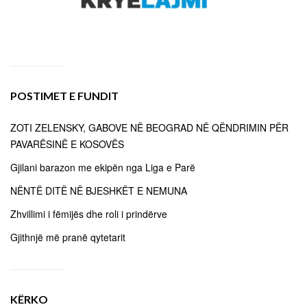
POSTIMET E FUNDIT
ZOTI ZELENSKY, GABOVE NË BEOGRAD NË QËNDRIMIN PËR
PAVARËSINË E KOSOVËS
Gjilani barazon me ekipën nga Liga e Parë
NËNTË DITË NË BJESHKËT E NEMUNA
Zhvillimi i fëmijës dhe roli i prindërve
Gjithnjë më pranë qytetarit
KËRKO