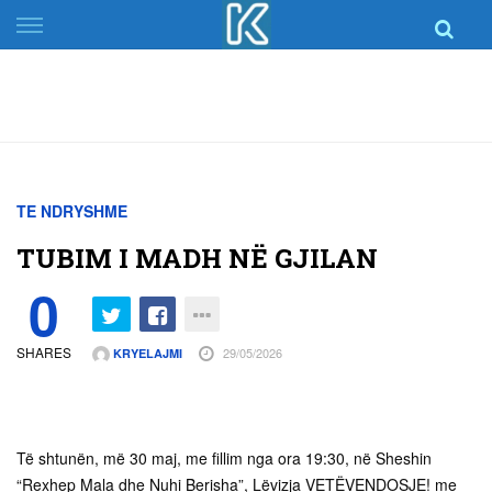
Skip
to
content
TE NDRYSHME
TUBIM I MADH NË GJILAN
0
SHARES
29/05/2026
KRYELAJMI
Të shtunën, më 30 maj, me fillim nga ora 19:30, në Sheshin
“Rexhep Mala dhe Nuhi Berisha”, Lëvizja VETËVENDOSJE! me