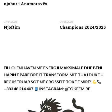
njohur i Anamoravёs
07/04/2025
04/05/2025
Njoftim
Champions 2024/2025
FILLOJENI JAVËN ME ENERGJI MAKSIMALE DHE BËNI
HAPIN E PARË DREJT TRANSFORMIMIT TUAJ DUKE U
REGJISTRUAR SOT NË CROSSFIT TOKË E MIRË!
+383 48 214 407
INSTAGRAM: @TOKEEMIRE