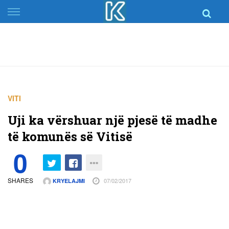
Skip
to
content
VITI
Uji ka vërshuar një pjesë të madhe
të komunës së Vitisë
0
SHARES
07/02/2017
KRYELAJMI