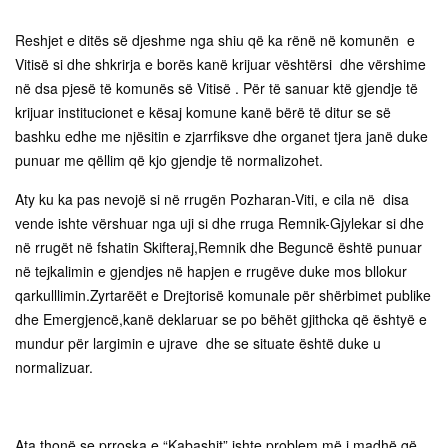
Reshjet e ditës së djeshme nga shiu që ka rënë në komunën e
Vitisë si dhe shkrirja e borës kanë krijuar vështërsi dhe vërshime
në dsa pjesë të komunës së Vitisë . Për të sanuar ktë gjendje të
krijuar institucionet e kësaj komune kanë bërë të ditur se së
bashku edhe me njësitin e zjarrfiksve dhe organet tjera janë duke
punuar me qëllim që kjo gjendje të normalizohet.
Aty ku ka pas nevojë si në rrugën Pozharan-Viti, e cila në disa
vende ishte vërshuar nga uji si dhe rruga Remnik-Gjylekar si dhe
në rrugët në fshatin Skifteraj,Remnik dhe Beguncë është punuar
në tejkalimin e gjendjes në hapjen e rrugëve duke mos bllokur
qarkulllimin.Zyrtarëët e Drejtorisë komunale për shërbimet publike
dhe Emergjencë,kanë deklaruar se po bëhët gjithcka që ështyë e
mundur për largimin e ujrave dhe se situate është duke u
normalizuar.
Ata thonë se prroska e “Kabashit” ishte problem më i madhë që