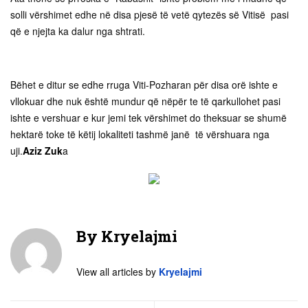
solli vërshimet edhe në disa pjesë të vetë qytezës së Vitisë pasi
që e njejta ka dalur nga shtrati.
Bëhet e ditur se edhe rruga Viti-Pozharan për disa orë ishte e
vllokuar dhe nuk është mundur që nëpër te të qarkullohet pasi
ishte e vershuar e kur jemi tek vërshimet do theksuar se shumë
hektarë toke të këtij lokaliteti tashmë janë të vërshuara nga
uji.
Aziz Zuk
a
By
Kryelajmi
View all articles by
Kryelajmi