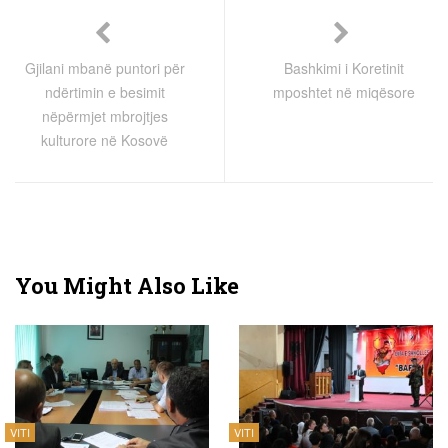
Gjilani mbanë puntori për
Bashkimi i Koretinit
ndërtimin e besimit
mposhtet në miqësore
nëpërmjet mbrojtjes
kulturore në Kosovë
You Might Also Like
VITI
VITI