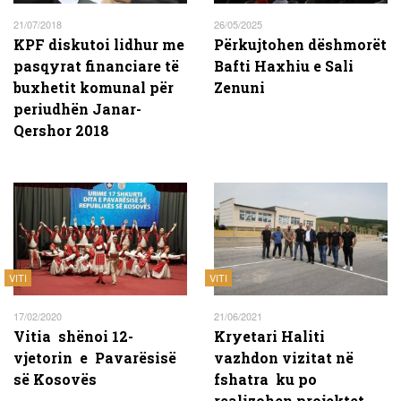
21/07/2018
26/05/2025
KPF diskutoi lidhur me
Përkujtohen dëshmorët
pasqyrat financiare të
Bafti Haxhiu e Sali
buxhetit komunal për
Zenuni
periudhën Janar-
Qershor 2018
VITI
VITI
17/02/2020
21/06/2021
Vitia shënoi 12-
Kryetari Haliti
vjetorin e Pavarësisë
vazhdon vizitat në
së Kosovës
fshatra ku po
realizohen projektet