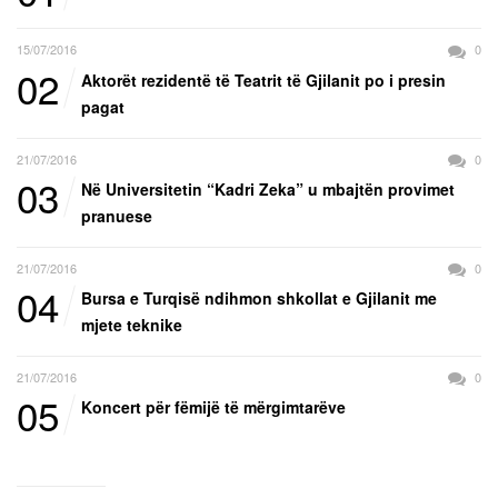
15/07/2016
0
02
Aktorët rezidentë të Teatrit të Gjilanit po i presin
pagat
21/07/2016
0
03
Në Universitetin “Kadri Zeka” u mbajtën provimet
pranuese
21/07/2016
0
04
Bursa e Turqisë ndihmon shkollat e Gjilanit me
mjete teknike
21/07/2016
0
05
Koncert për fëmijë të mërgimtarëve