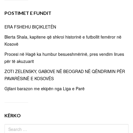
POSTIMET E FUNDIT
ERA FSHEHU BIÇIKLETËN
Blerta Shala, kapitene që shkroi historinë e futbollit femëror në
Kosovë
Procesi në Hagë ka humbur besueshmërinë, pres vendim lirues
për të akuzuarit
ZOTI ZELENSKY, GABOVE NË BEOGRAD NË QËNDRIMIN PËR
PAVARËSINË E KOSOVËS
Gjilani barazon me ekipën nga Liga e Parë
KËRKO