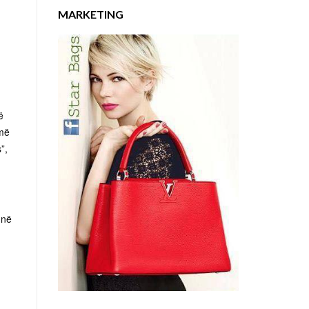
MARKETING
ë
jmë
”,
 në