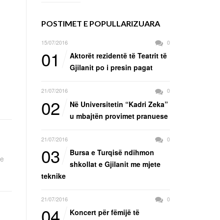
POSTIMET E POPULLARIZUARA
15/07/2016
0
01
Aktorët rezidentë të Teatrit të
Gjilanit po i presin pagat
21/07/2016
0
02
Në Universitetin “Kadri Zeka”
u mbajtën provimet pranuese
21/07/2016
0
03
Bursa e Turqisë ndihmon
 e
shkollat e Gjilanit me mjete
teknike
21/07/2016
0
04
Koncert për fëmijë të