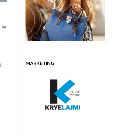
n ka
MARKETING
t