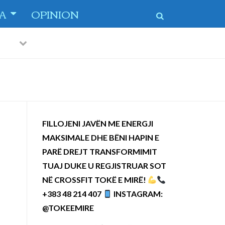
TA
OPINION
Previous
Next
 dytë
-
FILLOJENI JAVËN ME ENERGJI
MAKSIMALE DHE BËNI HAPIN E
PARË DREJT TRANSFORMIMIT
TUAJ DUKE U REGJISTRUAR SOT
NË CROSSFIT TOKË E MIRË!
+383 48 214 407
INSTAGRAM:
@TOKEEMIRE