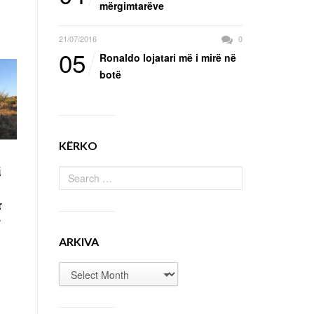
mërgimtarëve
21/07/2016
0
05
Ronaldo lojatari më i mirë në
botë
KËRKO
i
r
r
ARKIVA