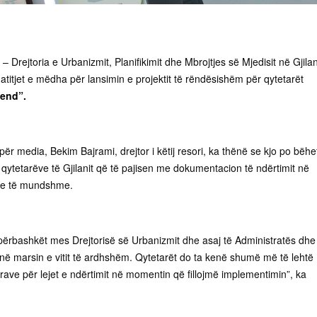
 – Drejtoria e Urbanizmit, Planifikimit dhe Mbrojtjes së Mjedisit në Gjila
titjet e mëdha për lansimin e projektit të rëndësishëm për qytetarët
vend”.
ër media, Bekim Bajrami, drejtor i këtij resori, ka thënë se kjo po bëhe
qytetarëve të Gjilanit që të pajisen me dokumentacion të ndërtimit në
se të mundshme.
i përbashkët mes Drejtorisë së Urbanizmit dhe asaj të Administratës dhe
 në marsin e vitit të ardhshëm. Qytetarët do ta kenë shumë më të lehtë
ave për lejet e ndërtimit në momentin që fillojmë implementimin”, ka