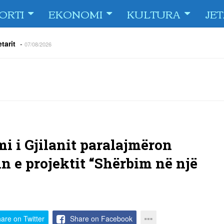
ORTI
EKONOMI
KULTURA
JE
tarit
-
07/08/2026
e Fiorin e San Marinos, duke i shënuar katër gola në pjesëlojën e
jnerin Orhan Abdi
-
06/08/2026
r këta lojtarë
-
06/08/2026
acionin ndaj Tre Fiori
-
06/08/2026
rëson Dritën
-
06/08/2026
olici portofolin me dokumente dhe të holla
-
06/08/2026
i i Gjilanit paralajmëron
in e projektit “Shërbim në një
are on Twitter
Share on Facebook