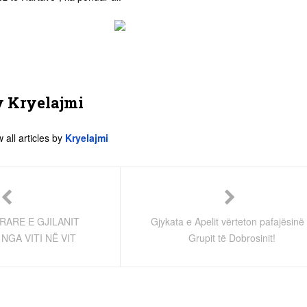
y
Kryelajmi
 all articles by
Kryelajmi
RARE E GJILANIT
Gjykata e Apelit vërteton pafajësinë
NGA VITI NË VIT
Grupit të Dobrosinit!