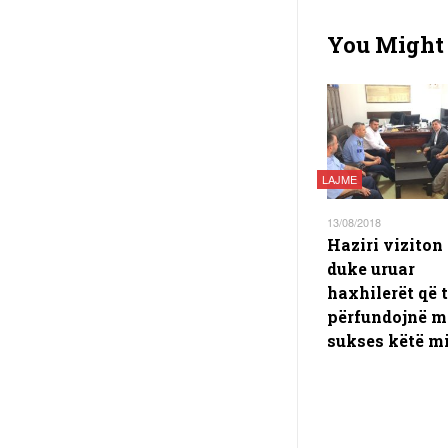
You Might 
LAJME
13/08/2018
Haziri viziton
duke uruar
haxhilerët që 
përfundojnë m
sukses këtë m