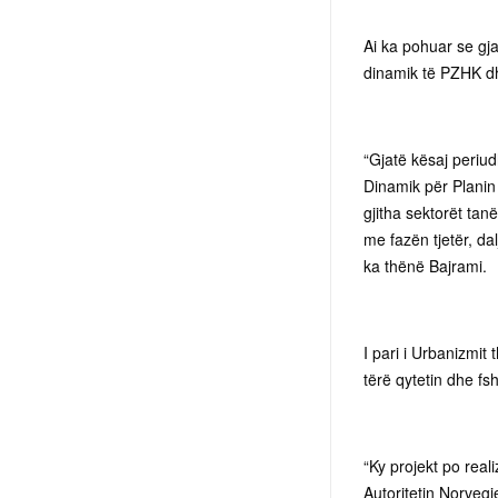
Ai ka pohuar se gj
dinamik të PZHK d
“Gjatë kësaj periud
Dinamik për Planin
gjitha sektorët tan
me fazën tjetër, da
ka thënë Bajrami.
I pari i Urbanizmit 
tërë qytetin dhe fs
“Ky projekt po rea
Autoritetin Norvegj