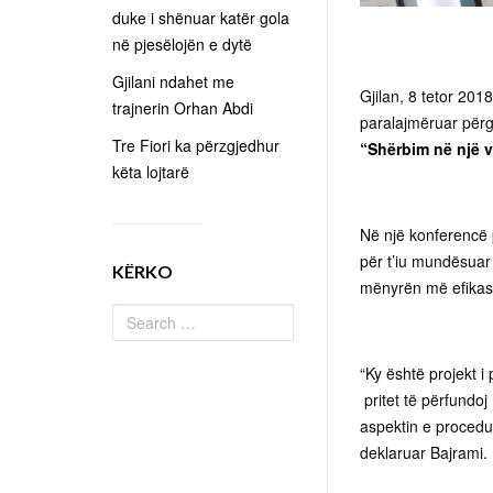
duke i shënuar katër gola
në pjesëlojën e dytë
Gjilani ndahet me
Gjilan, 8 tetor 2018
trajnerin Orhan Abdi
paralajmëruar përga
Tre Fiori ka përzgjedhur
“Shërbim në një 
këta lojtarë
Në një konferencë p
për t’iu mundësuar 
KËRKO
mënyrën më efika
“Ky është projekt 
pritet të përfundoj
aspektin e procedur
deklaruar Bajrami.