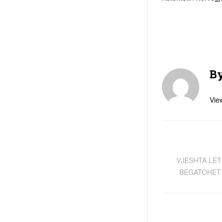
B
View
VJESHTA LET
BEGATOHET 