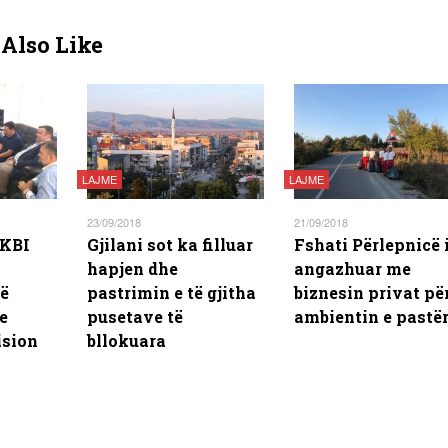
Also Like
LAJME
LAJME
23/09/2018
21/09/2018
 KBI
Gjilani sot ka filluar
Fshati Përlepnicë 
hapjen dhe
angazhuar me
të
pastrimin e të gjitha
biznesin privat pë
e
pusetave të
ambientin e pastë
ision
bllokuara