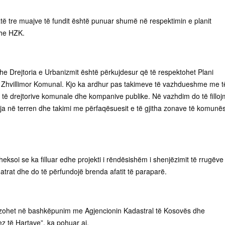
atë tre muajve të fundit është punuar shumë në respektimin e planit
he HZK.
he Drejtoria e Urbanizmit është përkujdesur që të respektohet Plani
 Zhvillimor Komunal. Kjo ka ardhur pas takimeve të vazhdueshme me t
ë të drejtorive komunale dhe kompanive publike. Në vazhdim do të fillo
lja në terren dhe takimi me përfaqësuesit e të gjitha zonave të komunës
theksoi se ka filluar edhe projekti i rëndësishëm i shenjëzimit të rrugëve
hatrat dhe do të përfundojë brenda afatit të paraparë.
lizohet në bashkëpunim me Agjencionin Kadastral të Kosovës dhe
ez të Hartave”, ka pohuar ai.