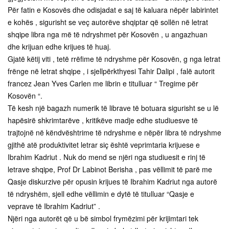
Për fatin e Kosovës dhe odisjadat e saj të kaluara nëpër labirintet
e kohës , sigurisht se veç autorëve shqiptar që sollën në letrat
shqipe libra nga më të ndryshmet për Kosovën , u angazhuan
dhe krijuan edhe krijues të huaj.
Gjatë këtij viti , tetë rrëfime të ndryshme për Kosovën, g nga letrat
frënge në letrat shqipe , i sjellpërkthyesi Tahir Dalipi , falë autorit
francez Jean Yves Carlen me librin e titulluar “ Tregime për
Kosovën “.
Të kesh një bagazh numerik të librave të botuara sigurisht se u lë
hapësirë shkrimtarëve , kritikëve madje edhe studiuesve të
trajtojnë në këndvështrime të ndryshme e nëpër libra të ndryshme
gjithë atë produktivitet letrar siç është veprimtaria krijuese e
Ibrahim Kadriut . Nuk do mend se njëri nga studiuesit e rinj të
letrave shqipe, Prof Dr Labinot Berisha , pas vëllimit të parë me
Qasje diskurzive për opusin krijues të Ibrahim Kadriut nga autorë
të ndryshëm, sjell edhe vëllimin e dytë të titulluar “Qasje e
veprave të Ibrahim Kadriut” .
Njëri nga autorët që u bë simbol frymëzimi për krijimtari tek