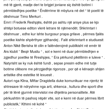
më të gjerë, madje deri te brigjet joniane siç është botimi i
përmbledhjes poetike “ Ëndërrime të mbytura në det “ të poetit të
dëshmuar Timo Merkuri .
Emri i Frederik Reshpjës, është po ashtu një arsye plus se kjo
shtëpi botuese editon vlerë letrare të njëmendët. Shkrimtari i
dëshmuar , edhe kur ishte burgosur prapa grilave , përmes fjalës
poetike kishte shpërthyer gjithandej . Falë shkrimtarit e studiuesit
Anton Nikë Berisha të cilin e falënderojmë publikisht në emër të
Ars klubit ” Beqir Musliu “ , sot e kemi në duar përmbledhjen e
zgjedhur poetike të Rreshpjes, “ Era përkund pikëllimin e luleve “ .
Natyrisht se ky nuk është fundi , sepse presim edhe më tutje
botime cilësore me përzgjedhje rigoroze , por që e kënaqin shijen
artistike dhe estetike të lexuesit .
Autori nga Klina, Miftar Dragidella duke komunikuar me njerëz të
shtresave të ndryshme nga arti, shkenca , kultura dhe sporti dhe
për të lënë gjurmë intervistoi me dhjetëra personalitete. Atë
përkushtim të pashoq nëpër vite, sot e kemi në duar përmes librit
publicistik,” Kthimi në kohë “