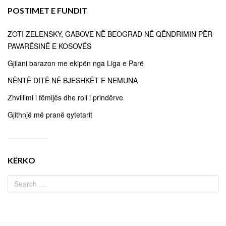
POSTIMET E FUNDIT
ZOTI ZELENSKY, GABOVE NË BEOGRAD NË QËNDRIMIN PËR
PAVARËSINË E KOSOVËS
Gjilani barazon me ekipën nga Liga e Parë
NËNTË DITË NË BJESHKËT E NEMUNA
Zhvillimi i fëmijës dhe roli i prindërve
Gjithnjë më pranë qytetarit
KËRKO