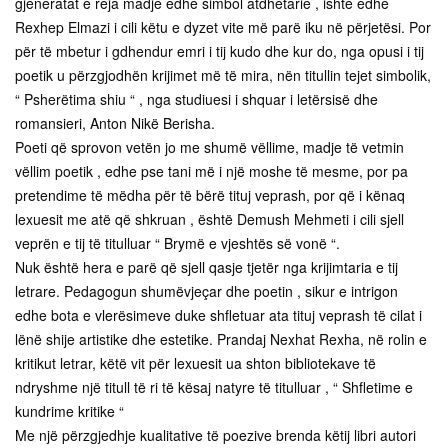
gjeneratat e reja madje edhe simbol atdhetarie , ishte edhe
Rexhep Elmazi i cili këtu e dyzet vite më parë iku në përjetësi. Por
për të mbetur i gdhendur emri i tij kudo dhe kur do, nga opusi i tij
poetik u përzgjodhën krijimet më të mira, nën titullin tejet simbolik,
“ Psherëtima shiu “ , nga studiuesi i shquar i letërsisë dhe
romansieri, Anton Nikë Berisha.
Poeti që sprovon vetën jo me shumë vëllime, madje të vetmin
vëllim poetik , edhe pse tani më i një moshe të mesme, por pa
pretendime të mëdha për të bërë tituj veprash, por që i kënaq
lexuesit me atë që shkruan , është Demush Mehmeti i cili sjell
veprën e tij të titulluar “ Brymë e vjeshtës së vonë “.
Nuk është hera e parë që sjell qasje tjetër nga krijimtaria e tij
letrare. Pedagogun shumëvjeçar dhe poetin , sikur e intrigon
edhe bota e vlerësimeve duke shfletuar ata tituj veprash të cilat i
lënë shije artistike dhe estetike. Prandaj Nexhat Rexha, në rolin e
kritikut letrar, këtë vit për lexuesit ua shton bibliotekave të
ndryshme një titull të ri të kësaj natyre të titulluar , “ Shfletime e
kundrime kritike “
Me një përzgjedhje kualitative të poezive brenda këtij libri autori