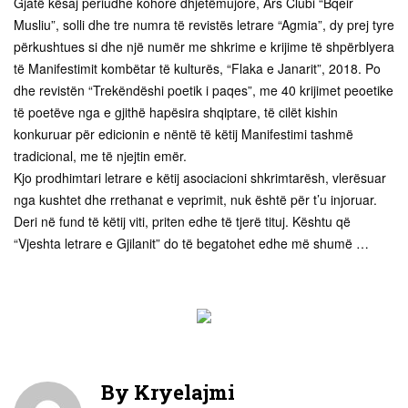
Gjatë kësaj periudhe kohore dhjetëmujore, Ars Clubi “Bqeir
Musliu”, solli dhe tre numra të revistës letrare “Agmia”, dy prej tyre
përkushtues si dhe një numër me shkrime e krijime të shpërblyera
të Manifestimit kombëtar të kulturës, “Flaka e Janarit”, 2018. Po
dhe revistën “Trekëndëshi poetik i paqes”, me 40 krijimet peoetike
të poetëve nga e gjithë hapësira shqiptare, të cilët kishin
konkuruar për edicionin e nëntë të këtij Manifestimi tashmë
tradicional, me të njejtin emër.
Kjo prodhimtari letrare e këtij asociacioni shkrimtarësh, vlerësuar
nga kushtet dhe rrethanat e veprimit, nuk është për t’u injoruar.
Deri në fund të këtij viti, priten edhe të tjerë tituj. Kështu që
“Vjeshta letrare e Gjilanit” do të begatohet edhe më shumë …
By
Kryelajmi