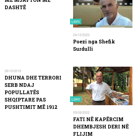
DASHTË
LIBRI
24/12/2023
Poezi nga Shefik
Surdulli
26/10/2019
DHUNA DHE TERRORI
SERB NDAJ
POPULLATËS
SHQIPTARE PAS
LIBRI
PUSHTIMIT MË 1912
05/09/2022
FATI NË KAPËRCIM
DHEMBJESH DERI NË
FLIJIM