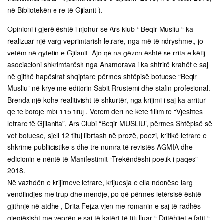
në Bibliotekën e re të Gjilanit ).
Opinioni i gjerë është i njohur se Ars klub “ Beqir Musliu “ ka
realizuar një varg veprimtarish letrare, nga më të ndryshmet, jo
vetëm në qytetin e Gjilanit. Ajo që na gëzon është se rrita e këtij
asociacioni shkrimtarësh nga Anamorava i ka shtrirë krahët e saj
në gjithë hapësirat shqiptare përmes shtëpisë botuese “Beqir
Musliu” në krye me editorin Sabit Rrustemi dhe stafin profesional.
Brenda një kohe realitivisht të shkurtër, nga krijimi i saj ka arritur
që të botojë mbi 115 tituj . Vetëm deri në këtë fillim të “Vjeshtës
letrare të Gjilanita”, Ars Clubi “Beqir MUSLIU’, përmes Shtëpisë së
vet botuese, sjell 12 tituj librtash në prozë, poezi, kritikë letrare e
shkrime publiicistike s dhe tre numra të revistës AGMIA dhe
edicionin e nëntë të Manifestimit “Trekëndëshi poetik i paqes”
2018.
Në vazhdën e krijimeve letrare, krijuesja e cila ndonëse larg
vendlindjes me trup dhe mendje, po që përmes letërsisë është
gjithnjë në atdhe , Drita Fejza vjen me romanin e saj të radhës
gjegjësisht me veprën e saj të katërt të titulluar “ Dritëhijet e fatit “.