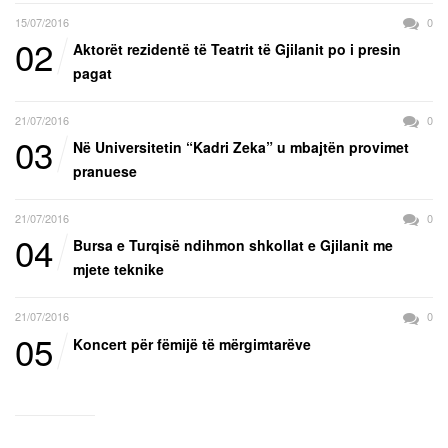
15/07/2016
0
02
Aktorët rezidentë të Teatrit të Gjilanit po i presin
pagat
21/07/2016
0
03
Në Universitetin “Kadri Zeka” u mbajtën provimet
pranuese
21/07/2016
0
04
Bursa e Turqisë ndihmon shkollat e Gjilanit me
mjete teknike
21/07/2016
0
05
Koncert për fëmijë të mërgimtarëve