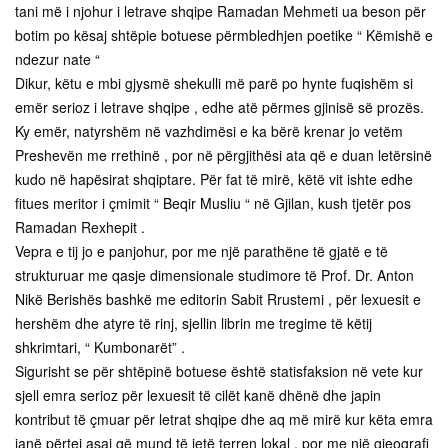
tani më i njohur i letrave shqipe Ramadan Mehmeti ua beson për
botim po kësaj shtëpie botuese përmbledhjen poetike “ Këmishë e
ndezur nate “
Dikur, këtu e mbi gjysmë shekulli më parë po hynte fuqishëm si
emër serioz i letrave shqipe , edhe atë përmes gjinisë së prozës.
Ky emër, natyrshëm në vazhdimësi e ka bërë krenar jo vetëm
Preshevën me rrethinë , por në përgjithësi ata që e duan letërsinë
kudo në hapësirat shqiptare. Për fat të mirë, këtë vit ishte edhe
fitues meritor i çmimit “ Beqir Musliu “ në Gjilan, kush tjetër pos
Ramadan Rexhepit .
Vepra e tij jo e panjohur, por me një parathëne të gjatë e të
strukturuar me qasje dimensionale studimore të Prof. Dr. Anton
Nikë Berishës bashkë me editorin Sabit Rrustemi , për lexuesit e
hershëm dhe atyre të rinj, sjellin librin me tregime të këtij
shkrimtari, “ Kumbonarët” .
Sigurisht se për shtëpinë botuese është statisfaksion në vete kur
sjell emra serioz për lexuesit të cilët kanë dhënë dhe japin
kontribut të çmuar për letrat shqipe dhe aq më mirë kur këta emra
janë përtej asaj që mund të jetë terren lokal , por me një gjeografi