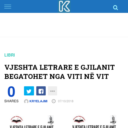
Skip
to
content
LIBRI
VJESHTA LETRARE E GJILANIT
BEGATOHET NGA VITI NË VIT
0
SHARES
07/10/2018
KRYELAJMI