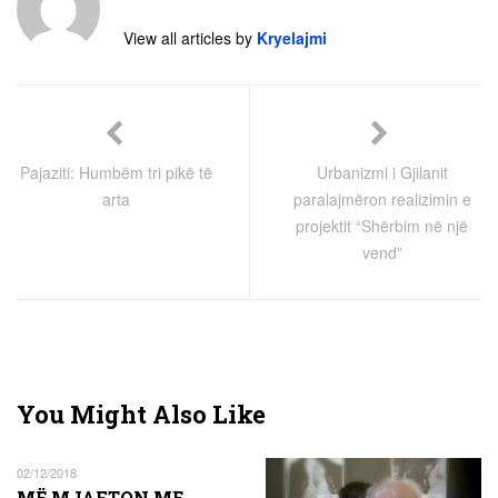
View all articles by
Kryelajmi
Pajaziti: Humbëm tri pikë të
Urbanizmi i Gjilanit
arta
paralajmëron realizimin e
projektit “Shërbim në një
vend”
You Might Also Like
02/12/2018
MË MJAFTON ME