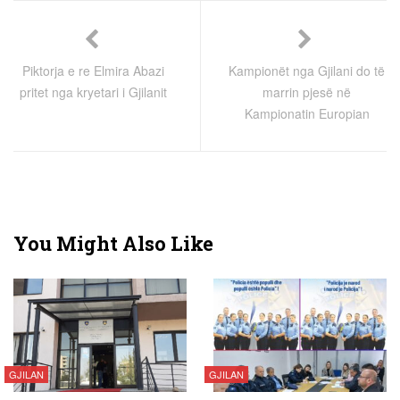
Piktorja e re Elmira Abazi
Kampionët nga Gjilani do të
pritet nga kryetari i Gjilanit
marrin pjesë në
Kampionatin Europian
You Might Also Like
GJILAN
GJILAN