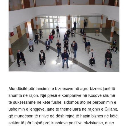
Mundësitë për lansimin e bizneseve në agro-biznes janë të
shumta në rajon. Një pjesë e kompanive në Kosovë shumë
të suksesshme në këtë fushë, sidomos ato në përpunimin e
ushqimin e lëngjeve, janë të themeluara në rajonin e Gjilanit,
që mundëson të rinjve që dëshirojnë të hapin biznes në këtë
sektor të përfitojnë prej kushteve pozitive ekzistuese, duke