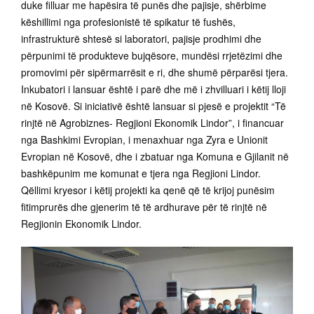
duke filluar me hapësira të punës dhe pajisje, shërbime
këshillimi nga profesionistë të spikatur të fushës,
infrastrukturë shtesë si laboratori, pajisje prodhimi dhe
përpunimi të produkteve bujqësore, mundësi rrjetëzimi dhe
promovimi për sipërmarrësit e ri, dhe shumë përparësi tjera.
Inkubatori i lansuar është i parë dhe më i zhvilluari i këtij lloji
në Kosovë. Si iniciativë është lansuar si pjesë e projektit “Të
rinjtë në Agrobiznes- Regjioni Ekonomik Lindor”, i financuar
nga Bashkimi Evropian, i menaxhuar nga Zyra e Unionit
Evropian në Kosovë, dhe i zbatuar nga Komuna e Gjilanit në
bashkëpunim me komunat e tjera nga Regjioni Lindor.
Qëllimi kryesor i këtij projekti ka qenë që të krijoj punësim
fitimprurës dhe gjenerim të të ardhurave për të rinjtë në
Regjionin Ekonomik Lindor.