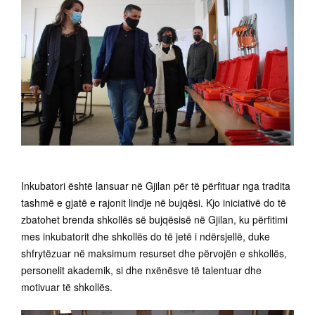
Inkubatori është lansuar në Gjilan për të përfituar nga tradita
tashmë e gjatë e rajonit lindje në bujqësi. Kjo iniciativë do të
zbatohet brenda shkollës së bujqësisë në Gjilan, ku përfitimi
mes inkubatorit dhe shkollës do të jetë i ndërsjellë, duke
shfrytëzuar në maksimum resurset dhe përvojën e shkollës,
personelit akademik, si dhe nxënësve të talentuar dhe
motivuar të shkollës.