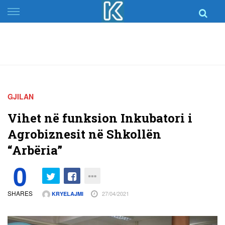
Skip
to
content
GJILAN
Vihet në funksion Inkubatori i
Agrobiznesit në Shkollën
“Arbëria”
0
SHARES
27/04/2021
KRYELAJMI