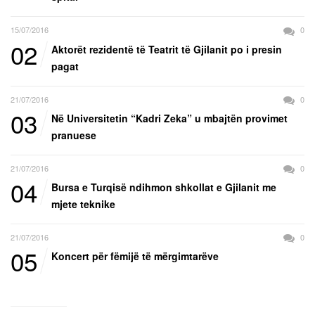
15/07/2016
0
02
Aktorët rezidentë të Teatrit të Gjilanit po i presin
pagat
21/07/2016
0
03
Në Universitetin “Kadri Zeka” u mbajtën provimet
pranuese
21/07/2016
0
04
Bursa e Turqisë ndihmon shkollat e Gjilanit me
mjete teknike
21/07/2016
0
05
Koncert për fëmijë të mërgimtarëve