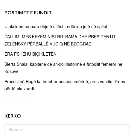
POSTIMET E FUNDIT
U aksidentua para dhjetë ditësh, ndërron jetë në spital
DALLIMI MES KRYEMINISTRIT RAMA DHE PRESIDENTIT
ZELENSKY PËRBALLË VUÇIQ NË BEOGRAD
ERA FSHEHU BIÇIKLETËN
Blerta Shala, kapitene që shkroi historinë e futbollit femëror në
Kosovë
Procesi në Hagë ka humbur besueshmërinë, pres vendim lirues
për të akuzuarit
KËRKO