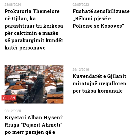
28/08/2024
02/05/2023
Prokuroria Themelore
Fushatë sensibilizuese
në Gjilan, ka
,,Bëhuni pjesë e
parashtruar tri kërkesa
Policisë së Kosovës’’
për caktimin e masës
së paraburgimit kundër
katër personave
29/12/2016
Kuvendarët e Gjilanit
miratojnë rregulloren
për taksa komunale
GJILAN
02/12/2025
Kryetari Alban Hyseni:
Rruga “Pajazit Ahmeti”
po merr pamjen që e