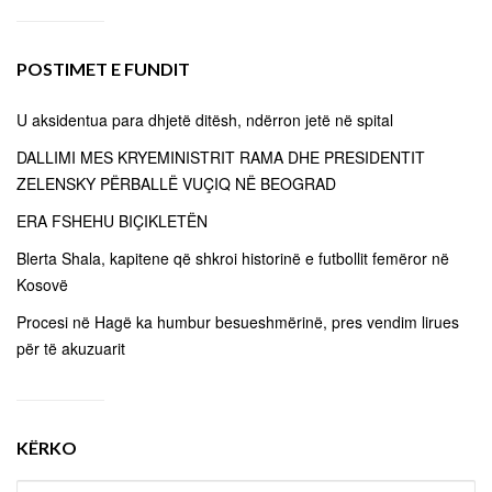
POSTIMET E FUNDIT
U aksidentua para dhjetë ditësh, ndërron jetë në spital
DALLIMI MES KRYEMINISTRIT RAMA DHE PRESIDENTIT
ZELENSKY PËRBALLË VUÇIQ NË BEOGRAD
ERA FSHEHU BIÇIKLETËN
Blerta Shala, kapitene që shkroi historinë e futbollit femëror në
Kosovë
Procesi në Hagë ka humbur besueshmërinë, pres vendim lirues
për të akuzuarit
KËRKO