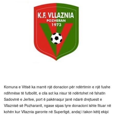
Komuna e Vitisë ka marrë një donacion për ndërtimin e një fushe
ndihmëse të futbollit, e cila sot ka nisur të ndërtohet në fshatin
Sadovinë e Jerlive, port ë pakënaqur janë ndarë drejtuesit e
Vllaznisë së Pozharanit, ngase sipas tyre donacioni ishte fituar në
kohën kur Vllaznia garonte në Superligë, andaj i takon këtij ekipi