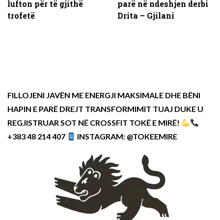
lufton për të gjithë
parë në ndeshjen derbi
trofetë
Drita – Gjilani
FILLOJENI JAVËN ME ENERGJI MAKSIMALE DHE BËNI
HAPIN E PARË DREJT TRANSFORMIMIT TUAJ DUKE U
REGJISTRUAR SOT NË CROSSFIT TOKË E MIRË!
+383 48 214 407
INSTAGRAM: @TOKEEMIRE