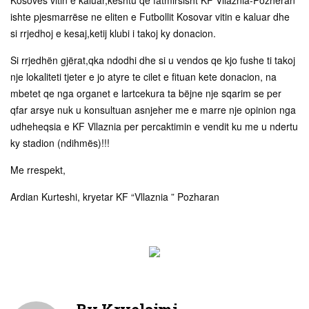
ishte pjesmarrëse ne eliten e Futbollit Kosovar vitin e kaluar dhe
si rrjedhoj e kesaj,ketij klubi i takoj ky donacion.
Si rrjedhën gjërat,qka ndodhi dhe si u vendos qe kjo fushe ti takoj
nje lokaliteti tjeter e jo atyre te cilet e fituan kete donacion, na
mbetet qe nga organet e lartcekura ta bëjne nje sqarim se per
qfar arsye nuk u konsultuan asnjeher me e marre nje opinion nga
udheheqsia e KF Vllaznia per percaktimin e vendit ku me u ndertu
ky stadion (ndihmës)!!!
Me rrespekt,
Ardian Kurteshi, kryetar KF “Vllaznia ” Pozharan