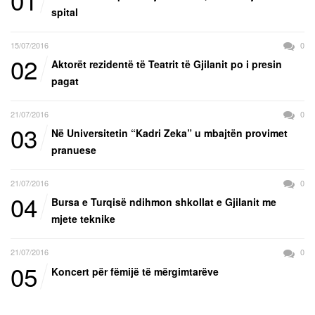
01
spital
15/07/2016
0
02
Aktorët rezidentë të Teatrit të Gjilanit po i presin
pagat
21/07/2016
0
03
Në Universitetin “Kadri Zeka” u mbajtën provimet
pranuese
21/07/2016
0
04
Bursa e Turqisë ndihmon shkollat e Gjilanit me
mjete teknike
21/07/2016
0
05
Koncert për fëmijë të mërgimtarëve