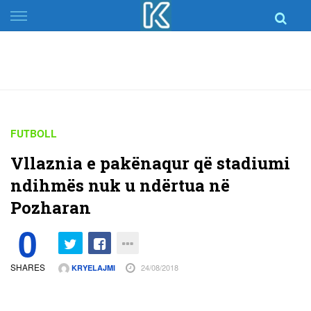
Skip
to
content
FUTBOLL
Vllaznia e pakënaqur që stadiumi
ndihmës nuk u ndërtua në
Pozharan
0
SHARES
24/08/2018
KRYELAJMI