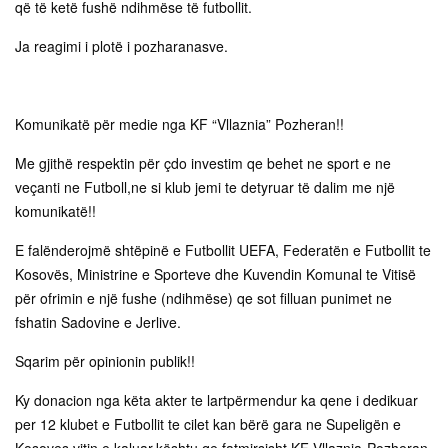
që të ketë fushë ndihmëse të futbollit.
Ja reagimi i plotë i pozharanasve.
Komunikatë për medie nga KF “Vllaznia” Pozheran!!
Me gjithë respektin për çdo investim qe behet ne sport e ne
veçanti ne Futboll,ne si klub jemi te detyruar të dalim me një
komunikatë!!
E falënderojmë shtëpinë e Futbollit UEFA, Federatën e Futbollit te
Kosovës, Ministrine e Sporteve dhe Kuvendin Komunal te Vitisë
për ofrimin e një fushe (ndihmëse) qe sot filluan punimet ne
fshatin Sadovine e Jerlive.
Sqarim për opinionin publik!!
Ky donacion nga këta akter te lartpërmendur ka qene i dedikuar
per 12 klubet e Futbollit te cilet kan bërë gara ne Supeligën e
Kosoves vitin e kaluar,kështu qe fatmirsisht KF Vllaznia-Pozheran