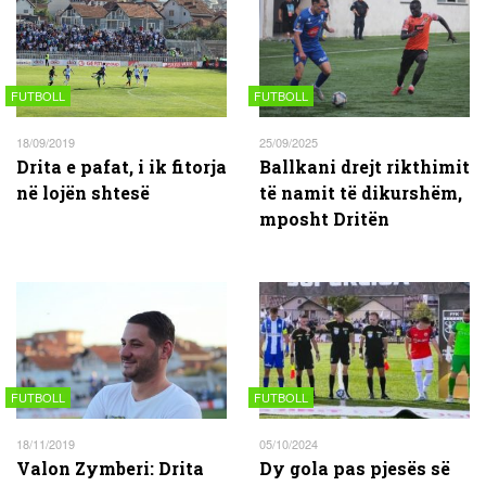
FUTBOLL
FUTBOLL
18/09/2019
25/09/2025
Drita e pafat, i ik fitorja
Ballkani drejt rikthimit
në lojën shtesë
të namit të dikurshëm,
mposht Dritën
FUTBOLL
FUTBOLL
18/11/2019
05/10/2024
Valon Zymberi: Drita
Dy gola pas pjesës së