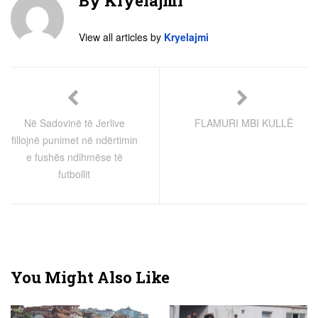
By
Kryelajmi
View all articles by
Kryelajmi
Në Sadovinë të Jerlive
FLAMURI MBI KULLË
fillojnë punimet në ndërtimin
e fushës ndihmëse të
futbollit
You Might Also Like