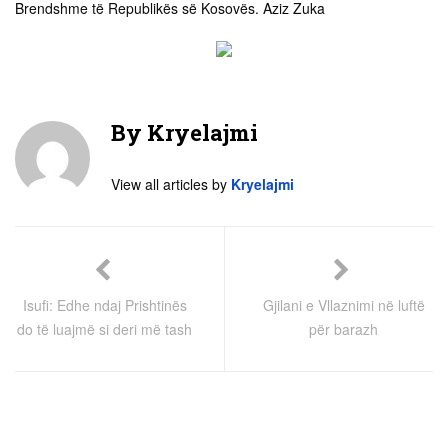
Brendshme të Republikës së Kosovës. Aziz Zuka
By
Kryelajmi
View all articles by
Kryelajmi
Isufi: Edhe ndaj Prishtinës
Gjilani e Vllaznimi në luftë
do të luajmë si deri më tash
për barazh