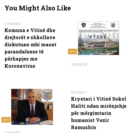
You Might Also Like
11/03/2020
Komuna e Vitisë dhe
drejtorët e shkollave
diskutuan mbi masat
parandaluese të
VITI
përhapjes me
12/09/2018
Koronavirus
05/12/2017
Kryetari i Vitisë Sokol
Haliti ndau mirënjohje
për mërgimtarin
humanist Vezir
VITI
Ramushin
14/06/2020