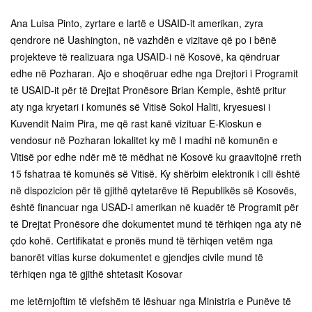
Ana Luisa Pinto, zyrtare e lartë e USAID-it amerikan, zyra
qendrore në Uashington, në vazhdën e vizitave që po i bënë
projekteve të realizuara nga USAID-i në Kosovë, ka qëndruar
edhe në Pozharan. Ajo e shoqëruar edhe nga Drejtori i Programit
të USAID-it për të Drejtat Pronësore Brian Kemple, është pritur
aty nga kryetari i komunës së Vitisë Sokol Haliti, kryesuesi i
Kuvendit Naim Pira, me që rast kanë vizituar E-Kioskun e
vendosur në Pozharan lokalitet ky më I madhi në komunën e
Vitisë por edhe ndër më të mëdhat në Kosovë ku graavitojnë rreth
15 fshatraa të komunës së Vitisë. Ky shërbim elektronik i cili është
në dispozicion për të gjithë qytetarëve të Republikës së Kosovës,
është financuar nga USAD-i amerikan në kuadër të Programit për
të Drejtat Pronësore dhe dokumentet mund të tërhiqen nga aty në
çdo kohë. Certifikatat e pronës mund të tërhiqen vetëm nga
banorët vitias kurse dokumentet e gjendjes civile mund të
tërhiqen nga të gjithë shtetasit Kosovar
me letërnjoftim të vlefshëm të lëshuar nga Ministria e Punëve të