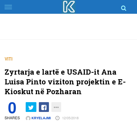
Skip
to
content
VITI
Zyrtarja e lartë e USAID-it Ana
Luisa Pinto viziton projektin e E-
Kioskut në Pozharan
0
SHARES
12/05/2018
KRYELAJMI