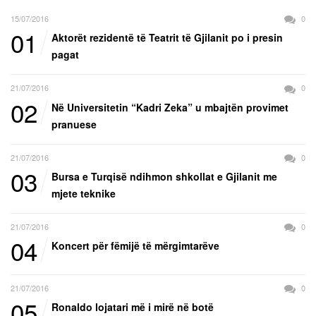
15/07/2016
0
01
Aktorët rezidentë të Teatrit të Gjilanit po i presin
pagat
21/07/2016
0
02
Në Universitetin “Kadri Zeka” u mbajtën provimet
pranuese
21/07/2016
0
03
Bursa e Turqisë ndihmon shkollat e Gjilanit me
mjete teknike
21/07/2016
0
04
Koncert për fëmijë të mërgimtarëve
21/07/2016
0
05
Ronaldo lojatari më i mirë në botë