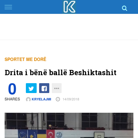
Skip
to
content
SPORTET ME DORË
Drita i bënë ballë Beshiktashit
0
SHARES
14/09/2018
KRYELAJMI