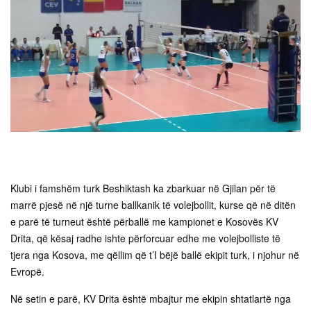
Klubi i famshëm turk Beshiktash ka zbarkuar në Gjilan për të
marrë pjesë në një turne ballkanik të volejbollit, kurse që në ditën
e parë të turneut është përballë me kampionet e Kosovës KV
Drita, që kësaj radhe ishte përforcuar edhe me volejbolliste të
tjera nga Kosova, me qëllim që t’I bëjë ballë ekipit turk, i njohur në
Evropë.
Në setin e parë, KV Drita është mbajtur me ekipin shtatlartë nga