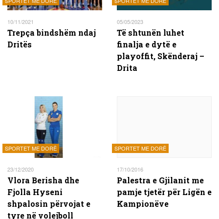
SPORTET ME DORË
SPORTET ME DORË
10/11/2021
05/05/2023
Trepça bindshëm ndaj
Të shtunën luhet
Dritës
finalja e dytë e
playoffit, Skënderaj –
Drita
SPORTET ME DORË
SPORTET ME DORË
23/12/2020
17/10/2016
Vlora Berisha dhe
Palestra e Gjilanit me
Fjolla Hyseni
pamje tjetër për Ligën e
shpalosin përvojat e
Kampionëve
tyre në volejboll