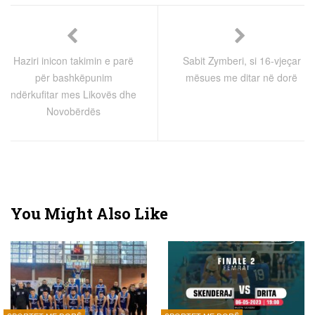
Haziri inicon takimin e parë
Sabit Zymberi, si 16-vjeçar
për bashkëpunim
mësues me ditar në dorë
ndërkufitar mes Likovës dhe
Novobërdës
You Might Also Like