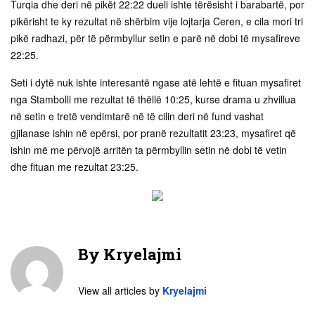
Turqia dhe deri në pikët 22:22 dueli ishte tërësisht i barabartë, por
pikërisht te ky rezultat në shërbim vije lojtarja Ceren, e cila mori tri
pikë radhazi, për të përmbyllur setin e parë në dobi të mysafireve
22:25.
Seti i dytë nuk ishte interesantë ngase atë lehtë e fituan mysafiret
nga Stambolli me rezultat të thëllë 10:25, kurse drama u zhvillua
në setin e tretë vendimtarë në të cilin deri në fund vashat
gjilanase ishin në epërsi, por pranë rezultatit 23:23, mysafiret që
ishin më me përvojë arritën ta përmbyllin setin në dobi të vetin
dhe fituan me rezultat 23:25.
By
Kryelajmi
View all articles by
Kryelajmi