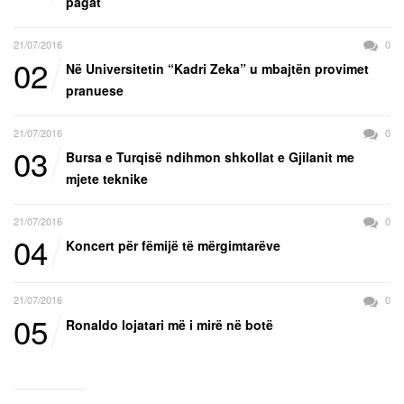
pagat
21/07/2016
0
02
Në Universitetin “Kadri Zeka” u mbajtën provimet
pranuese
21/07/2016
0
03
Bursa e Turqisë ndihmon shkollat e Gjilanit me
mjete teknike
21/07/2016
0
04
Koncert për fëmijë të mërgimtarëve
21/07/2016
0
05
Ronaldo lojatari më i mirë në botë