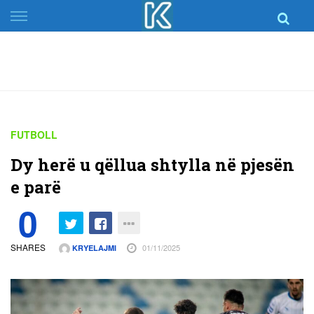
Skip
to
content
FUTBOLL
Dy herë u qëllua shtylla në pjesën
e parë
0
SHARES
01/11/2025
KRYELAJMI