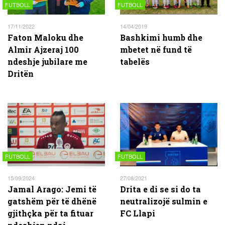
FUTBOLL
FUTBOLL
17/11/2022
14/04/2019
Faton Maloku dhe
Bashkimi humb dhe
Almir Ajzeraj 100
mbetet në fund të
ndeshje jubilare me
tabelës
Dritën
FUTBOLL
FUTBOLL
15/09/2024
27/08/2021
Jamal Arago: Jemi të
Drita e di se si do ta
gatshëm për të dhënë
neutralizojë sulmin e
gjithçka për ta fituar
FC Llapi