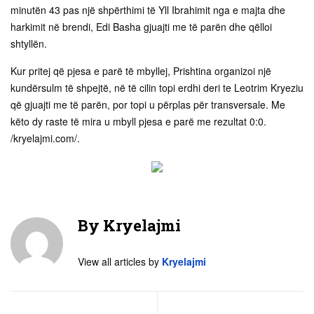
minutën 43 pas një shpërthimi të Yll Ibrahimit nga e majta dhe
harkimit në brendi, Edi Basha gjuajti me të parën dhe qëlloi
shtyllën.
Kur pritej që pjesa e parë të mbyllej, Prishtina organizoi një
kundërsulm të shpejtë, në të cilin topi erdhi deri te Leotrim Kryeziu
që gjuajti me të parën, por topi u përplas për transversale. Me
këto dy raste të mira u mbyll pjesa e parë me rezultat 0:0.
/kryelajmi.com/.
By
Kryelajmi
View all articles by
Kryelajmi