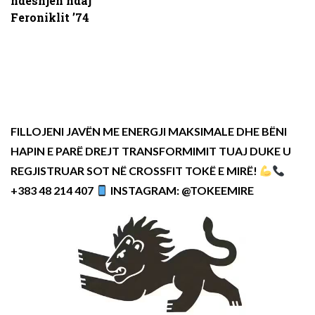
ndeshjen ndaj
Feroniklit ’74
FILLOJENI JAVËN ME ENERGJI MAKSIMALE DHE BËNI
HAPIN E PARË DREJT TRANSFORMIMIT TUAJ DUKE U
REGJISTRUAR SOT NË CROSSFIT TOKË E MIRË!
+383 48 214 407
INSTAGRAM: @TOKEEMIRE