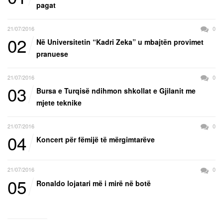
pagat
21/07/2016
0
02
Në Universitetin “Kadri Zeka” u mbajtën provimet
pranuese
21/07/2016
0
03
Bursa e Turqisë ndihmon shkollat e Gjilanit me
mjete teknike
21/07/2016
0
04
Koncert për fëmijë të mërgimtarëve
21/07/2016
0
05
Ronaldo lojatari më i mirë në botë