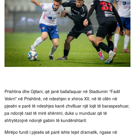
Prishtina dhe Gjilani, që janë ballafaquar në Stadiumin “Fadil
Vokrri” në Prishtinë, në ndeshjen e xhiros XII, në të cilën në
pjesën e parë të ndeshjes kanë zhvilluar një lojë të baraspeshuar,
pa ndonjë rast të mirë shënimi, duke u munduar që të
shfrytëzojnë ndonjë gabim të kundërshtarit.
Mirëpo fundi i pjesës së parë ishte tejet dramatik, ngase në