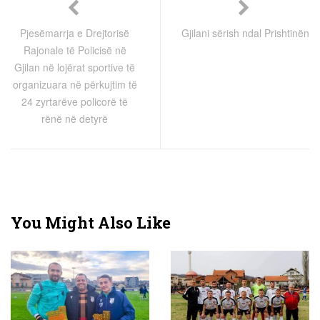
Pjesëmarrja e Drejtorisë
Gjilani sërish ndal Prishtinën
Rajonale të Policisë në
Gjilan në lojërat sportive të
organizuara në përkujtim të
24 zyrtarëve policorë të
rënë në detyrë
You Might Also Like