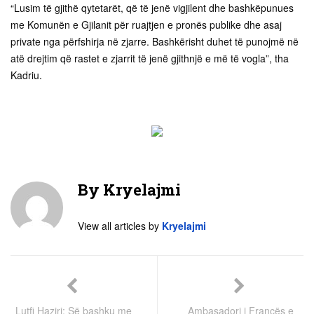
“Lusim të gjithë qytetarët, që të jenë vigjilent dhe bashkëpunues
me Komunën e Gjilanit për ruajtjen e pronës publike dhe asaj
private nga përfshirja në zjarre. Bashkërisht duhet të punojmë në
atë drejtim që rastet e zjarrit të jenë gjithnjë e më të vogla”, tha
Kadriu.
By
Kryelajmi
View all articles by
Kryelajmi
Lutfi Haziri: Së bashku me
Ambasadori i Francës e