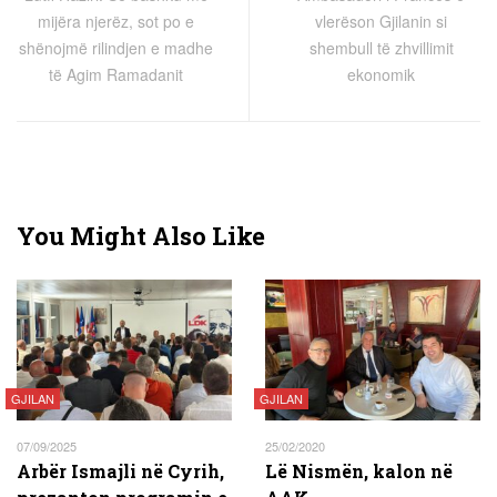
mijëra njerëz, sot po e
vlerëson Gjilanin si
shënojmë rilindjen e madhe
shembull të zhvillimit
të Agim Ramadanit
ekonomik
You Might Also Like
GJILAN
GJILAN
07/09/2025
25/02/2020
Arbër Ismajli në Cyrih,
Lë Nismën, kalon në