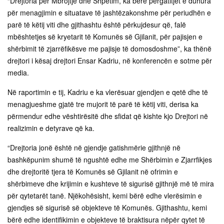
“Drejtoria për Mbrojtje dhe Shpëtim, ka bërë përgatitjet e duhura
për menagjimin e situatave të jashtëzakonshme për periudhën e
parë të këtij viti dhe gjithashtu është përkujdesur që, falë
mbështetjes së kryetarit të Komunës së Gjilanit, për pajisjen e
shërbimit të zjarrëfikësve me pajisje të domosdoshme”, ka thënë
drejtori i kësaj drejtori Ensar Kadriu, në konferencën e sotme për
media.
Në raportimin e tij, Kadriu e ka vlerësuar gjendjen e qetë dhe të
menagjueshme gjatë tre mujorit të parë të këtij viti, derisa ka
përmendur edhe vështirësitë dhe sfidat që kishte kjo Drejtori në
realizimin e detyrave që ka.
“Drejtoria jonë është në gjendje gatishmërie gjithnjë në
bashkëpunim shumë të ngushtë edhe me Shërbimin e Zjarrfikjes
dhe drejtoritë tjera të Komunës së Gjilanit në ofrimin e
shërbimeve dhe krijimin e kushteve të sigurisë gjithnjë më të mira
për qytetarët tanë. Njëkohësisht, kemi bërë edhe vlerësimin e
gjendjes së sigurisë së objekteve të Komunës. Gjithashtu, kemi
bërë edhe identifikimin e objekteve të braktisura nëpër qytet të