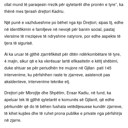
cilat mund të paraqesin rrezik për qytetarët dhe pronën e tyre”, ka
thënë mes tjerash drejtori Kadriu.
Një punë e vazhdueshme po bëhet nga kjo Drejtori, sipas tij, edhe
në identifikimin e familjeve në nevojë për banim social, pastaj
vlersime të rreziqeve të ndryshme natyrore, por edhe aspekte të
tjera të sigurisë.
Ai ka uruar të gjithë zjarrëfikësit për ditën ndërkombëtare të tyre,
4 majin, sikur që e ka vlerësuar lartë efikasitetin e këtij shëbimi,
duke shtuar se për periudhën tre mujore në Gjilan pati 145
intervenime, ku përfshihen raste te zjarreve, asistencë pas
aksidenteve, intervenime teknike etj.
Drejtori për Mbrojtje dhe Shpëtim, Ensar Kadiu, në fund, ka
apeluar tek të gjithë qytetarët e komunës së Gjilanit, që edhe
përkundër që do të bëhen fushata vetëdijesuese kundër zjarreve,
të kihet kujdes dhe të ruhet prona publike e private nga përfshirja
në zjarre.