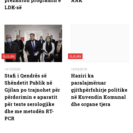
prezanton programin e
AAK
LDK-së
GJILAN
GJILAN
14/12/2020
14/03/2018
Stafi i Qendrës së
Haziri ka
Shëndetit Publik në
paralajmëruar
Gjilan po trajnohet për
gjithpërfshirje politike
përdorimin e aparatit
në Kuvendin Komunal
për teste serologjike
dhe organe tjera
dhe me metodën RT-
PCR