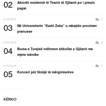
02
Aktorët rezidentë të Teatrit të Gjilanit po i presin
pagat
21/07/2016
0
03
Në Universitetin “Kadri Zeka” u mbajtën provimet
pranuese
21/07/2016
0
04
Bursa e Turqisë ndihmon shkollat e Gjilanit me
mjete teknike
21/07/2016
0
05
Koncert për fëmijë të mërgimtarëve
KËRKO