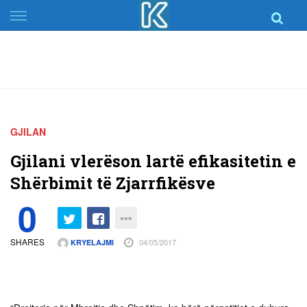
Skip
to
content
GJILAN
Gjilani vlerëson lartë efikasitetin e
Shërbimit të Zjarrfikësve
0
SHARES
04/05/2017
KRYELAJMI