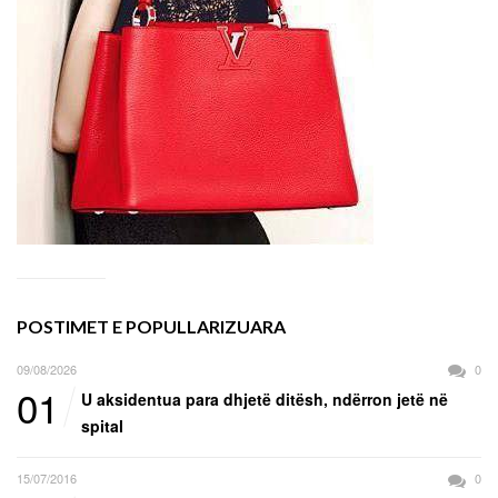
POSTIMET E POPULLARIZUARA
09/08/2026
0
01
U aksidentua para dhjetë ditësh, ndërron jetë në
spital
15/07/2016
0