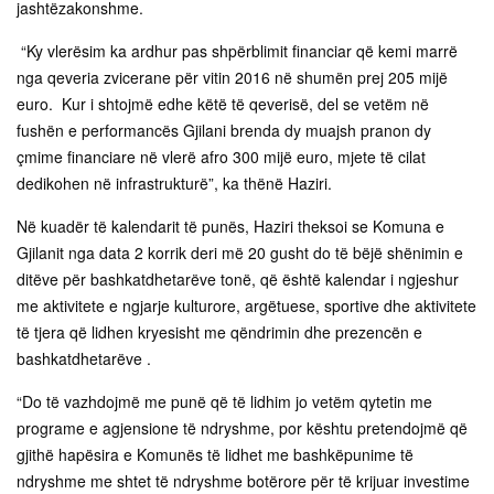
jashtëzakonshme.
“Ky vlerësim ka ardhur pas shpërblimit financiar që kemi marrë
nga qeveria zvicerane për vitin 2016 në shumën prej 205 mijë
euro. Kur i shtojmë edhe këtë të qeverisë, del se vetëm në
fushën e performancës Gjilani brenda dy muajsh pranon dy
çmime financiare në vlerë afro 300 mijë euro, mjete të cilat
dedikohen në infrastrukturë”, ka thënë Haziri.
Në kuadër të kalendarit të punës, Haziri theksoi se Komuna e
Gjilanit nga data 2 korrik deri më 20 gusht do të bëjë shënimin e
ditëve për bashkatdhetarëve tonë, që është kalendar i ngjeshur
me aktivitete e ngjarje kulturore, argëtuese, sportive dhe aktivitete
të tjera që lidhen kryesisht me qëndrimin dhe prezencën e
bashkatdhetarëve .
“Do të vazhdojmë me punë që të lidhim jo vetëm qytetin me
programe e agjensione të ndryshme, por kështu pretendojmë që
gjithë hapësira e Komunës të lidhet me bashkëpunime të
ndryshme me shtet të ndryshme botërore për të krijuar investime