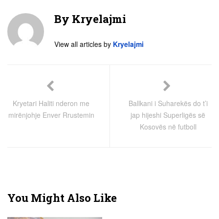
By
Kryelajmi
View all articles by
Kryelajmi
Kryetari Haliti nderon me
Ballkani i Suharekës do t’i
mirënjohje Enver Rrustemin
jap hijeshi Superligës së
Kosovës në futboll
You Might Also Like