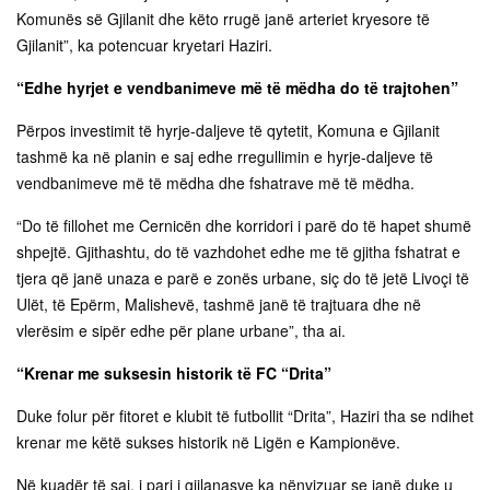
Komunës së Gjilanit dhe këto rrugë janë arteriet kryesore të
Gjilanit”, ka potencuar kryetari Haziri.
“Edhe hyrjet e vendbanimeve më të mëdha do të trajtohen”
Përpos investimit të hyrje-daljeve të qytetit, Komuna e Gjilanit
tashmë ka në planin e saj edhe rregullimin e hyrje-daljeve të
vendbanimeve më të mëdha dhe fshatrave më të mëdha.
“Do të fillohet me Cernicën dhe korridori i parë do të hapet shumë
shpejtë. Gjithashtu, do të vazhdohet edhe me të gjitha fshatrat e
tjera që janë unaza e parë e zonës urbane, siç do të jetë Livoçi të
Ulët, të Epërm, Malishevë, tashmë janë të trajtuara dhe në
vlerësim e sipër edhe për plane urbane”, tha ai.
“Krenar me suksesin historik të FC “Drita”
Duke folur për fitoret e klubit të futbollit “Drita”, Haziri tha se ndihet
krenar me këtë sukses historik në Ligën e Kampionëve.
Në kuadër të saj, i pari i gjilanasve ka nënvizuar se janë duke u