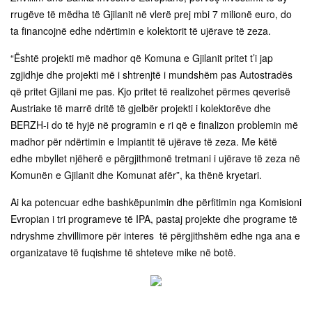
rrugëve të mëdha të Gjilanit në vlerë prej mbi 7 milionë euro, do
ta financojnë edhe ndërtimin e kolektorit të ujërave të zeza.
“Është projekti më madhor që Komuna e Gjilanit pritet t’i jap
zgjidhje dhe projekti më i shtrenjtë i mundshëm pas Autostradës
që pritet Gjilani me pas. Kjo pritet të realizohet përmes qeverisë
Austriake të marrë dritë të gjelbër projekti i kolektorëve dhe
BERZH-i do të hyjë në programin e ri që e finalizon problemin më
madhor për ndërtimin e Impiantit të ujërave të zeza. Me këtë
edhe mbyllet njëherë e përgjithmonë tretmani i ujërave të zeza në
Komunën e Gjilanit dhe Komunat afër”, ka thënë kryetari.
Ai ka potencuar edhe bashkëpunimin dhe përfitimin nga Komisioni
Evropian i tri programeve të IPA, pastaj projekte dhe programe të
ndryshme zhvillimore për interes të përgjithshëm edhe nga ana e
organizatave të fuqishme të shteteve mike në botë.