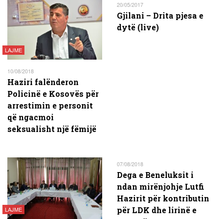
20/05/2017
Gjilani – Drita pjesa e
dytë (live)
LAJME
10/08/2018
Haziri falënderon
Policinë e Kosovës për
arrestimin e personit
që ngacmoi
seksualisht një fëmijë
07/08/2018
Dega e Beneluksit i
ndan mirënjohje Lutfi
Hazirit për kontributin
për LDK dhe lirinë e
LAJME