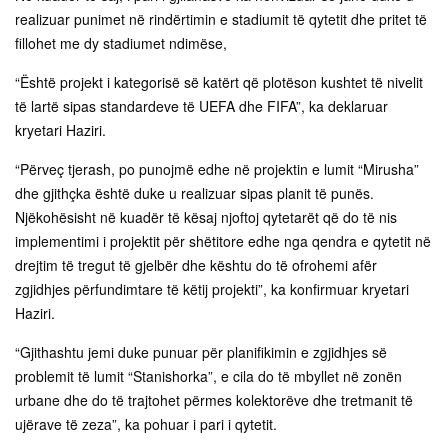
realizuar punimet në rindërtimin e stadiumit të qytetit dhe pritet të
fillohet me dy stadiumet ndimëse,
“Është projekt i kategorisë së katërt që plotëson kushtet të nivelit
të lartë sipas standardeve të UEFA dhe FIFA”, ka deklaruar
kryetari Haziri.
“Përveç tjerash, po punojmë edhe në projektin e lumit “Mirusha”
dhe gjithçka është duke u realizuar sipas planit të punës.
Njëkohësisht në kuadër të kësaj njoftoj qytetarët që do të nis
implementimi i projektit për shëtitore edhe nga qendra e qytetit në
drejtim të tregut të gjelbër dhe kështu do të ofrohemi afër
zgjidhjes përfundimtare të këtij projekti”, ka konfirmuar kryetari
Haziri.
“Gjithashtu jemi duke punuar për planifikimin e zgjidhjes së
problemit të lumit “Stanishorka”, e cila do të mbyllet në zonën
urbane dhe do të trajtohet përmes kolektorëve dhe tretmanit të
ujërave të zeza”, ka pohuar i pari i qytetit.