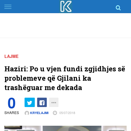
Skip
to
content
LAJME
Haziri: Po u vjen fundi zgjidhjes së
problemeve që Gjilani ka
trashëguar me dekada
0
SHARES
05/07/2018
KRYELAJMI