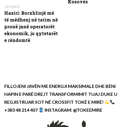
Kosovës
12/10/2018
Haziri: Borxhlinjë më
të mëdhenj në tatim në
pronë janë operatorët
ekonomik, jo qytetarët
e rëndomtë
FILLOJENI JAVËN ME ENERGJI MAKSIMALE DHE BËNI
HAPIN E PARË DREJT TRANSFORMIMIT TUAJ DUKE U
REGJISTRUAR SOT NË CROSSFIT TOKË E MIRË!
+383 48 214 407
INSTAGRAM: @TOKEEMIRE