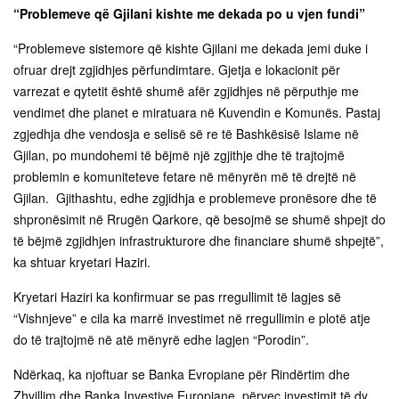
“Problemeve që Gjilani kishte me dekada po u vjen fundi”
“Problemeve sistemore që kishte Gjilani me dekada jemi duke i
ofruar drejt zgjidhjes përfundimtare. Gjetja e lokacionit për
varrezat e qytetit është shumë afër zgjidhjes në përputhje me
vendimet dhe planet e miratuara në Kuvendin e Komunës. Pastaj
zgjedhja dhe vendosja e selisë së re të Bashkësisë Islame në
Gjilan, po mundohemi të bëjmë një zgjithje dhe të trajtojmë
problemin e komuniteteve fetare në mënyrën më të drejtë në
Gjilan. Gjithashtu, edhe zgjidhja e problemeve pronësore dhe të
shpronësimit në Rrugën Qarkore, që besojmë se shumë shpejt do
të bëjmë zgjidhjen infrastrukturore dhe financiare shumë shpejtë”,
ka shtuar kryetari Haziri.
Kryetari Haziri ka konfirmuar se pas rregullimit të lagjes së
“Vishnjeve” e cila ka marrë investimet në rregullimin e plotë atje
do të trajtojmë në atë mënyrë edhe lagjen “Porodin”.
Ndërkaq, ka njoftuar se Banka Evropiane për Rindërtim dhe
Zhvillim dhe Banka Investive Europiane, përveç investimit të dy