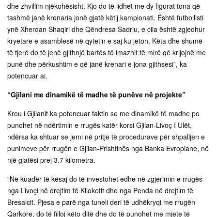
dhe zhvillim njëkohësisht. Kjo do të lidhet me dy figurat tona që
tashmë janë krenaria jonë gjatë këtij kampionati. Është futbollisti
ynë Xherdan Shaqiri dhe Qëndresa Sadriu, e cila është zgjedhur
kryetare e asamblesë në qytetin e saj ku jeton. Këta dhe shumë
të tjerë do të jenë gjithnjë bartës të imazhit të mirë që krijojnë me
punë dhe përkushtim e që janë krenari e jona gjithsesi”, ka
potencuar ai.
“Gjilani me dinamikë të madhe të punëve në projekte”
Kreu i Gjilanit ka potencuar faktin se me dinamikë të madhe po
punohet në ndërtimin e rrugës katër korsi Gjilan-Livoç I Ulët,
ndërsa ka shtuar se jemi në pritje të procedurave për shpalljen e
punimeve për rrugën e Gjilan-Prishtinës nga Banka Evropiane, në
një gjatësi prej 3.7 kilometra.
“Në kuadër të kësaj do të investohet edhe në zgjerimin e rrugës
nga Livoçi në drejtim të Kllokotit dhe nga Penda në drejtim të
Bresalcit. Pjesa e parë nga tuneli deri të udhëkryqi me rrugën
Qarkore, do të filloj këto ditë dhe do të punohet me mjete të