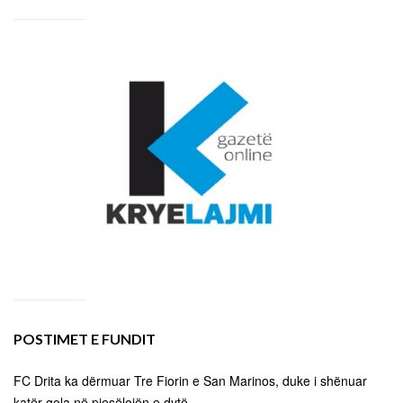
POSTIMET E FUNDIT
FC Drita ka dërmuar Tre Fiorin e San Marinos, duke i shënuar
katër gola në pjesëlojën e dytë