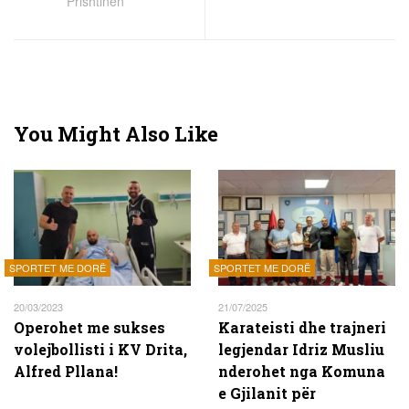
Prishtinën
You Might Also Like
SPORTET ME DORË
SPORTET ME DORË
20/03/2023
21/07/2025
Operohet me sukses
Karateisti dhe trajneri
volejbollisti i KV Drita,
legjendar Idriz Musliu
Alfred Pllana!
nderohet nga Komuna
e Gjilanit për