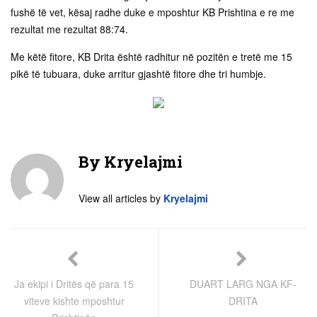
fushë të vet, kësaj radhe duke e mposhtur KB Prishtina e re me
rezultat me rezultat 88:74.
Me këtë fitore, KB Drita është radhitur në pozitën e tretë me 15
pikë të tubuara, duke arritur gjashtë fitore dhe tri humbje.
By
Kryelajmi
View all articles by
Kryelajmi
Ja ekipi i Dritës që para 15
DUART LARG NGA KF-
viteve kishte mposhtur
DRITA