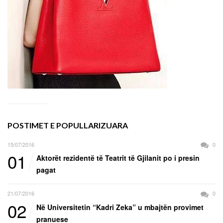
POSTIMET E POPULLARIZUARA
15/07/2016
0
01
Aktorët rezidentë të Teatrit të Gjilanit po i presin
pagat
21/07/2016
0
02
Në Universitetin “Kadri Zeka” u mbajtën provimet
pranuese