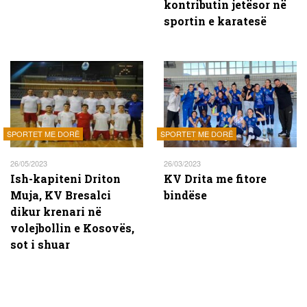
kontributin jetësor në
sportin e karatesë
SPORTET ME DORË
SPORTET ME DORË
26/05/2023
26/03/2023
Ish-kapiteni Driton
KV Drita me fitore
Muja, KV Bresalci
bindëse
dikur krenari në
volejbollin e Kosovës,
sot i shuar