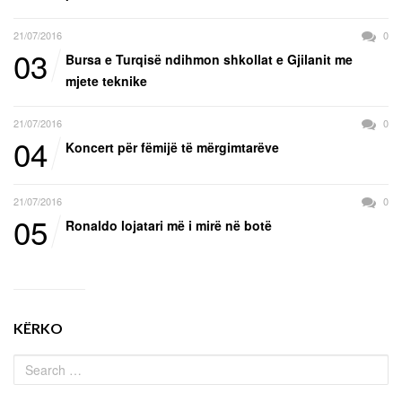
21/07/2016
0
03
Bursa e Turqisë ndihmon shkollat e Gjilanit me
mjete teknike
21/07/2016
0
04
Koncert për fëmijë të mërgimtarëve
21/07/2016
0
05
Ronaldo lojatari më i mirë në botë
KËRKO