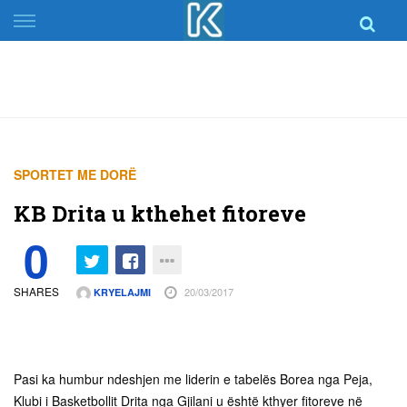
Skip
to
content
SPORTET ME DORË
KB Drita u kthehet fitoreve
0
SHARES
20/03/2017
KRYELAJMI
Pasi ka humbur ndeshjen me liderin e tabelës Borea nga Peja,
Klubi i Basketbollit Drita nga Gjilani u është kthyer fitoreve në