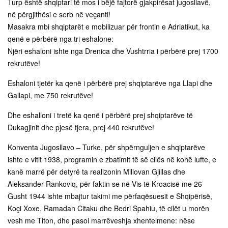
Turp është shqiptari të mos i bëjë fajtorë gjakpirësat jugosllavë,
në përgjithësi e serb në veçanti!
Masakra mbi shqiptarët e mobilizuar për frontin e Adriatikut, ka
qenë e përbërë nga tri eshalone:
Njëri eshaloni ishte nga Drenica dhe Vushtrria i përbërë prej 1700
rekrutëve!
Eshaloni tjetër ka qenë i përbërë prej shqiptarëve nga Llapi dhe
Gallapi, me 750 rekrutëve!
Dhe eshalloni i tretë ka qenë i përbërë prej shqiptarëve të
Dukagjinit dhe pjesë tjera, prej 440 rekrutëve!
Konventa Jugosllavo – Turke, për shpërnguljen e shqiptarëve
ishte e vitit 1938, programin e zbatimit të së cilës në kohë lufte, e
kanë marrë për detyrë ta realizonin Millovan Gjillas dhe
Aleksander Rankoviq, për faktin se në Vis të Kroacisë me 26
Gusht 1944 ishte mbajtur takimi me përfaqësuesit e Shqipërisë,
Koçi Xoxe, Ramadan Citaku dhe Bedri Spahiu, të cilët u morën
vesh me Titon, dhe pasoi marrëveshja xhentelmene: nëse