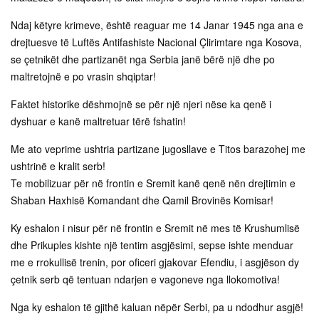
Ndaj këtyre krimeve, është reaguar me 14 Janar 1945 nga ana e
drejtuesve të Luftës Antifashiste Nacional Çlirimtare nga Kosova,
se çetnikët dhe partizanët nga Serbia janë bërë një dhe po
maltretojnë e po vrasin shqiptar!
Faktet historike dëshmojnë se për një njeri nëse ka qenë i
dyshuar e kanë maltretuar tërë fshatin!
Me ato veprime ushtria partizane jugosllave e Titos barazohej me
ushtrinë e kralit serb!
Te mobilizuar për në frontin e Sremit kanë qenë nën drejtimin e
Shaban Haxhisë Komandant dhe Qamil Brovinës Komisar!
Ky eshalon i nisur për në frontin e Sremit në mes të Krushumlisë
dhe Prikuples kishte një tentim asgjësimi, sepse ishte menduar
me e rrokullisë trenin, por oficeri gjakovar Efendiu, i asgjëson dy
çetnik serb që tentuan ndarjen e vagoneve nga llokomotiva!
Nga ky eshalon të gjithë kaluan nëpër Serbi, pa u ndodhur asgjë!