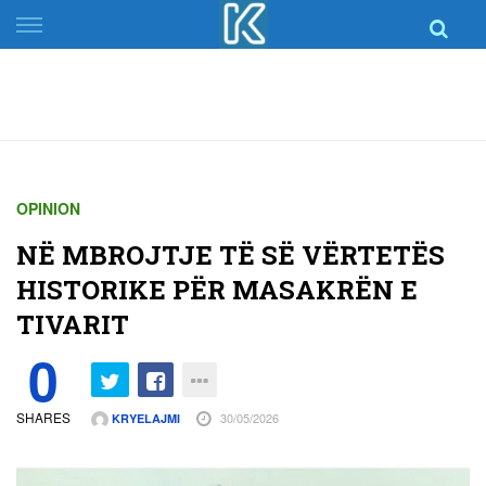
Skip
to
content
OPINION
NË MBROJTJE TË SË VËRTETËS
HISTORIKE PËR MASAKRËN E
TIVARIT
0
SHARES
30/05/2026
KRYELAJMI