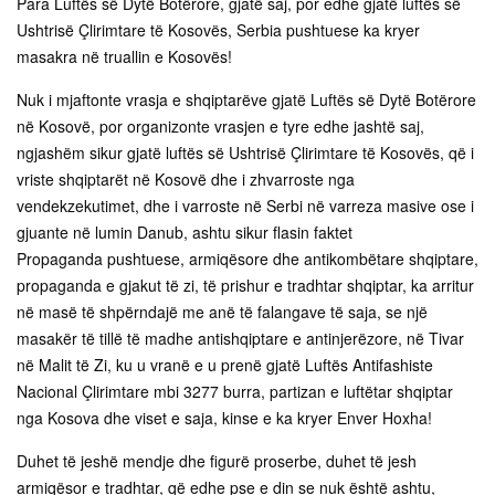
Para Luftës së Dytë Botërore, gjatë saj, por edhe gjatë luftës së
Ushtrisë Çlirimtare të Kosovës, Serbia pushtuese ka kryer
masakra në truallin e Kosovës!
Nuk i mjaftonte vrasja e shqiptarëve gjatë Luftës së Dytë Botërore
në Kosovë, por organizonte vrasjen e tyre edhe jashtë saj,
ngjashëm sikur gjatë luftës së Ushtrisë Çlirimtare të Kosovës, që i
vriste shqiptarët në Kosovë dhe i zhvarroste nga
vendekzekutimet, dhe i varroste në Serbi në varreza masive ose i
gjuante në lumin Danub, ashtu sikur flasin faktet
Propaganda pushtuese, armiqësore dhe antikombëtare shqiptare,
propaganda e gjakut të zi, të prishur e tradhtar shqiptar, ka arritur
në masë të shpërndajë me anë të falangave të saja, se një
masakër të tillë të madhe antishqiptare e antinjerëzore, në Tivar
në Malit të Zi, ku u vranë e u prenë gjatë Luftës Antifashiste
Nacional Çlirimtare mbi 3277 burra, partizan e luftëtar shqiptar
nga Kosova dhe viset e saja, kinse e ka kryer Enver Hoxha!
Duhet të jeshë mendje dhe figurë proserbe, duhet të jesh
armiqësor e tradhtar, që edhe pse e din se nuk është ashtu,