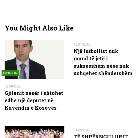
You Might Also Like
15/01/2018
Një futbollist nuk
mund të jetë i
suksesshëm nëse nuk
ushqehet shëndetshëm
OPINION
02/06/2020
Gjilanit nesër i shtohet
edhe një deputet në
Kuvendin e Kosovës
21/09/2016
TË SHPËRNGULURIT