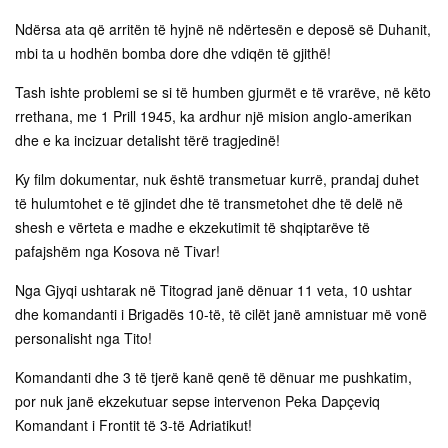
Ndërsa ata që arritën të hyjnë në ndërtesën e deposë së Duhanit,
mbi ta u hodhën bomba dore dhe vdiqën të gjithë!
Tash ishte problemi se si të humben gjurmët e të vrarëve, në këto
rrethana, me 1 Prill 1945, ka ardhur një mision anglo-amerikan
dhe e ka incizuar detalisht tërë tragjedinë!
Ky film dokumentar, nuk është transmetuar kurrë, prandaj duhet
të hulumtohet e të gjindet dhe të transmetohet dhe të delë në
shesh e vërteta e madhe e ekzekutimit të shqiptarëve të
pafajshëm nga Kosova në Tivar!
Nga Gjyqi ushtarak në Titograd janë dënuar 11 veta, 10 ushtar
dhe komandanti i Brigadës 10-të, të cilët janë amnistuar më vonë
personalisht nga Tito!
Komandanti dhe 3 të tjerë kanë qenë të dënuar me pushkatim,
por nuk janë ekzekutuar sepse intervenon Peka Dapçeviq
Komandant i Frontit të 3-të Adriatikut!