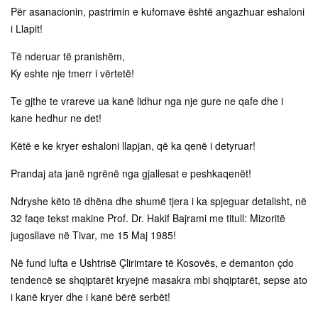
Për asanacionin, pastrimin e kufomave është angazhuar eshaloni
i Llapit!
Të nderuar të pranishëm,
Ky eshte nje tmerr i vërtetë!
Te gjthe te vrareve ua kanë lidhur nga nje gure ne qafe dhe i
kane hedhur ne det!
Këtë e ke kryer eshaloni llapjan, që ka qenë i detyruar!
Prandaj ata janë ngrënë nga gjallesat e peshkaqenët!
Ndryshe këto të dhëna dhe shumë tjera i ka spjeguar detalisht, në
32 faqe tekst makine Prof. Dr. Hakif Bajrami me titull: Mizoritë
jugosllave në Tivar, me 15 Maj 1985!
Në fund lufta e Ushtrisë Çlirimtare të Kosovës, e demanton çdo
tendencë se shqiptarët kryejnë masakra mbi shqiptarët, sepse ato
i kanë kryer dhe i kanë bërë serbët!