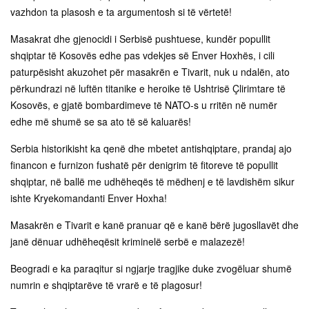
vazhdon ta plasosh e ta argumentosh si të vërtetë!
Masakrat dhe gjenocidi i Serbisë pushtuese, kundër popullit
shqiptar të Kosovës edhe pas vdekjes së Enver Hoxhës, i cili
paturpësisht akuzohet për masakrën e Tivarit, nuk u ndalën, ato
përkundrazi në luftën titanike e heroike të Ushtrisë Çlirimtare të
Kosovës, e gjatë bombardimeve të NATO-s u rritën në numër
edhe më shumë se sa ato të së kaluarës!
Serbia historikisht ka qenë dhe mbetet antishqiptare, prandaj ajo
financon e furnizon fushatë për denigrim të fitoreve të popullit
shqiptar, në ballë me udhëheqës të mëdhenj e të lavdishëm sikur
ishte Kryekomandanti Enver Hoxha!
Masakrën e Tivarit e kanë pranuar që e kanë bërë jugosllavët dhe
janë dënuar udhëheqësit kriminelë serbë e malazezë!
Beogradi e ka paraqitur si ngjarje tragjike duke zvogëluar shumë
numrin e shqiptarëve të vrarë e të plagosur!