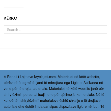
KËRKO
© Portali i Lajmeve kryelajmi.com. Materialet në këtë website,
përfshirë fotografitë, janë të mbrojtura nga Ligjet e Aplikuara në
vend për të drejtat autoriale. Materialet në këtë website janë për
shfrytëzimin personal tuajin dhe për qëllime jo-komerciale. Në të
kundërtën shfrytëzimi i materialeve është shkelje e të drejtave
autoriale dhe është i ndaluar sipas dispozitave ligjore në fuqi. Të