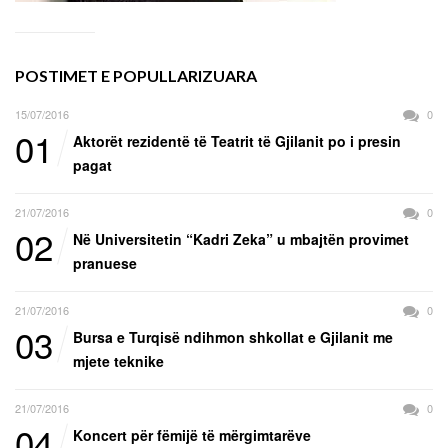
POSTIMET E POPULLARIZUARA
15/07/2016
0
01
Aktorët rezidentë të Teatrit të Gjilanit po i presin
pagat
21/07/2016
0
02
Në Universitetin “Kadri Zeka” u mbajtën provimet
pranuese
21/07/2016
0
03
Bursa e Turqisë ndihmon shkollat e Gjilanit me
mjete teknike
21/07/2016
0
04
Koncert për fëmijë të mërgimtarëve