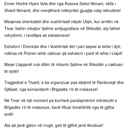
Enver Hoxhë Hysni Vula dhe nga Kosova Sokol Nimani, vëlla i
Xhavit Nimanit, dhe menjëherë ndërpritet gjuajtja ndaj rekrutëve!
Meqense drenicakët dhe vushtrriasit nëpër Ulqin, kur arritën në
Tivar, kishin mbajtur fjalime antijugosllave në Shkodër, aty bëhet
ndryshimi, i renditjes së eshaloneve!
Eshaloni i Drenicës dhe i Vushtrrisë del i pari sepse ai ishte i dyti,
ndërsa në Prizren ishte caktuar që eshaloni i parë të ishte i Llapit!
Meqe Llapjanët nuk ditën të mbanin fjalime në Shkodër u caktuan
të dytët!
Tragjedinë e Tivarit, e ka organizuar pas idejimit të Rankoviqit dhe
Gjillasit, nga komandanti i Brigadës 10-të malazeze!
Në Tivar në një moment pa kurrfarë paralajmërimi mitralozët e
Brigadës 10-të malazeze, kanë filluar breshëritë nga të gjitha
anët!
Ata që janë gjetur në rrugë, gati të gjithë janë likuiduar!