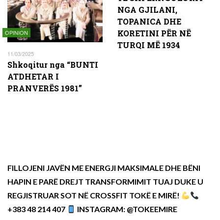
NGA GJILANI,
TOPANICA DHE
KORETINI PËR NË
OPINION
TURQI MË 1934
11/03/2025
Shkoqitur nga “BUNTI
ATDHETAR I
PRANVERËS 1981”
FILLOJENI JAVËN ME ENERGJI MAKSIMALE DHE BËNI
HAPIN E PARË DREJT TRANSFORMIMIT TUAJ DUKE U
REGJISTRUAR SOT NË CROSSFIT TOKË E MIRË!
+383 48 214 407
INSTAGRAM: @TOKEEMIRE