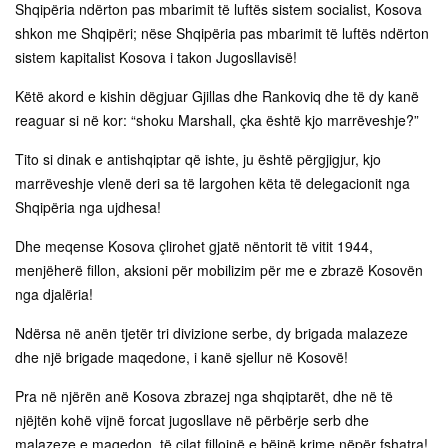
Shqipëria ndërton pas mbarimit të luftës sistem socialist, Kosova
shkon me Shqipëri; nëse Shqipëria pas mbarimit të luftës ndërton
sistem kapitalist Kosova i takon Jugosllavisë!
Këtë akord e kishin dëgjuar Gjillas dhe Rankoviq dhe të dy kanë
reaguar si në kor: “shoku Marshall, çka është kjo marrëveshje?”
Tito si dinak e antishqiptar që ishte, ju është përgjigjur, kjo
marrëveshje vlenë deri sa të largohen këta të delegacionit nga
Shqipëria nga ujdhesa!
Dhe meqense Kosova çlirohet gjatë nëntorit të vitit 1944,
menjëherë fillon, aksioni për mobilizim për me e zbrazë Kosovën
nga djalëria!
Ndërsa në anën tjetër tri divizione serbe, dy brigada malazeze
dhe një brigade maqedone, i kanë sjellur në Kosovë!
Pra në njërën anë Kosova zbrazej nga shqiptarët, dhe në të
njëjtën kohë vijnë forcat jugosllave në përbërje serb dhe
malazeze e maqedon, të cilat fillojnë e bëjnë krime nëpër fshatra!