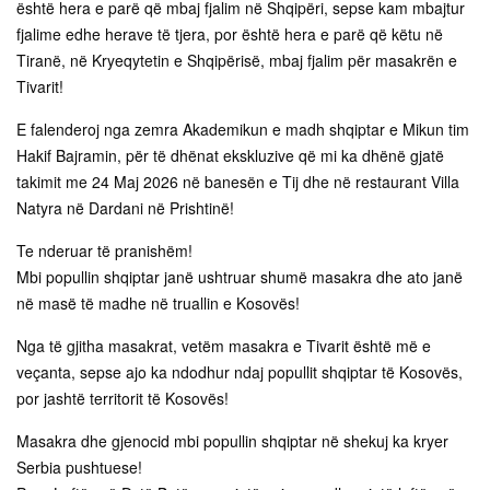
është hera e parë që mbaj fjalim në Shqipëri, sepse kam mbajtur
fjalime edhe herave të tjera, por është hera e parë që këtu në
Tiranë, në Kryeqytetin e Shqipërisë, mbaj fjalim për masakrën e
Tivarit!
E falenderoj nga zemra Akademikun e madh shqiptar e Mikun tim
Hakif Bajramin, për të dhënat ekskluzive që mi ka dhënë gjatë
takimit me 24 Maj 2026 në banesën e Tij dhe në restaurant Villa
Natyra në Dardani në Prishtinë!
Te nderuar të pranishëm!
Mbi popullin shqiptar janë ushtruar shumë masakra dhe ato janë
në masë të madhe në truallin e Kosovës!
Nga të gjitha masakrat, vetëm masakra e Tivarit është më e
veçanta, sepse ajo ka ndodhur ndaj popullit shqiptar të Kosovës,
por jashtë territorit të Kosovës!
Masakra dhe gjenocid mbi popullin shqiptar në shekuj ka kryer
Serbia pushtuese!