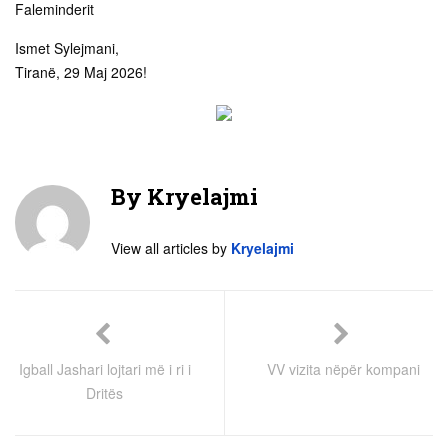
Faleminderit
Ismet Sylejmani,
Tiranë, 29 Maj 2026!
By
Kryelajmi
View all articles by
Kryelajmi
Igball Jashari lojtari më i ri i
VV vizita nëpër kompani
Dritës