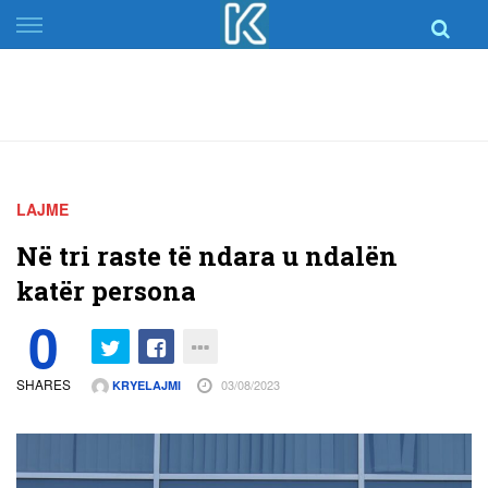
Skip
to
content
LAJME
Në tri raste të ndara u ndalën
katër persona
0
SHARES
03/08/2023
KRYELAJMI