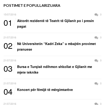
POSTIMET E POPULLARIZUARA
15/07/2016
0
01
Aktorët rezidentë të Teatrit të Gjilanit po i presin
pagat
21/07/2016
0
02
Në Universitetin “Kadri Zeka” u mbajtën provimet
pranuese
21/07/2016
0
03
Bursa e Turqisë ndihmon shkollat e Gjilanit me
mjete teknike
21/07/2016
0
04
Koncert për fëmijë të mërgimtarëve
21/07/2016
0