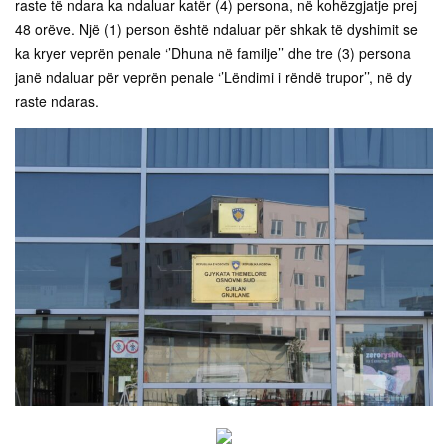
raste të ndara ka ndaluar katër (4) persona, në kohëzgjatje prej
48 orëve. Një (1) person është ndaluar për shkak të dyshimit se
ka kryer veprën penale ‘’Dhuna në familje’’ dhe tre (3) persona
janë ndaluar për veprën penale ‘’Lëndimi i rëndë trupor’’, në dy
raste ndaras.