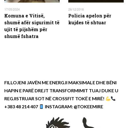
17/05/2024
26/12/2018
Komuna e Vitisë,
Policia apelon për
shumë afër sigurimit të
kujdes të shtuar
ujit të pijshëm për
shumë fshatra
FILLOJENI JAVËN ME ENERGJI MAKSIMALE DHE BËNI
HAPIN E PARË DREJT TRANSFORMIMIT TUAJ DUKE U
REGJISTRUAR SOT NË CROSSFIT TOKË E MIRË!
+383 48 214 407
INSTAGRAM: @TOKEEMIRE