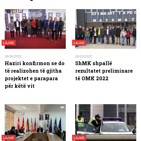
LAJME
LAJME
06/06/2020
06/03/2022
Haziri konfirmon se do
ShMK shpallë
të realizohen të gjitha
rezultatet preliminare
projektet e parapara
të OMK 2022
për këtë vit
LAJME
LAJME