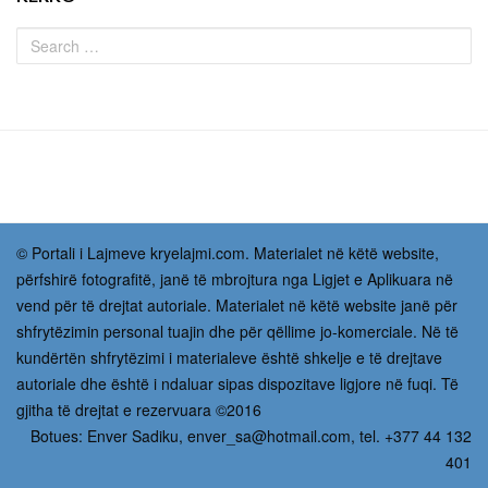
© Portali i Lajmeve kryelajmi.com. Materialet në këtë website,
përfshirë fotografitë, janë të mbrojtura nga Ligjet e Aplikuara në
vend për të drejtat autoriale. Materialet në këtë website janë për
shfrytëzimin personal tuajin dhe për qëllime jo-komerciale. Në të
kundërtën shfrytëzimi i materialeve është shkelje e të drejtave
autoriale dhe është i ndaluar sipas dispozitave ligjore në fuqi. Të
gjitha të drejtat e rezervuara ©2016
Botues: Enver Sadiku,
enver_sa@hotmail.com
, tel. +377 44 132
401