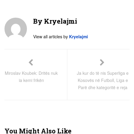
By
Kryelajmi
View all articles by
Kryelajmi
Miroslav Koubek: Dritës nuk
Ja kur do të nis Superliga e
ia kemi frikën
Kosovës në Futboll, Liga e
Parë dhe kategoritë e reja
You Might Also Like