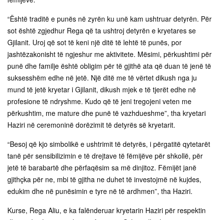
“Është traditë e punës në zyrën ku unë kam ushtruar detyrën. Për
sot është zgjedhur Rega që ta ushtroj detyrën e kryetares se
Gjilanit. Uroj që sot të keni një ditë të lehtë të punës, por
jashtëzakonisht të ngjeshur me aktivitete. Mësimi, përkushtimi për
punë dhe familje është obligim për të gjithë ata që duan të jenë të
suksesshëm edhe në jetë. Një ditë me të vërtet dikush nga ju
mund të jetë kryetar i Gjilanit, dikush mjek e të tjerët edhe në
profesione të ndryshme. Kudo që të jeni tregojeni veten me
përkushtim, me mature dhe punë të vazhdueshme”, tha kryetari
Haziri në ceremoninë dorëzimit të detyrës së kryetarit.
“Besoj që kjo simbolikë e ushtrimit të detyrës, i përgatitë qytetarët
tanë për sensibilizimin e të drejtave të fëmijëve për shkollë, për
jetë të barabartë dhe përfaqësim sa më dinjitoz. Fëmijët janë
gjithçka për ne, mbi të gjitha ne duhet të investojmë në kujdes,
edukim dhe në punësimin e tyre në të ardhmen”, tha Haziri.
Kurse, Rega Aliu, e ka falënderuar kryetarin Haziri për respektin