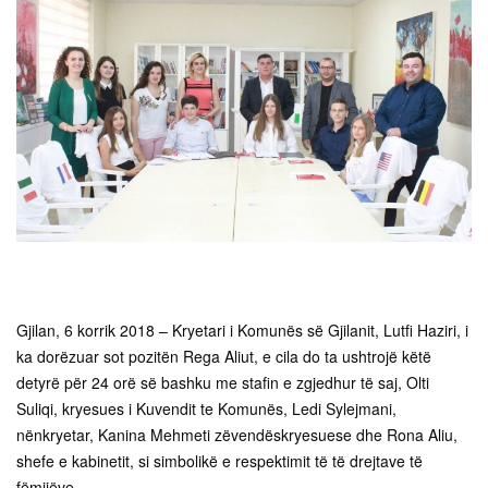
Gjilan, 6 korrik 2018 – Kryetari i Komunës së Gjilanit, Lutfi Haziri, i
ka dorëzuar sot pozitën Rega Aliut, e cila do ta ushtrojë këtë
detyrë për 24 orë së bashku me stafin e zgjedhur të saj, Olti
Suliqi, kryesues i Kuvendit te Komunës, Ledi Sylejmani,
nënkryetar, Kanina Mehmeti zëvendëskryesuese dhe Rona Aliu,
shefe e kabinetit, si simbolikë e respektimit të të drejtave të
fëmijëve.