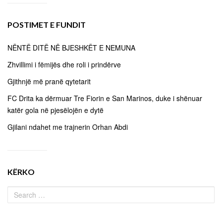
POSTIMET E FUNDIT
NËNTË DITË NË BJESHKËT E NEMUNA
Zhvillimi i fëmijës dhe roli i prindërve
Gjithnjë më pranë qytetarit
FC Drita ka dërmuar Tre Fiorin e San Marinos, duke i shënuar
katër gola në pjesëlojën e dytë
Gjilani ndahet me trajnerin Orhan Abdi
KËRKO