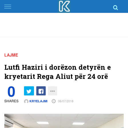
Skip
to
content
LAJME
Lutfi Haziri i dorëzon detyrën e
kryetarit Rega Aliut për 24 orë
0
SHARES
06/07/2018
KRYELAJMI