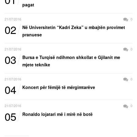
pagat
21/07/2016
0
02
Në Universitetin “Kadri Zeka” u mbajtën provimet
pranuese
21/07/2016
0
03
Bursa e Turqisë ndihmon shkollat e Gjilanit me
mjete teknike
21/07/2016
0
04
Koncert për fëmijë të mërgimtarëve
21/07/2016
0
05
Ronaldo lojatari më i mirë në botë