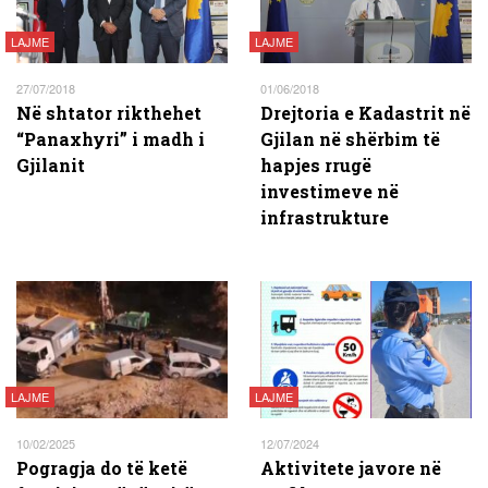
LAJME
LAJME
27/07/2018
01/06/2018
Në shtator rikthehet
Drejtoria e Kadastrit në
“Panaxhyri” i madh i
Gjilan në shërbim të
Gjilanit
hapjes rrugë
investimeve në
infrastrukture
LAJME
LAJME
10/02/2025
12/07/2024
Pogragja do të ketë
Aktivitete javore në