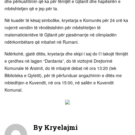
dhe përkushtimin që ka për fëmijët e Gjilanit dhe hapësirën e
mbështetjen që e jep për ta.
Në kuadër të kësaj simbolike, kryetarja e Komunës për 24 orë ka
nxjerrë vendim të rëndësishëm për mbështetjen të
matematicientëve të Gjilanit për pjesëmarrje në olimpiadën
ndërkombëtare që mbahet në Rumani.
Ndërkohë, gjatë ditës, kryetarja dhe ekipi i saj do t’i takojë fëmijët
e çerdhes në lagjen “Dardania”, do të vizitojnë Drejtorinë
Komunale të Arsimit, do të mbajnë debat në ora 13:20 (tek
Biblioteka e Qytetit), për të përfunduar angazhimin e ditës me
mbledhjen e Kuvendit, në ora 15:00, në sallën e Kuvendit
Komunal.
By
Kryelajmi