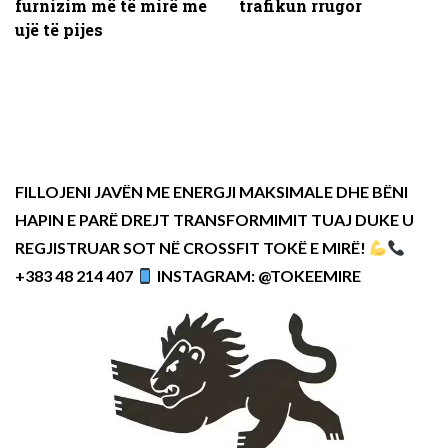
furnizim më të mirë me
trafikun rrugor
ujë të pijes
FILLOJENI JAVËN ME ENERGJI MAKSIMALE DHE BËNI
HAPIN E PARË DREJT TRANSFORMIMIT TUAJ DUKE U
REGJISTRUAR SOT NË CROSSFIT TOKË E MIRË!
+383 48 214 407
INSTAGRAM: @TOKEEMIRE