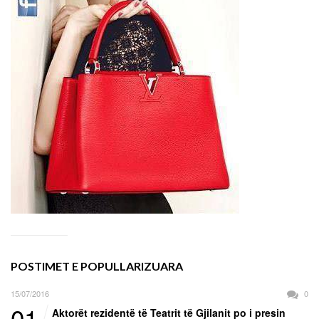
POSTIMET E POPULLARIZUARA
15/07/2016
0
01
Aktorët rezidentë të Teatrit të Gjilanit po i presin