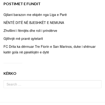
POSTIMET E FUNDIT
Gjilani barazon me ekipën nga Liga e Parë
NËNTË DITË NË BJESHKËT E NEMUNA
Zhvillimi i fëmijës dhe roli i prindërve
Gjithnjë më pranë qytetarit
FC Drita ka dërmuar Tre Fiorin e San Marinos, duke i shënuar
katër gola në pjesëlojën e dytë
KËRKO