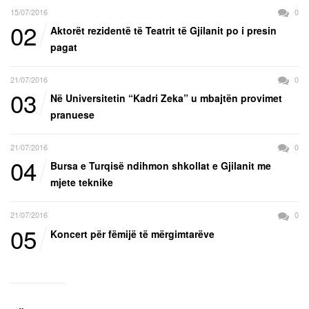
15/07/2016
0
02
Aktorët rezidentë të Teatrit të Gjilanit po i presin
pagat
21/07/2016
0
03
Në Universitetin “Kadri Zeka” u mbajtën provimet
pranuese
21/07/2016
0
04
Bursa e Turqisë ndihmon shkollat e Gjilanit me
mjete teknike
21/07/2016
0
05
Koncert për fëmijë të mërgimtarëve