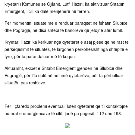
kryetari i Komunës së Gjilanit, Lutfi Haziri, ka aktivizuar Shtabin
Emergjent, i cili ka dalë menjëherë në terren.
Për momentin, situatë më e rënduar paraqitet në fshatin Sllubicë
dhe Pogragjë, në disa shtëpi të banorëve që jetojnë afër lumit.
Kryetari Haziri ka kërkuar nga qytetarët e asaj pjese që në rast të
përkeqësimit të situatës, të largohen përkohësisht nga shtëpitë e
tyre, për ta parandaluar më të keqen.
Aktualisht, ekipet e Shtabit Emergjent gjenden në Sllubicë dhe
Pogragjë, për t’iu dalë në ndihmë qytetarëve, për ta përballuar
situatën pas reshjeve.
Për çfarëdo problemi eventual, luten qytetarët që t’i kontaktojnë
numrat e emergjencave të cilët janë pa pagesë: 112 dhe 193.