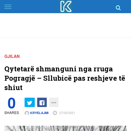
Skip
to
content
GJILAN
Qytetarë shmanguni nga rruga
Pogragjë – Sllubicë pas reshjeve të
shiut
0
SHARES
27/05/2021
KRYELAJMI