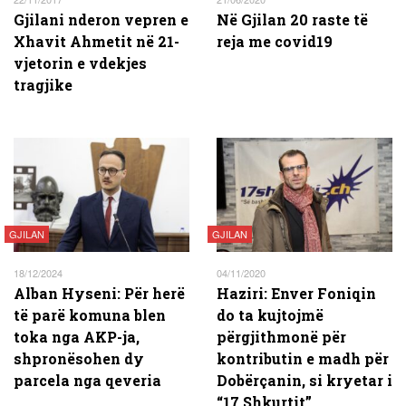
Gjilani nderon vepren e
Në Gjilan 20 raste të
Xhavit Ahmetit në 21-
reja me covid19
vjetorin e vdekjes
tragjike
GJILAN
GJILAN
18/12/2024
04/11/2020
Alban Hyseni: Për herë
Haziri: Enver Foniqin
të parë komuna blen
do ta kujtojmë
toka nga AKP-ja,
përgjithmonë për
shpronësohen dy
kontributin e madh për
parcela nga qeveria
Dobërçanin, si kryetar i
“17 Shkurtit”