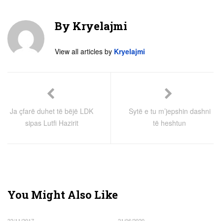
By
Kryelajmi
View all articles by
Kryelajmi
Ja çfarë duhet të bëjë LDK
Sytë e tu m’jepshin dashni
sipas Lutfi Hazirit
të heshtun
You Might Also Like
22/11/2017
21/06/2020