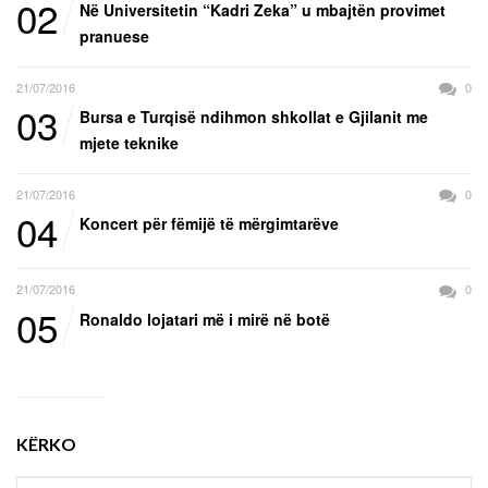
02
Në Universitetin “Kadri Zeka” u mbajtën provimet
pranuese
21/07/2016
0
03
Bursa e Turqisë ndihmon shkollat e Gjilanit me
mjete teknike
21/07/2016
0
04
Koncert për fëmijë të mërgimtarëve
21/07/2016
0
05
Ronaldo lojatari më i mirë në botë
KËRKO