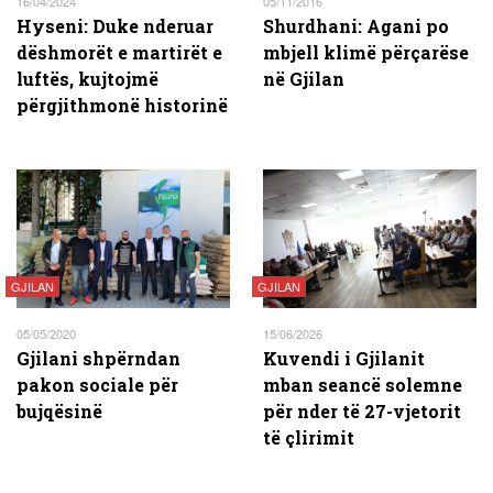
16/04/2024
05/11/2016
Hyseni: Duke nderuar
Shurdhani: Agani po
dëshmorët e martirët e
mbjell klimë përçarëse
luftës, kujtojmë
në Gjilan
përgjithmonë historinë
GJILAN
GJILAN
05/05/2020
15/06/2026
Gjilani shpërndan
Kuvendi i Gjilanit
pakon sociale për
mban seancë solemne
bujqësinë
për nder të 27-vjetorit
të çlirimit