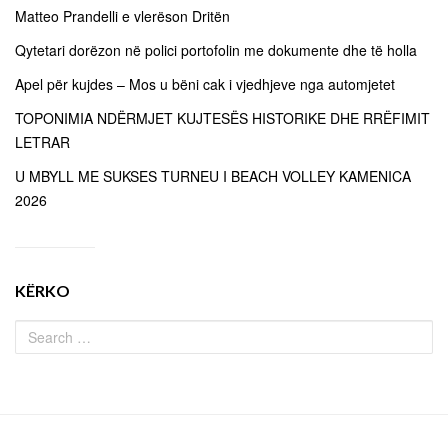
Matteo Prandelli e vlerëson Dritën
Qytetari dorëzon në polici portofolin me dokumente dhe të holla
Apel për kujdes – Mos u bëni cak i vjedhjeve nga automjetet
TOPONIMIA NDËRMJET KUJTESËS HISTORIKE DHE RRËFIMIT
LETRAR
U MBYLL ME SUKSES TURNEU I BEACH VOLLEY KAMENICA
2026
KËRKO