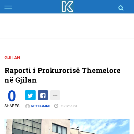
Skip
to
content
GJILAN
Raporti i Prokurorisë Themelore
në Gjilan
0
SHARES
19/12/2023
KRYELAJMI