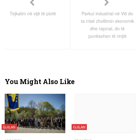
Tejkalim në vijë të plotë
Parkut industrial në Viti do
ta rrisë zhvillimin ekonomik
dhe rajonal, do të
punësohen të rinjtë
You Might Also Like
GJILAN
GJILAN